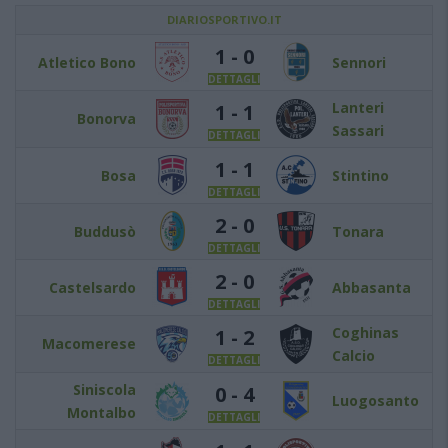
DIARIOSPORTIVO.IT
1 - 0
Atletico Bono
Sennori
DETTAGLI
Lanteri
1 - 1
Bonorva
Sassari
DETTAGLI
1 - 1
Bosa
Stintino
DETTAGLI
2 - 0
Buddusò
Tonara
DETTAGLI
2 - 0
Castelsardo
Abbasanta
DETTAGLI
Coghinas
1 - 2
Macomerese
Calcio
DETTAGLI
Siniscola
0 - 4
Luogosanto
Montalbo
DETTAGLI