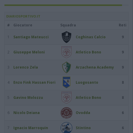
DIARIOSPORTIVO.IT
#
Giocatore
Squadra
Reti
1
Santiago Mateucci
Coghinas Calcio
9
2
Giuseppe Meloni
Atletico Bono
9
3
Lorenco Zela
Arzachena Academy
9
4
Enzo Fink Hassan Fiori
Luogosanto
8
5
Gavino Molozzu
Atletico Bono
8
6
Nicolo Deiana
Ovodda
6
7
Ignacio Marroquin
Stintino
6