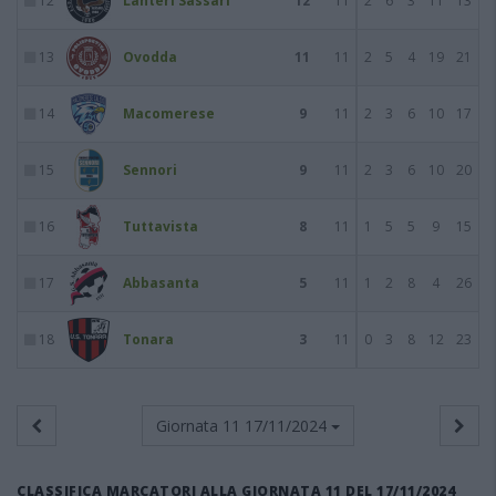
12
Lanteri Sassari
12
11
2
6
3
11
13
13
Ovodda
11
11
2
5
4
19
21
14
Macomerese
9
11
2
3
6
10
17
15
Sennori
9
11
2
3
6
10
20
16
Tuttavista
8
11
1
5
5
9
15
17
Abbasanta
5
11
1
2
8
4
26
18
Tonara
3
11
0
3
8
12
23
Giornata 11
17/11/2024
CLASSIFICA MARCATORI ALLA GIORNATA 11 DEL 17/11/2024