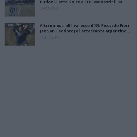
Budoni-Latte Dolce e COS-Monastir il 30
6 Ago 2026
Altri innesti all'Ilva: ecco il '98' Riccardo Fiori
(ex San Teodoro) e l'attaccante argentino…
16 Dic 2016