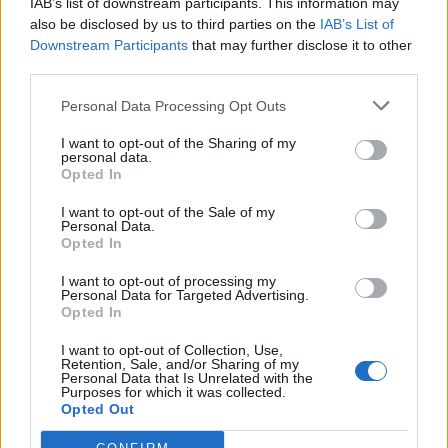
IAB’s list of downstream participants. This information may
also be disclosed by us to third parties on the
IAB’s List of
17
Manuel Masia
Buddusò
4
Downstream Participants
that may further disclose it to other
third parties.
18
Agustin Meli
Coghinas Calcio
4
Personal Data Processing Opt Outs
I want to opt-out of the Sharing of my
19
Fabio Occhioni
Luogosanto
4
personal data.
Opted In
20
Juan Pablo Oses
Siniscola Montalbo
4
I want to opt-out of the Sale of my
Personal Data.
VISUALIZZA TUTTO
Opted In
I want to opt-out of processing my
Personal Data for Targeted Advertising.
Opted In
I want to opt-out of Collection, Use,
Retention, Sale, and/or Sharing of my
Personal Data that Is Unrelated with the
Purposes for which it was collected.
Opted Out