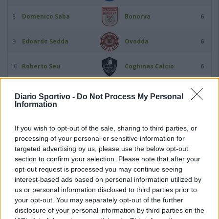
8
Domenico Saba
Bonorva
6
9
Edoardo Sedda
Ovodda
6
10
Roberto Seu
Coghinas Calcio
6
11
Ousmane Balde
Buddusò
5
Diario Sportivo -
Do Not Process My Personal
Information
12
Augusto Bonivardi
Arzachena Academy
5
If you wish to opt-out of the sale, sharing to third parties, or
processing of your personal or sensitive information for
13
Mauro Florenzano
Lanteri Sassari
5
targeted advertising by us, please use the below opt-out
section to confirm your selection. Please note that after your
14
Mattia Asara
Castelsardo
4
opt-out request is processed you may continue seeing
interest-based ads based on personal information utilized by
us or personal information disclosed to third parties prior to
15
Massimo Cosseddu
Luogosanto
4
your opt-out. You may separately opt-out of the further
disclosure of your personal information by third parties on the
16
John Alex Gopar Rojas
Ovodda
4