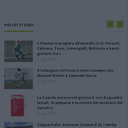
PIÙ LETTI OGGI
L'Ossese si prepara all'esordio in D: Forzati,
Cabrera, Tesio, Limongelli, Bolzicco e tanti
giovani tra i…
7 Ago 2026
Il Selargius rinforza il centrocampo con
Manuel Rinino e Samuele Vacca
6 Ago 2026
Le 5 sarde ancora nel girone G con 8 squadre
laziali, 4 campane e la novità dei molisani del
Venafro
6 Ago 2026
Coppa Italia: Aranova-Ossese il 23, i derby