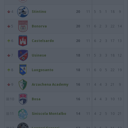
4
Stintino
20
11
5
5
1
18
9
5
Bonorva
20
11
6
2
3
22
14
6
Castelsardo
20
11
6
2
3
17
13
7
Usinese
18
11
5
3
3
18
12
8
Luogosanto
18
11
6
0
5
22
19
9
Arzachena Academy
16
11
4
4
3
21
9
10
Bosa
16
11
4
4
3
10
13
11
Siniscola Montalbo
14
11
4
2
5
10
21