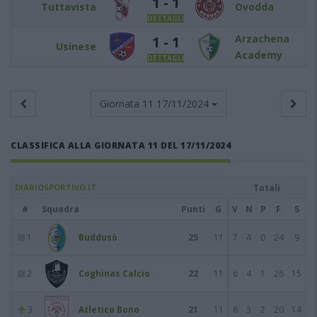
1 - 1
Tuttavista
Ovodda
DETTAGLI
Arzachena
1 - 1
Usinese
Academy
DETTAGLI
Giornata 11
17/11/2024
CLASSIFICA ALLA GIORNATA 11 DEL 17/11/2024
DIARIOSPORTIVO.IT
Totali
#
Squadra
Punti
G
V
N
P
F
S
1
Buddusò
25
11
7
4
0
24
9
2
Coghinas Calcio
22
11
6
4
1
26
15
3
Atletico Bono
21
11
6
3
2
20
14