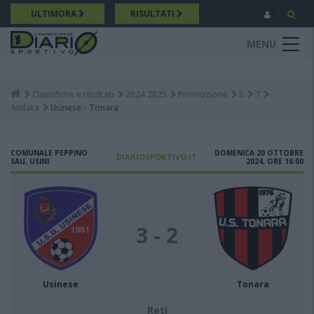
Salta
ULTIMORA
RISULTATI
al
contenuto
MENU
principale
Classifiche e risultati
2024 2025
Promozione
B
7
Breadcrumb
Andata
Usinese - Tonara
COMUNALE PEPPINO
DOMENICA 20 OTTOBRE
DIARIOSPORTIVO.IT
SAU, USINI
2024, ORE 16:00
3 - 2
Usinese
Tonara
Reti