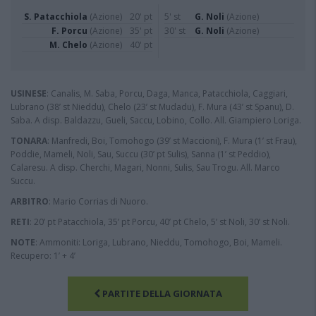
S. Patacchiola
(Azione)
20' pt
5' st
G. Noli
(Azione)
F. Porcu
(Azione)
35' pt
30' st
G. Noli
(Azione)
M. Chelo
(Azione)
40' pt
USINESE
: Canalis, M. Saba, Porcu, Daga, Manca, Patacchiola, Caggiari,
Lubrano (38’ st Nieddu), Chelo (23’ st Mudadu), F. Mura (43’ st Spanu), D.
Saba. A disp. Baldazzu, Gueli, Saccu, Lobino, Collo. All. Giampiero Loriga.
TONARA
: Manfredi, Boi, Tomohogo (39’ st Maccioni), F. Mura (1’ st Frau),
Poddie, Mameli, Noli, Sau, Succu (30’ pt Sulis), Sanna (1’ st Peddio),
Calaresu. A disp. Cherchi, Magari, Nonni, Sulis, Sau Trogu. All. Marco
Succu.
ARBITRO
: Mario Corrias di Nuoro.
RETI
: 20’ pt Patacchiola, 35’ pt Porcu, 40’ pt Chelo, 5’ st Noli, 30’ st Noli.
NOTE
: Ammoniti: Loriga, Lubrano, Nieddu, Tomohogo, Boi, Mameli.
Recupero: 1’ + 4’
PARTITE DELLA GIORNATA