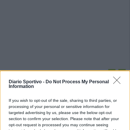
PIÙ LETTI OGGI
Diario Sportivo -
Do Not Process My Personal
Information
L'Accademia Sulcitana prende il mediano
Puddu, allo Jerzu l'attaccante Bebo Atzori
If you wish to opt-out of the sale, sharing to third parties, or
10 Ago 2026
processing of your personal or sensitive information for
targeted advertising by us, please use the below opt-out
section to confirm your selection. Please note that after your
La COS approda a Barisardo tra conferme,
nuovi volti e mister Loi a fare da filo
opt-out request is processed you may continue seeing