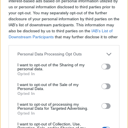
conduttore
interest-based ads based on personal information utilized by
9 Ago 2026
us or personal information disclosed to third parties prior to
your opt-out. You may separately opt-out of the further
Il Monte Alma rinforza l'attacco con Palmas
disclosure of your personal information by third parties on the
e Bonivardi, nel Macomer l'estro di Di Angelo
IAB’s list of downstream participants. This information may
9 Ago 2026
also be disclosed by us to third parties on the
IAB’s List of
Downstream Participants
that may further disclose it to other
third parties.
Amichevole Ossese: 3-1 al Cagliari Primavera,
doppietta di Tapparello
Personal Data Processing Opt Outs
8 Ago 2026
I want to opt-out of the Sharing of my
personal data.
L'Ilva si completa con Markic, Contucci,
Opted In
Carlucci, Bevilacqua, Solinas, Souare e Galic
7 Ago 2026
I want to opt-out of the Sale of my
Personal Data.
Opted In
I want to opt-out of processing my
Personal Data for Targeted Advertising.
Opted In
I want to opt-out of Collection, Use,
Retention, Sale, and/or Sharing of my