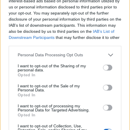
gli altri acquisti
interest-based ads based on personal information utilized by
8 Ago 2026
us or personal information disclosed to third parties prior to
your opt-out. You may separately opt-out of the further
Il Monastir riparte dai pilastri Masia, Pinna e
disclosure of your personal information by third parties on the
Aloia, il primo acquisto è Loru
IAB’s list of downstream participants. This information may
7 Ago 2026
also be disclosed by us to third parties on the
IAB’s List of
Downstream Participants
that may further disclose it to other
third parties.
L'Ilva si completa con Markic, Contucci,
Carlucci, Bevilacqua, Solinas, Souare e Galic
Personal Data Processing Opt Outs
7 Ago 2026
I want to opt-out of the Sharing of my
personal data.
Il Selargius rinforza il centrocampo con
Opted In
Manuel Rinino e Samuele Vacca
6 Ago 2026
I want to opt-out of the Sale of my
Personal Data.
Opted In
I want to opt-out of processing my
Personal Data for Targeted Advertising.
Opted In
I want to opt-out of Collection, Use,
Retention, Sale, and/or Sharing of my