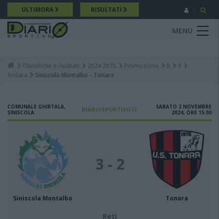
Salta
ULTIMORA
RISULTATI
al
contenuto
MENU
principale
Classifiche e risultati
2024 2025
Promozione
B
9
Breadcrumb
Andata
Siniscola Montalbo - Tonara
COMUNALE GHIRTALA,
SABATO 2 NOVEMBRE
DIARIOSPORTIVO.IT
SINISCOLA
2024, ORE 15:00
3 - 2
Siniscola Montalbo
Tonara
Reti