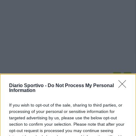
PIÙ LETTI OGGI
Diario Sportivo -
Do Not Process My Personal
Information
Amichevole Ossese: 3-1 al Cagliari Primavera,
doppietta di Tapparello
If you wish to opt-out of the sale, sharing to third parties, or
8 Ago 2026
processing of your personal or sensitive information for
targeted advertising by us, please use the below opt-out
section to confirm your selection. Please note that after your
Il Latte Dolce prende Dumani dalla Torres,
Mascia, Sorgente, Lopes, Limberti e Cherchi
opt-out request is processed you may continue seeing