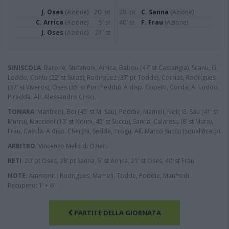
J. Oses
(Azione)
20' pt
28' pt
C. Sanna
(Azione)
C. Arrica
(Azione)
5' st
40' st
F. Frau
(Azione)
J. Oses
(Azione)
21' st
SINISCOLA
: Barone, Stefanoni, Arrica, Babou (47’ st Castangia), Scanu, G.
Loddo, Contu (22’ st Sulas), Rodriguez (37’ pt Todde), Corrias, Rodrigues
(37’ st Viveros), Oses (35’ st Porcheddu). A disp. Copetti, Corda, A. Loddo,
Piredda. All. Alessandro Crisci.
TONARA
: Manfredi, Boi (45’ st M. Sau), Poddie, Mameli, Noli, G. Sau (41’ st
Murru), Maccioni (13’ st Nonni, 45’ st Succu), Sanna, Calaresu (8’ st Mura),
Frau, Casula. A disp. Cherchi, Sedda, Trogu. All. Marco Succu (squalificato).
ARBITRO
: Vincenzo Melis di Ozieri.
RETI
: 20’ pt Oses, 28’ pt Sanna, 5’ st Arrica, 21’ st Oses, 40’ st Frau.
NOTE
: Ammoniti: Rodrigues, Mameli, Todde, Poddie, Manfredi.
Recupero: 1’ + 6’
PARTITE DELLA GIORNATA