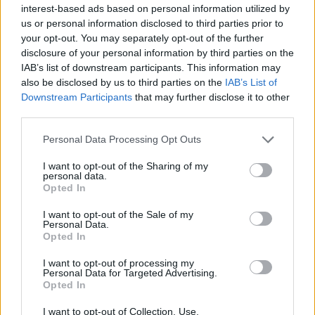
Cabrera, Tesio, Limongelli, Bolzicco e tanti
interest-based ads based on personal information utilized by
giovani tra i…
us or personal information disclosed to third parties prior to
7 Ago 2026
your opt-out. You may separately opt-out of the further
disclosure of your personal information by third parties on the
Gran colpo dell'Ossese, per la difesa c'è l'ex
Torres Riccardo Idda
IAB’s list of downstream participants. This information may
7 Ago 2026
also be disclosed by us to third parties on the
IAB’s List of
Downstream Participants
that may further disclose it to other
third parties.
Il Monastir riparte dai pilastri Masia, Pinna e
Aloia, il primo acquisto è Loru
Personal Data Processing Opt Outs
7 Ago 2026
I want to opt-out of the Sharing of my
personal data.
Opted In
Il Selargius rinforza il centrocampo con
Manuel Rinino e Samuele Vacca
I want to opt-out of the Sale of my
6 Ago 2026
Personal Data.
Opted In
I want to opt-out of processing my
Personal Data for Targeted Advertising.
Opted In
I want to opt-out of Collection, Use,