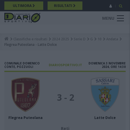
Salta
ULTIMORA
RISULTATI
al
contenuto
MENU
principale
Classifiche e risultati
2024 2025
Serie D
G
10
Andata
Breadcrumb
Flegrea Puteolana - Latte Dolce
COMUNALE DOMENICO
DOMENICA 3 NOVEMBRE
DIARIOSPORTIVO.IT
CONTE, POZZUOLI
2024, ORE 14:30
3 - 2
Flegrea Puteolana
Latte Dolce
Reti