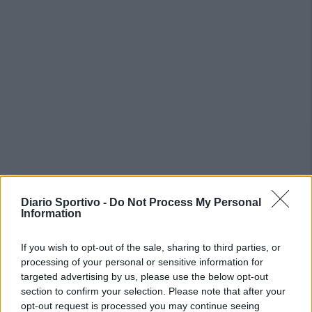
PIÙ LETTI OGGI
Diario Sportivo -
Do Not Process My Personal
Information
L'Ilva si completa con Markic, Contucci,
Carlucci, Bevilacqua, Solinas, Souare e Galic
If you wish to opt-out of the sale, sharing to third parties, or
7 Ago 2026
processing of your personal or sensitive information for
targeted advertising by us, please use the below opt-out
section to confirm your selection. Please note that after your
L'Ossese si prepara all'esordio in D: Forzati,
opt-out request is processed you may continue seeing