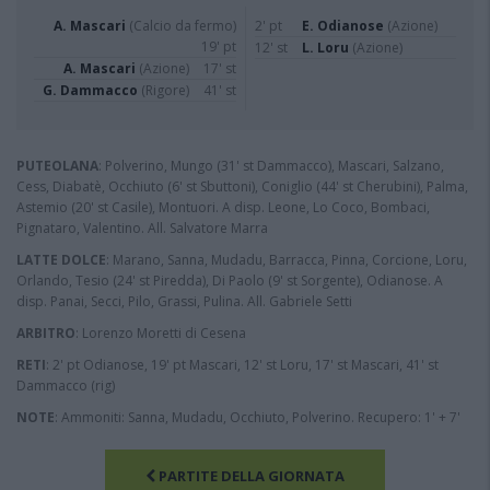
A. Mascari
(Calcio da fermo)
2' pt
E. Odianose
(Azione)
19' pt
12' st
L. Loru
(Azione)
A. Mascari
(Azione)
17' st
G. Dammacco
(Rigore)
41' st
PUTEOLANA
: Polverino, Mungo (31' st Dammacco), Mascari, Salzano,
Cess, Diabatè, Occhiuto (6' st Sbuttoni), Coniglio (44' st Cherubini), Palma,
Astemio (20' st Casile), Montuori. A disp. Leone, Lo Coco, Bombaci,
Pignataro, Valentino. All. Salvatore Marra
LATTE DOLCE
: Marano, Sanna, Mudadu, Barracca, Pinna, Corcione, Loru,
Orlando, Tesio (24' st Piredda), Di Paolo (9' st Sorgente), Odianose. A
disp. Panai, Secci, Pilo, Grassi, Pulina. All. Gabriele Setti
ARBITRO
: Lorenzo Moretti di Cesena
RETI
: 2' pt Odianose, 19' pt Mascari, 12' st Loru, 17' st Mascari, 41' st
Dammacco (rig)
NOTE
: Ammoniti: Sanna, Mudadu, Occhiuto, Polverino. Recupero: 1' + 7'
PARTITE DELLA GIORNATA