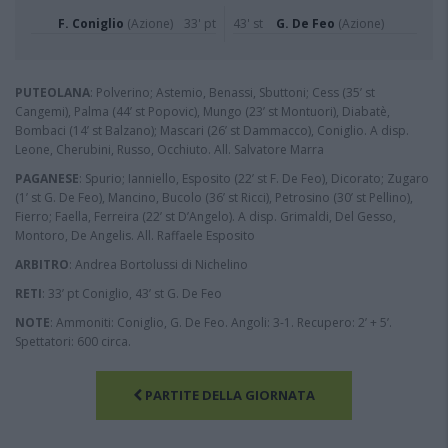
F. Coniglio
(Azione)
33' pt
43' st
G. De Feo
(Azione)
PUTEOLANA
: Polverino; Astemio, Benassi, Sbuttoni; Cess (35’ st
Cangemi), Palma (44’ st Popovic), Mungo (23’ st Montuori), Diabatè,
Bombaci (14’ st Balzano); Mascari (26’ st Dammacco), Coniglio. A disp.
Leone, Cherubini, Russo, Occhiuto. All. Salvatore Marra
PAGANESE
: Spurio; Ianniello, Esposito (22’ st F. De Feo), Dicorato; Zugaro
(1’ st G. De Feo), Mancino, Bucolo (36’ st Ricci), Petrosino (30’ st Pellino),
Fierro; Faella, Ferreira (22’ st D’Angelo). A disp. Grimaldi, Del Gesso,
Montoro, De Angelis. All. Raffaele Esposito
ARBITRO
: Andrea Bortolussi di Nichelino
RETI
: 33’ pt Coniglio, 43’ st G. De Feo
NOTE
: Ammoniti: Coniglio, G. De Feo. Angoli: 3-1. Recupero: 2’ + 5’.
Spettatori: 600 circa.
PARTITE DELLA GIORNATA