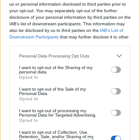
us or personal information disclosed to third parties prior to
your opt-out. You may separately opt-out of the further
Anche il Fasano out e le ammissioni salgono
disclosure of your personal information by third parties on the
a sei, l'Ilva è la prima società tra le non
ripescate
IAB’s list of downstream participants. This information may
5 Ago 2026
also be disclosed by us to third parties on the
IAB’s List of
Downstream Participants
that may further disclose it to other
Coppa Italia: gli accoppiamenti dei 16esimi di
third parties.
finale con i derby a Cagliari, Sassari e
Macomer
Personal Data Processing Opt Outs
5 Ago 2026
I want to opt-out of the Sharing of my
Coppa Italia: gli accoppiamenti degli ottavi
personal data.
di finale con i derby di Gallura, Barbagia e
Opted In
Ogliastra
5 Ago 2026
I want to opt-out of the Sale of my
Personal Data.
Opted In
I want to opt-out of processing my
Personal Data for Targeted Advertising.
Opted In
I want to opt-out of Collection, Use,
Retention, Sale, and/or Sharing of my