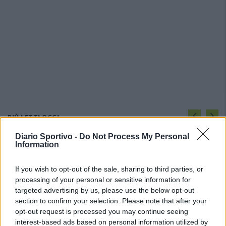
PIÙ LETTI OGGI
Diario Sportivo -
Do Not Process My Personal
Information
Il Buddusò in mani sicure con Mario Fadda, il
Monte Alma riparte da Ivano Falchi
5 Ago 2026
If you wish to opt-out of the sale, sharing to third parties, or
processing of your personal or sensitive information for
targeted advertising by us, please use the below opt-out
Le 5 sarde ancora nel girone G con 8 squadre
section to confirm your selection. Please note that after your
laziali, 4 campane e la novità dei molisani del
opt-out request is processed you may continue seeing
Venafro
interest-based ads based on personal information utilized by
6 Ago 2026