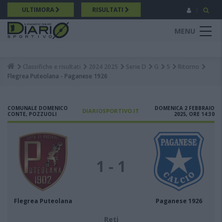
Salta
ULTIMORA
RISULTATI
al
contenuto
MENU
principale
Classifiche e risultati
2024 2025
Serie D
G
5
Ritorno
Breadcrumb
Flegrea Puteolana - Paganese 1926
COMUNALE DOMENICO
DOMENICA 2 FEBBRAIO
DIARIOSPORTIVO.IT
CONTE, POZZUOLI
2025, ORE 14:30
1 - 1
Flegrea Puteolana
Paganese 1926
Reti