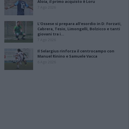
Aloia, il primo acquisto è Loru
7 Ago 2026
L'Ossese si prepara all'esordio in D: Forzati,
Cabrera, Tesio, Limongelli, Bolzicco e tanti
giovani tra i…
7 Ago 2026
Il Selargius rinforza il centrocampo con
Manuel Rinino e Samuele Vacca
6 Ago 2026