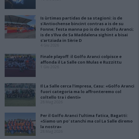
Is ùrtimas partidas de sa stagioni: is de
s'Antiochense bincint contras a is de su
Fonne; festa manna po is de su Golfu Aranci;
is de s'Ilva de Sa Maddalena sighint a bisai
s'artziada in Sèrie D
4 Giu 2026
Finale playoff: il Golfo Aranci colpisce e
affonda il La Salle con Mulas e Ruzzittu
1 Giu 2026
Il La Salle cerca l'impresa, Casu: «Golfo Aranci
fuori categoria ma lo affronteremo col
coltello tra i denti»
28 Mag 2026
Per il Golfo Aranci l'ultima fatica, Bagatti:
«Siamo un po' stanchi ma col La Salle diremo
la nostra»
28 Mag 2026