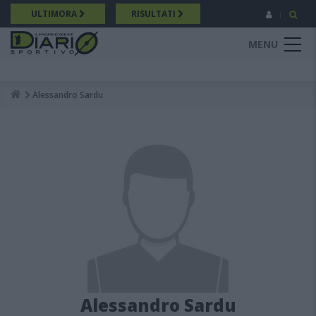
Salta
ULTIMORA
RISULTATI
al
contenuto
MENU
principale
Alessandro Sardu
Breadcrumb
Alessandro Sardu