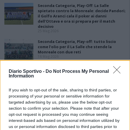
Seconda Categoria, Play-Off: La Salle
spietato contro la Monreale: decide Pandori;
il Golfo Aranci cala il poker ai danni
dell'Ottava e ora si prepara per il match
decisivo
25 Mag 2026
Seconda Categoria, Play-off: tutto liscio
come l'olio per il La Salle che stende la
Monreale con due reti
18 Mag 2026
Seconda Categoria, Play-Out: colpo grosso
Diario Sportivo -
Do Not Process My Personal
del La Pineta che batte la Johannes e
Information
conquista la salvezza
11 Mag 2026
If you wish to opt-out of the sale, sharing to third parties, or
processing of your personal or sensitive information for
targeted advertising by us, please use the below opt-out
section to confirm your selection. Please note that after your
opt-out request is processed you may continue seeing
interest-based ads based on personal information utilized by
us or personal information disclosed to third parties prior to