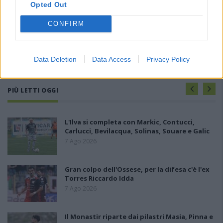
Opted Out
CONFIRM
Data Deletion
Data Access
Privacy Policy
PIÙ LETTI OGGI
L'Ilva si completa con Markic, Contucci,
Carlucci, Bevilacqua, Solinas, Souare e Galic
7 Ago 2026
Gran colpo dell'Ossese, per la difesa c'è l'ex
Torres Riccardo Idda
7 Ago 2026
Il Monastir riparte dai pilastri Masia, Pinna e