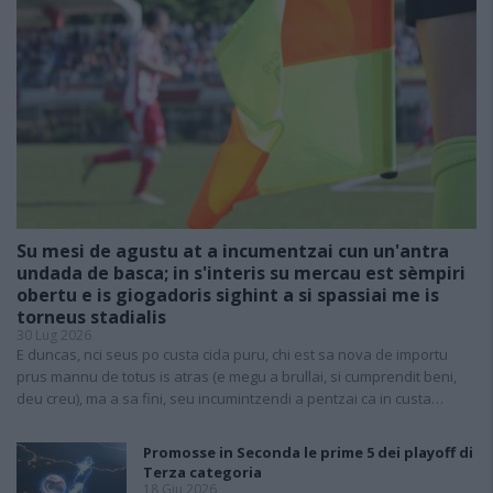
Su mesi de agustu at a incumentzai cun un'antra
undada de basca; in s'interis su mercau est sèmpiri
obertu e is giogadoris sighint a si spassiai me is
torneus stadialis
30 Lug 2026
E duncas, nci seus po custa cida puru, chi est sa nova de importu
prus mannu de totus is atras (e megu a brullai, si cumprendit beni,
deu creu), ma a sa fini, seu incumintzendi a pentzai ca in custa…
Promosse in Seconda le prime 5 dei playoff di
Terza categoria
18 Giu 2026