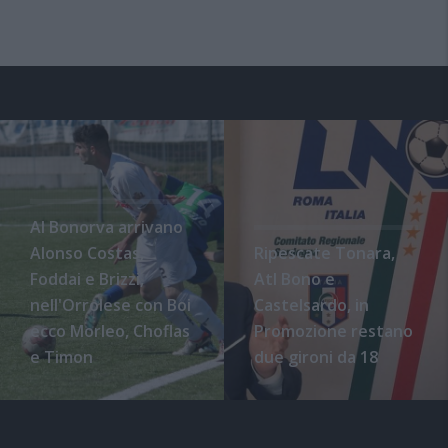
Al Bonorva arrivano
Alonso Costas,
Ripescate Tonara,
Foddai e Brizzi,
Atl Bono e
nell'Orrolese con Boi
Castelsardo, in
ecco Morleo, Choflas
Promozione restano
e Timon
due gironi da 18