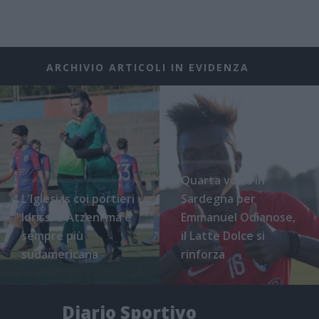
ARCHIVIO ARTICOLI IN EVIDENZA
Quarta volta in
L'Iglesias coi portieri
Sardegna per
Idrissi e Atzeni ma è
Emmanuel Odianose,
sempre più
il Latte Dolce si
sudamericana
rinforza
Diario Sportivo