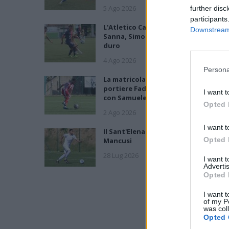
5 Ago 2026
further disc
participants
L'Atletico Cagliari di Saba prende
Downstream 
Sanna, Simoni e mantiene lo zoccolo
duro
4 Ago 2026
Persona
La matricola Macomer prende il
portiere Fadda, altro colpo Coghina
I want t
con Samuele Pinna
Opted 
2 Ago 2026
I want t
Il Sant'Elena si riprende il difensore
Opted 
Mancusi
28 Lug 2026
I want 
Advertis
Opted 
I want t
of my P
was col
Opted 