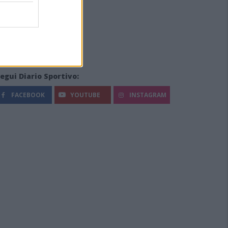
egui Diario Sportivo:
FACEBOOK
YOUTUBE
INSTAGRAM