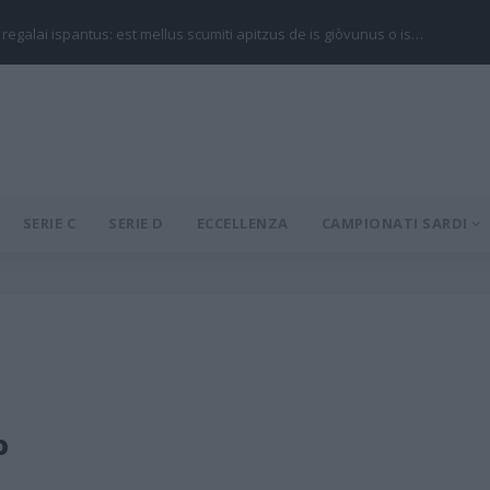
 regalai ispantus: est mellus scumiti apitzus de is giòvunus o is…
SERIE C
SERIE D
ECCELLENZA
CAMPIONATI SARDI
o