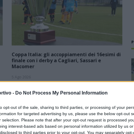
P
Coppa Italia: gli accoppiamenti dei 16esimi di
finale con i derby a Cagliari, Sassari e
Macomer
5 Ago 2026
1
Con il campionato di Promozione che avrà inizio domenica 13
rtivo -
Do Not Process My Personal Information
e
settembre, il Comitato Regionale ufficializza anche le date
della Coppa Italia in programma domenica 30 agosto
(andata) e domenica 6…
to opt-out of the sale, sharing to third parties, or processing of your per
formation for targeted advertising by us, please use the below opt-out s
Il Coghinas ancora più forte con
r selection. Please note that after your opt-out request is processed y
Sechi e Scanu, al Macomer arriva
eing interest-based ads based on personal information utilized by us or
Bonfigli
disclosed to third parties prior to your opt-out. You may separately opt-