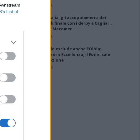
5 Ago 2026
 downstream
B’s List of
Coppa Italia: gli accoppiamenti dei
16esimi di finale con i derby a Cagliari,
Sassari e Macomer
5 Ago 2026
Il CR sardo esclude anche l'Olbia:
l'Usinese è in Eccellenza, il Fonni sale
in Promozione
5 Ago 2026