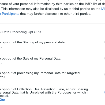
5 Ago 2026
losure of your personal information by third parties on the IAB’s list of
. This information may also be disclosed by us to third parties on the
IA
L'Antiochense prende Caddeo e
Participants
that may further disclose it to other third parties.
Doneddu, Arborea e Tharros
ripartono dai tecnici Firinu e Frongia
2 Ago 2026
l Data Processing Opt Outs
Nasce l'Arbus Guspini Costa Verde,
s
Garau: «Vogliamo rappresentare con
o opt-out of the Sharing of my personal data.
orgoglio l’intero territorio»
In
31 Lug 2026
o opt-out of the Sale of my Personal Data.
Al Castiadas tornano Caboni e Melis,
In
l'Uta Calcio prende anche Atzori e
Siddu
to opt-out of processing my Personal Data for Targeted
25 Lug 2026
ing.
In
o opt-out of Collection, Use, Retention, Sale, and/or Sharing
ersonal Data that Is Unrelated with the Purposes for which it
lected.
Out