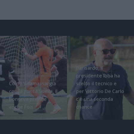
Barisardo, il
presidente Ibba ha
Colpo Villamassargia
scelto il tecnico e
con la punta Suella, il
per Vittorio De Carlo
Bonorva prende
c'è una seconda
anche Fois
chance