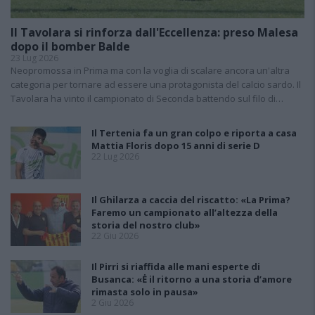
Il Tavolara si rinforza dall'Eccellenza: preso Malesa
dopo il bomber Balde
23 Lug 2026
Neopromossa in Prima ma con la voglia di scalare ancora un'altra
categoria per tornare ad essere una protagonista del calcio sardo. Il
Tavolara ha vinto il campionato di Seconda battendo sul filo di…
Il Tertenia fa un gran colpo e riporta a casa
Mattia Floris dopo 15 anni di serie D
22 Lug 2026
Il Ghilarza a caccia del riscatto: «La Prima?
Faremo un campionato all’altezza della
storia del nostro club»
22 Giu 2026
Il Pirri si riaffida alle mani esperte di
Busanca: «Ė il ritorno a una storia d’amore
rimasta solo in pausa»
2 Giu 2026