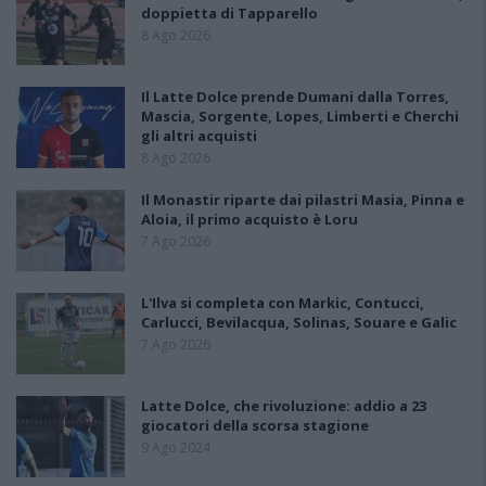
doppietta di Tapparello
8 Ago 2026
Il Latte Dolce prende Dumani dalla Torres,
Mascia, Sorgente, Lopes, Limberti e Cherchi
gli altri acquisti
8 Ago 2026
Il Monastir riparte dai pilastri Masia, Pinna e
Aloia, il primo acquisto è Loru
7 Ago 2026
L'Ilva si completa con Markic, Contucci,
Carlucci, Bevilacqua, Solinas, Souare e Galic
7 Ago 2026
Latte Dolce, che rivoluzione: addio a 23
giocatori della scorsa stagione
9 Ago 2024