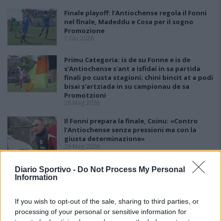
Finale playoff: l'Antiochense regola il Fonni
nel finale, Madeddu e Cosa per il sogno
Promozione
1 Giu 2026
Primu Categoria: is de su Fonne e is de
s'Antiochense s'ant a isfidai in sa partida
finali po custa stagioni; chini bincit at a podi
bisai s'artziada in su campionau de sa
Promotzioni
28 Mag 2026
Il Fonni prepara la finale, Coinu: «Contro
l'Antiochense senza pressioni ma con la
giusta determinazione»
26 Mag 2026
L'Antiochense all'atto finale, Piras: «Il Fonni
Diario Sportivo -
Do Not Process My Personal
è forte, batterlo sarebbe l'ennesima impresa
Information
dei miei ragazzi»
26 Mag 2026
If you wish to opt-out of the sale, sharing to third parties, or
processing of your personal or sensitive information for
Playout: Sestu, Santa Giusta, Silanus e