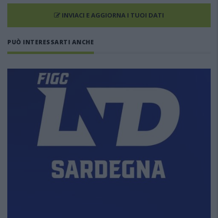
INVIACI E AGGIORNA I TUOI DATI
PUÒ INTERESSARTI ANCHE