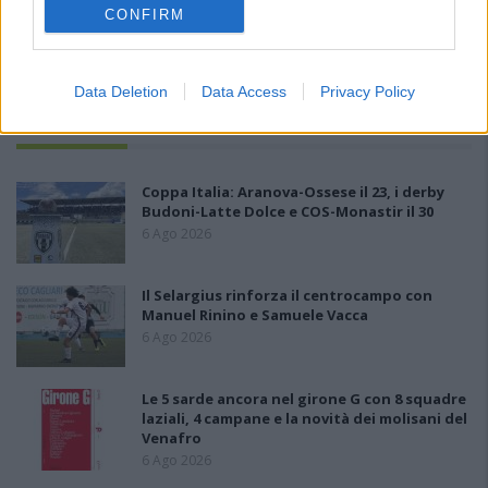
CONFIRM
Data Deletion
Data Access
Privacy Policy
PIÙ LETTI OGGI
Coppa Italia: Aranova-Ossese il 23, i derby
Budoni-Latte Dolce e COS-Monastir il 30
6 Ago 2026
Il Selargius rinforza il centrocampo con
Manuel Rinino e Samuele Vacca
6 Ago 2026
Le 5 sarde ancora nel girone G con 8 squadre
laziali, 4 campane e la novità dei molisani del
Venafro
6 Ago 2026