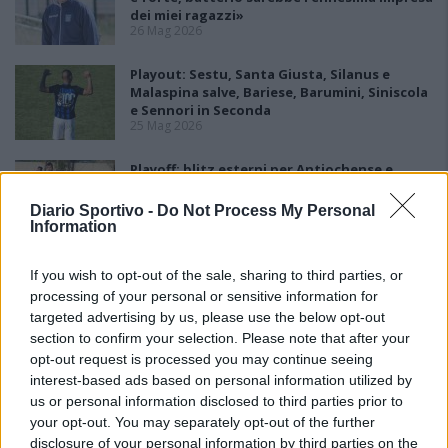
dei miei ragazzi»
26 Mag 2026
Playout: Sestu, Santa Giusta, Silanus e
Malaspina salve, Bariese, Barumini, Siniscola
e Sennori in Seconda
25 Mag 2026
Playoff: blitz esterni per Antiochense e
Fonni, la finalissima è loro
25 Mag 2026
Diario Sportivo -
Do Not Process My Personal
Information
If you wish to opt-out of the sale, sharing to third parties, or
processing of your personal or sensitive information for
targeted advertising by us, please use the below opt-out
section to confirm your selection. Please note that after your
opt-out request is processed you may continue seeing
interest-based ads based on personal information utilized by
us or personal information disclosed to third parties prior to
your opt-out. You may separately opt-out of the further
disclosure of your personal information by third parties on the