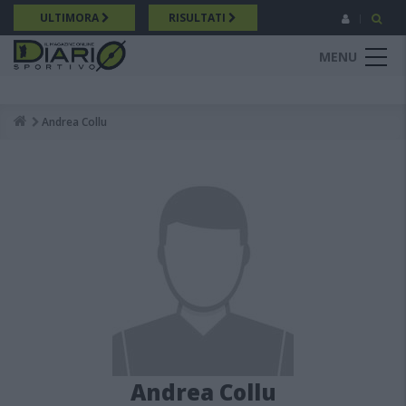
Salta
ULTIMORA
RISULTATI
al
contenuto
MENU
principale
Andrea Collu
Breadcrumb
Andrea Collu