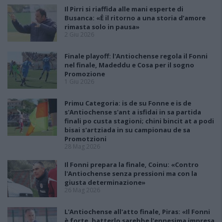
Il Pirri si riaffida alle mani esperte di
Busanca: «Ė il ritorno a una storia d’amore
rimasta solo in pausa»
2 Giu 2026
Finale playoff: l'Antiochense regola il Fonni
nel finale, Madeddu e Cosa per il sogno
Promozione
1 Giu 2026
Primu Categoria: is de su Fonne e is de
s'Antiochense s'ant a isfidai in sa partida
finali po custa stagioni; chini bincit at a podi
bisai s'artziada in su campionau de sa
Promotzioni
28 Mag 2026
Il Fonni prepara la finale, Coinu: «Contro
l'Antiochense senza pressioni ma con la
giusta determinazione»
26 Mag 2026
L'Antiochense all'atto finale, Piras: «Il Fonni
è forte, batterlo sarebbe l'ennesima impresa