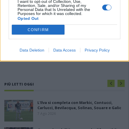
I want to opt-out of Collection, Use,
Retention, Sale, and/or Sharing of my
Personal Data that Is Unrelated with the
Purposes for which it was collected.
Opted Out
CONFIRM
Data Deletion
Data Access
Privacy Policy
PIÙ LETTI OGGI
L'Ilva si completa con Markic, Contucci,
Carlucci, Bevilacqua, Solinas, Souare e Galic
7 Ago 2026