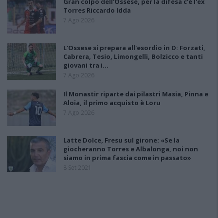
Gran colpo dell'Ossese, per la difesa c'è l'ex
Torres Riccardo Idda
7 Ago 2026
L'Ossese si prepara all'esordio in D: Forzati,
Cabrera, Tesio, Limongelli, Bolzicco e tanti
giovani tra i…
7 Ago 2026
Il Monastir riparte dai pilastri Masia, Pinna e
Aloia, il primo acquisto è Loru
7 Ago 2026
Latte Dolce, Fresu sul girone: «Se la
giocheranno Torres e Albalonga, noi non
siamo in prima fascia come in passato»
8 Set 2021