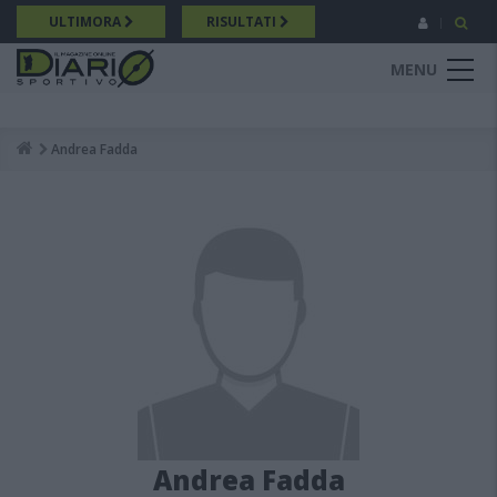
Salta
ULTIMORA
RISULTATI
al
contenuto
MENU
principale
Andrea Fadda
Breadcrumb
Andrea Fadda