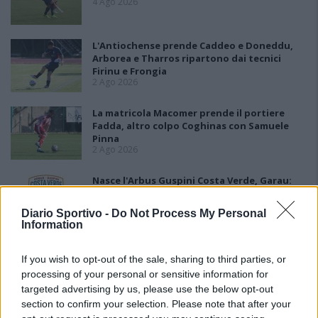
4 Ago 2026
L'Antiochense prende Caddeo e Doneddu,
Arborea e Tharros ripartono dai tecnici
Firinu e Frongia
2 Ago 2026
La matricola Macomer prende il portiere
Fadda, altro colpo Coghinas con Samuele
Pinna
2 Ago 2026
Nasce l'Arbus Guspini Costa Verde, Garau:
«Vogliamo rappresentare con orgoglio
l’intero territorio»
Diario Sportivo -
Do Not Process My Personal
31 Lug 2026
Information
Il Sant'Elena si riprende il difensore Mancusi
28 Lug 2026
If you wish to opt-out of the sale, sharing to third parties, or
processing of your personal or sensitive information for
targeted advertising by us, please use the below opt-out
section to confirm your selection. Please note that after your