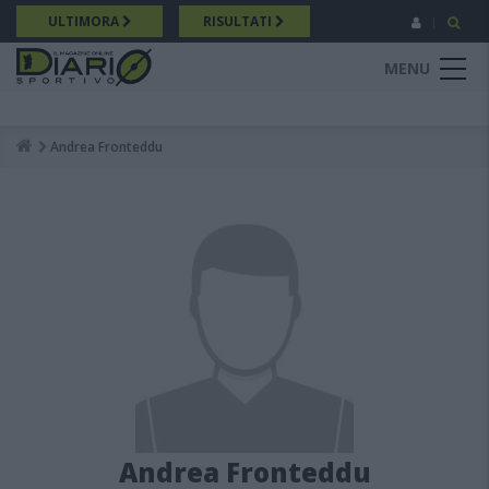
Salta
ULTIMORA
RISULTATI
al
contenuto
MENU
principale
Andrea Fronteddu
Breadcrumb
Andrea Fronteddu