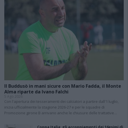
Il Buddusò in mani sicure con Mario Fadda, il Monte
Alma riparte da Ivano Falchi
5 Ago 2026
Con l'apertura dei tesseramenti dei calciatori a partire dall'1 luglio,
inizia ufficialmente la stagione 2026-27 e per le squadre di
Promozione girone B arrivano anche le chiusure delle trattative…
Coppa Italia: gli accoppiamenti dei 16esimi di