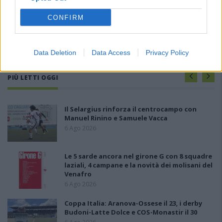
CONFIRM
Data Deletion
Data Access
Privacy Policy
PIÙ LETTI OGGI
Il Selargius rinforza il centrocampo con
Manuel Rinino e Samuele Vacca
6 Ago 2026
Le 5 sarde ancora nel girone G con 8 squadre
laziali, 4 campane e la novità dei molisani del
Venafro
6 Ago 2026
Coppa Italia: Aranova-Ossese il 23, i derby
Budoni-Latte Dolce e COS-Monastir il 30