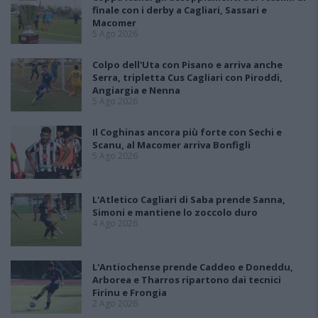
finale con i derby a Cagliari, Sassari e
Macomer
5 Ago 2026
Colpo dell'Uta con Pisano e arriva anche
Serra, tripletta Cus Cagliari con Piroddi,
Angiargia e Nenna
5 Ago 2026
Il Coghinas ancora più forte con Sechi e
Scanu, al Macomer arriva Bonfigli
5 Ago 2026
L'Atletico Cagliari di Saba prende Sanna,
Simoni e mantiene lo zoccolo duro
4 Ago 2026
L'Antiochense prende Caddeo e Doneddu,
Arborea e Tharros ripartono dai tecnici
Firinu e Frongia
2 Ago 2026