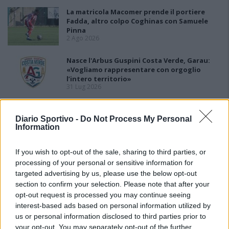
La matricola Macomer prende il portiere
Fadda, altro colpo Coghinas con Samuele
Pinna
2 Ago 2026
Nasce l'Arbus Guspini Costa Verde, Garau:
«Vogliamo rappresentare con orgoglio
l’intero territorio»
31 Lug 2026
Il Sant'Elena si riprende il difensore Mancusi
28 Lug 2026
Diario Sportivo -
Do Not Process My Personal
Information
If you wish to opt-out of the sale, sharing to third parties, or
processing of your personal or sensitive information for
targeted advertising by us, please use the below opt-out
section to confirm your selection. Please note that after your
opt-out request is processed you may continue seeing
interest-based ads based on personal information utilized by
us or personal information disclosed to third parties prior to
your opt-out. You may separately opt-out of the further