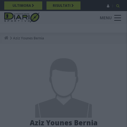
Salta
ULTIMORA
RISULTATI
al
contenuto
MENU
principale
Aziz Younes Bernia
Breadcrumb
Aziz Younes Bernia