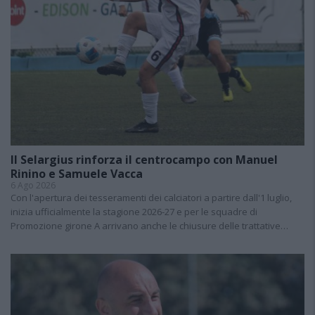
Il Selargius rinforza il centrocampo con Manuel
Rinino e Samuele Vacca
6 Ago 2026
Con l'apertura dei tesseramenti dei calciatori a partire dall'1 luglio,
inizia ufficialmente la stagione 2026-27 e per le squadre di
Promozione girone A arrivano anche le chiusure delle trattative…