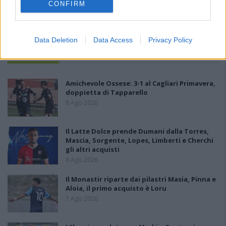
CONFIRM
Data Deletion
Data Access
Privacy Policy
PIÙ LETTI OGGI
Amichevole Ossese: 3-1 al Cagliari Primavera,
doppietta di Tapparello
8 Ago 2026
Il Latte Dolce prende Dumani dalla Torres,
Mascia, Sorgente, Lopes, Limberti e Cherchi
gli altri acquisti
8 Ago 2026
Il Monastir riparte dai pilastri Masia, Pinna e
Aloia, il primo acquisto è Loru
7 Ago 2026