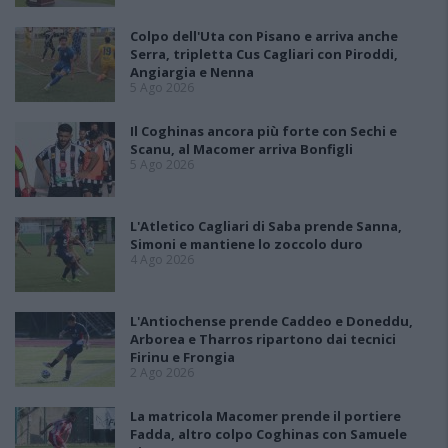
Colpo dell'Uta con Pisano e arriva anche
Serra, tripletta Cus Cagliari con Piroddi,
Angiargia e Nenna
5 Ago 2026
Il Coghinas ancora più forte con Sechi e
Scanu, al Macomer arriva Bonfigli
5 Ago 2026
L'Atletico Cagliari di Saba prende Sanna,
Simoni e mantiene lo zoccolo duro
4 Ago 2026
L'Antiochense prende Caddeo e Doneddu,
Arborea e Tharros ripartono dai tecnici
Firinu e Frongia
2 Ago 2026
La matricola Macomer prende il portiere
Fadda, altro colpo Coghinas con Samuele