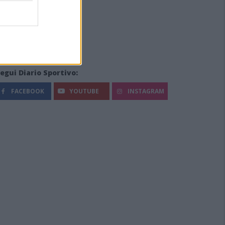
egui Diario Sportivo:
FACEBOOK
YOUTUBE
INSTAGRAM