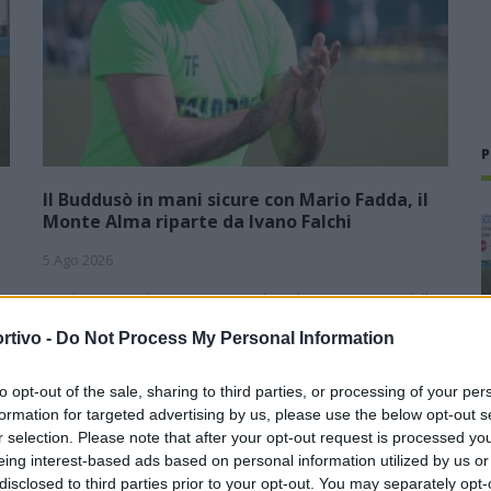
P
Il Buddusò in mani sicure con Mario Fadda, il
Monte Alma riparte da Ivano Falchi
5 Ago 2026
1
Con l'apertura dei tesseramenti dei calciatori a partire dall'1
luglio, inizia ufficialmente la stagione 2026-27 e per le
rtivo -
Do Not Process My Personal Information
e
squadre di Promozione girone B arrivano anche le chiusure
delle trattative…
to opt-out of the sale, sharing to third parties, or processing of your per
formation for targeted advertising by us, please use the below opt-out s
Colpo dell'Uta con Pisano e arriva
,
anche Serra, tripletta Cus Cagliari
r selection. Please note that after your opt-out request is processed y
con Piroddi, Angiargia e Nenna
eing interest-based ads based on personal information utilized by us or
disclosed to third parties prior to your opt-out. You may separately opt-
5 Ago 2026