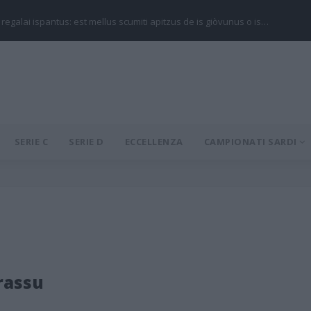
 regalai ispantus: est mellus scumiti apitzus de is giòvunus o is…
SERIE C
SERIE D
ECCELLENZA
CAMPIONATI SARDI
rassu