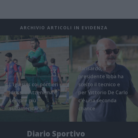
ARCHIVIO ARTICOLI IN EVIDENZA
Barisardo, il
presidente Ibba ha
L'Iglesias coi portieri
scelto il tecnico e
Idrissi e Atzeni ma è
per Vittorio De Carlo
sempre più
c'è una seconda
sudamericana
chance
Diario Sportivo