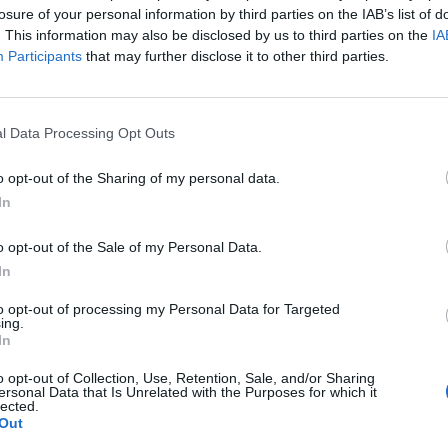
losure of your personal information by third parties on the IAB’s list of
L'Atletico Cagliari di Saba prende
. This information may also be disclosed by us to third parties on the
IA
Sanna, Simoni e mantiene lo zoccolo
Participants
that may further disclose it to other third parties.
duro
4 Ago 2026
l Data Processing Opt Outs
La matricola Macomer prende il
portiere Fadda, altro colpo Coghinas
a
con Samuele Pinna
o opt-out of the Sharing of my personal data.
2 Ago 2026
In
Il Sant'Elena si riprende il difensore
o opt-out of the Sale of my Personal Data.
n
Mancusi
In
28 Lug 2026
to opt-out of processing my Personal Data for Targeted
ing.
In
o opt-out of Collection, Use, Retention, Sale, and/or Sharing
ersonal Data that Is Unrelated with the Purposes for which it
lected.
Out