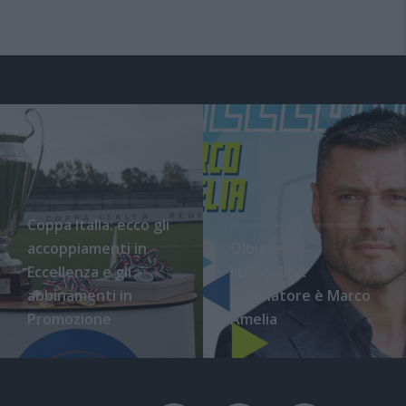
Coppa Italia: ecco gli
accoppiamenti in
Olbia, ecco
Eccellenza e gli
l'ufficialità:
abbinamenti in
l'allenatore è Marco
Promozione
Amelia