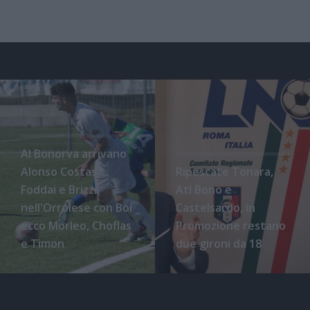
Al Bonorva arrivano
Alonso Costas,
Ripescate Tonara,
Foddai e Brizzi,
Atl Bono e
nell'Orrolese con Boi
Castelsardo, in
ecco Morleo, Choflas
Promozione restano
e Timon
due gironi da 18