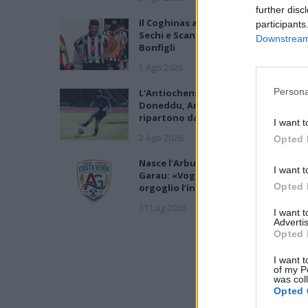
further disc
Il Coghinas ancora più forte con
participants
Sechi e Scanu, al Macomer arriva
Downstream 
Bonfigli
5 Ago 2026
Persona
L'Antiochense prende Caddeo e
Doneddu, Arborea e Tharros
ripartono dai tecnici Firinu e Frongi
I want t
2 Ago 2026
Opted 
Nasce l'Arbus Guspini Costa Verde,
I want t
Garau: «Vogliamo rappresentare co
Opted 
orgoglio l’intero territorio»
31 Lug 2026
I want 
Advertis
Opted 
I want t
of my P
was col
Opted 