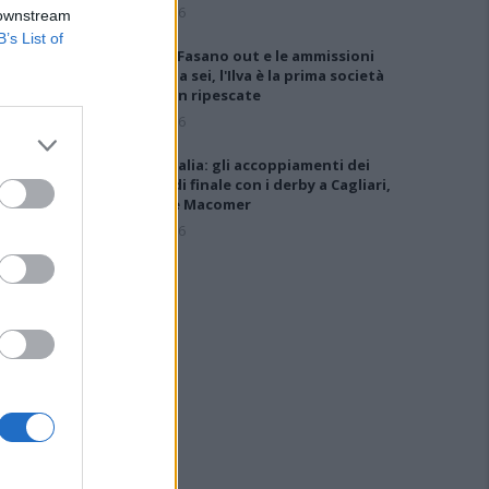
6 Ago 2026
 downstream
B’s List of
Anche il Fasano out e le ammissioni
salgono a sei, l'Ilva è la prima società
tra le non ripescate
5 Ago 2026
Coppa Italia: gli accoppiamenti dei
16esimi di finale con i derby a Cagliari,
Sassari e Macomer
5 Ago 2026