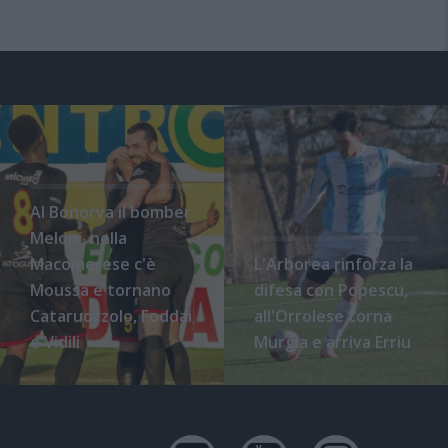
Al Bonorva il bomber
Meloni, nella
Macomerese c'è
L'Arborea rinforza la
Moussa e tornano
difesa con Popescu,
Cataruozzolo, Foddai
all'Orrolese torna
e Vidili
Murgia e arriva Erriu