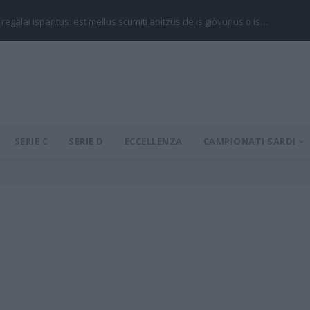
 regalai ispantus: est mellus scumiti apitzus de is giòvunus o is…
SERIE C
SERIE D
ECCELLENZA
CAMPIONATI SARDI