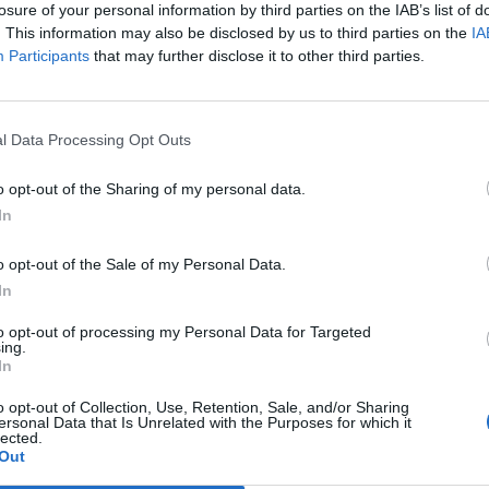
Prima? Faremo un campionato
losure of your personal information by third parties on the IAB’s list of
all’altezza della storia del nostro
. This information may also be disclosed by us to third parties on the
IA
club»
Participants
that may further disclose it to other third parties.
22 Giu 2026
Finale playoff: l'Antiochense regola il
Fonni nel finale, Madeddu e Cosa per
l Data Processing Opt Outs
il sogno Promozione
1 Giu 2026
o opt-out of the Sharing of my personal data.
In
Il Fonni prepara la finale, Coinu:
«Contro l'Antiochense senza
i
o opt-out of the Sale of my Personal Data.
pressioni ma con la giusta
determinazione»
In
26 Mag 2026
to opt-out of processing my Personal Data for Targeted
ing.
In
Il
Playout: Sestu, Santa Giusta, Silanus
e Malaspina salve, Bariese, Barumini,
o opt-out of Collection, Use, Retention, Sale, and/or Sharing
Siniscola e Sennori in Seconda
ersonal Data that Is Unrelated with the Purposes for which it
lected.
25 Mag 2026
Out