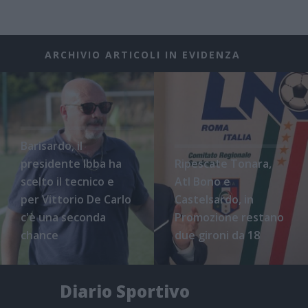
ARCHIVIO ARTICOLI IN EVIDENZA
Barisardo, il
presidente Ibba ha
Ripescate Tonara,
scelto il tecnico e
Atl Bono e
per Vittorio De Carlo
Castelsardo, in
c'è una seconda
Promozione restano
chance
due gironi da 18
Diario Sportivo