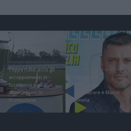
Coppa Italia: ecco gli
accoppiamenti in
Olbia, ecco
Eccellenza e gli
l'ufficialità:
abbinamenti in
l'allenatore è Marco
Promozione
Amelia