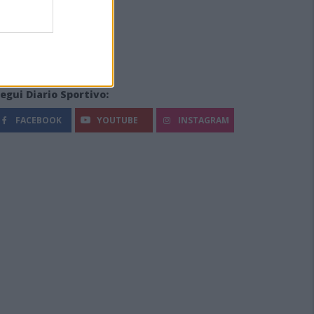
egui Diario Sportivo:
FACEBOOK
YOUTUBE
INSTAGRAM