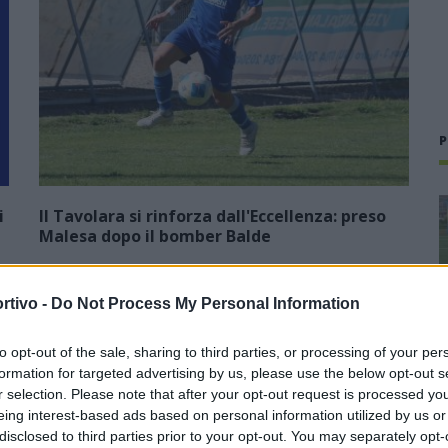
P
i
Il Tavolara si rinforza dall'Eccellenza: preso
Malesa dopo il bomber Balde
23 Lug 2026
rtivo -
Do Not Process My Personal Information
Neopromossa in Prima ma con la voglia di scalare ancora
un'altra categoria per tornare ad essere una protagonista
del calcio sardo. Il Tavolara ha vinto il campionato di
to opt-out of the sale, sharing to third parties, or processing of your per
),
Seconda battendo sul filo di…
formation for targeted advertising by us, please use the below opt-out s
r selection. Please note that after your opt-out request is processed y
eing interest-based ads based on personal information utilized by us or
a
Il Ghilarza a caccia del riscatto: «La
disclosed to third parties prior to your opt-out. You may separately opt-