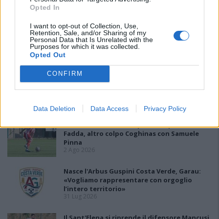
5 Ago 2026
Opted In
I want to opt-out of Collection, Use,
L'Atletico Cagliari di Saba prende Sanna,
Retention, Sale, and/or Sharing of my
Personal Data that Is Unrelated with the
Simoni e mantiene lo zoccolo duro
Purposes for which it was collected.
4 Ago 2026
Opted Out
CONFIRM
L'Antiochense prende Caddeo e Doneddu,
Arborea e Tharros ripartono dai tecnici
Firinu e Frongia
2 Ago 2026
Data Deletion
Data Access
Privacy Policy
La matricola Macomer prende il portiere
Fadda, altro colpo Coghinas con Samuele
Pinna
2 Ago 2026
Nasce l'Arbus Guspini Costa Verde, Garau:
«Vogliamo rappresentare con orgoglio
l’intero territorio»
31 Lug 2026
Il Sant'Elena si riprende il difensore Mancusi