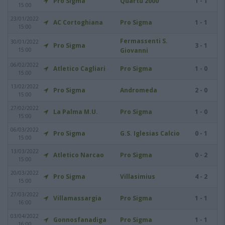
Pro Sigma
Quartu 2000
1 - 1
15:00
23/01/2022
AC Cortoghiana
Pro Sigma
1 - 1
15:00
Fermassenti S.
30/01/2022
Pro Sigma
3 - 1
15:00
Giovanni
06/02/2022
Atletico Cagliari
Pro Sigma
1 - 0
15:00
13/02/2022
Pro Sigma
Andromeda
2 - 0
15:00
27/02/2022
La Palma M.U.
Pro Sigma
1 - 0
15:00
06/03/2022
Pro Sigma
G.S. Iglesias Calcio
0 - 1
15:00
13/03/2022
Atletico Narcao
Pro Sigma
0 - 2
15:00
20/03/2022
Pro Sigma
Villasimius
4 - 2
15:00
27/03/2022
Villamassargia
Pro Sigma
1 - 1
16:00
03/04/2022
Gonnosfanadiga
Pro Sigma
1 - 1
16:00