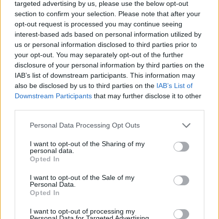
targeted advertising by us, please use the below opt-out
section to confirm your selection. Please note that after your
opt-out request is processed you may continue seeing
interest-based ads based on personal information utilized by
Il Buddusò in mani sicure con Mario Fadda, il Monte
us or personal information disclosed to third parties prior to
Alma riparte da Ivano Falchi
your opt-out. You may separately opt-out of the further
5 Ago 2026
disclosure of your personal information by third parties on the
Con l'apertura dei tesseramenti dei calciatori a partire dall'1 luglio,
IAB’s list of downstream participants. This information may
inizia ufficialmente la stagione 2026-27 e per le squadre di
also be disclosed by us to third parties on the
IAB’s List of
Promozione girone B arrivano anche le chiusure delle trattative…
Downstream Participants
that may further disclose it to other
third parties.
Coppa Italia: gli accoppiamenti dei 16esimi di
finale con i derby a Cagliari, Sassari e
Personal Data Processing Opt Outs
Macomer
5 Ago 2026
I want to opt-out of the Sharing of my
personal data.
Colpo dell'Uta con Pisano e arriva anche
Opted In
Serra, tripletta Cus Cagliari con Piroddi,
Angiargia e Nenna
I want to opt-out of the Sale of my
5 Ago 2026
Personal Data.
Opted In
Il Coghinas ancora più forte con Sechi e
I want to opt-out of processing my
Scanu, al Macomer arriva Bonfigli
Personal Data for Targeted Advertising.