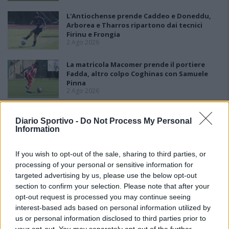
L'Antiochense prende Caddeo e Doneddu,
Arborea e Tharros ripartono dai tecnici
Firinu e Frongia
2 Ago 2026
La matricola Macomer prende il portiere
Fadda, altro colpo Coghinas con Samuele
Pinna
2 Ago 2026
Nasce l'Arbus Guspini Costa Verde, Garau:
Diario Sportivo -
Do Not Process My Personal
«Vogliamo rappresentare con orgoglio
Information
l’intero territorio»
31 Lug 2026
If you wish to opt-out of the sale, sharing to third parties, or
processing of your personal or sensitive information for
targeted advertising by us, please use the below opt-out
section to confirm your selection. Please note that after your
opt-out request is processed you may continue seeing
interest-based ads based on personal information utilized by
us or personal information disclosed to third parties prior to