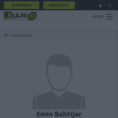
Salta
ULTIMORA
RISULTATI
al
contenuto
MENU
principale
Emin Bahtijar
Breadcrumb
Emin Bahtijar