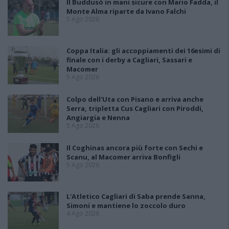
Il Buddusò in mani sicure con Mario Fadda, il
Monte Alma riparte da Ivano Falchi
5 Ago 2026
Coppa Italia: gli accoppiamenti dei 16esimi di
finale con i derby a Cagliari, Sassari e
Macomer
5 Ago 2026
Colpo dell'Uta con Pisano e arriva anche
Serra, tripletta Cus Cagliari con Piroddi,
Angiargia e Nenna
5 Ago 2026
Il Coghinas ancora più forte con Sechi e
Scanu, al Macomer arriva Bonfigli
5 Ago 2026
L'Atletico Cagliari di Saba prende Sanna,
Simoni e mantiene lo zoccolo duro
4 Ago 2026