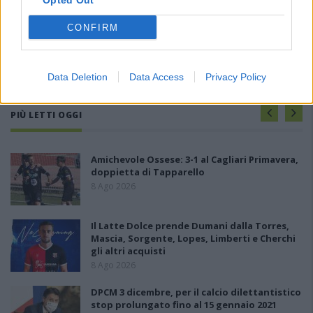
Opted Out
CONFIRM
Data Deletion
Data Access
Privacy Policy
PIÙ LETTI OGGI
Amichevole Ossese: 3-1 al Cagliari Primavera,
doppietta di Tapparello
8 Ago 2026
Il Latte Dolce prende Dumani dalla Torres,
Mascia, Sorgente, Lopes, Limberti e Cherchi
gli altri acquisti
8 Ago 2026
DPCM 3 dicembre, per il calcio dilettantistico
stop prolungato fino al 15 gennaio 2021