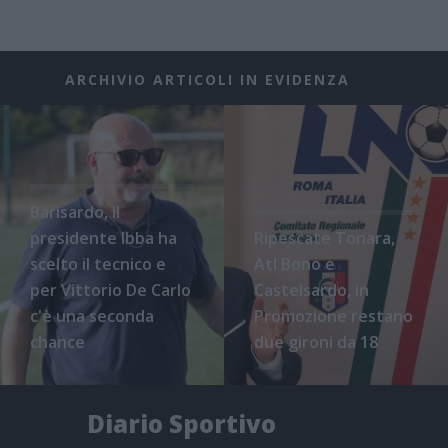
ARCHIVIO ARTICOLI IN EVIDENZA
Barisardo, il
presidente Ibba ha
Ripescate Tonara,
scelto il tecnico e
Atl Bono e
per Vittorio De Carlo
Castelsardo, in
c'è una seconda
Promozione restano
chance
due gironi da 18
Diario Sportivo