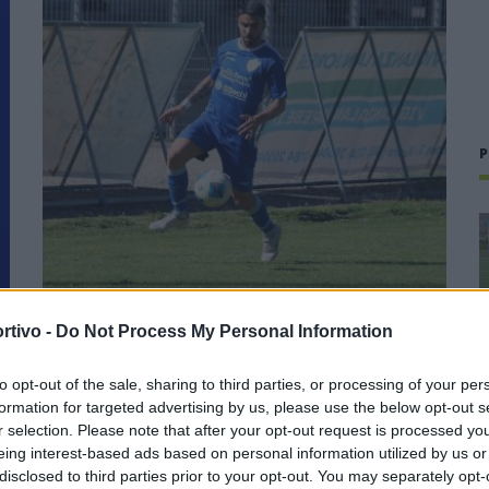
P
i
Il Tavolara si rinforza dall'Eccellenza: preso
rtivo -
Do Not Process My Personal Information
Malesa dopo il bomber Balde
to opt-out of the sale, sharing to third parties, or processing of your per
23 Lug 2026
formation for targeted advertising by us, please use the below opt-out s
Neopromossa in Prima ma con la voglia di scalare ancora
r selection. Please note that after your opt-out request is processed y
un'altra categoria per tornare ad essere una protagonista
eing interest-based ads based on personal information utilized by us or
del calcio sardo. Il Tavolara ha vinto il campionato di
disclosed to third parties prior to your opt-out. You may separately opt-