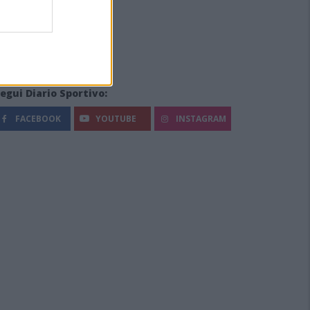
egui Diario Sportivo:
FACEBOOK
YOUTUBE
INSTAGRAM