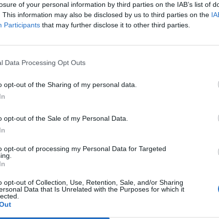
),
Seconda battendo sul filo di…
losure of your personal information by third parties on the IAB’s list of
. This information may also be disclosed by us to third parties on the
IA
Participants
that may further disclose it to other third parties.
a
Il Ghilarza a caccia del riscatto: «La
Prima? Faremo un campionato
all’altezza della storia del nostro
club»
l Data Processing Opt Outs
22 Giu 2026
o opt-out of the Sharing of my personal data.
Finale playoff: l'Antiochense regola il
In
Fonni nel finale, Madeddu e Cosa per
il sogno Promozione
o opt-out of the Sale of my Personal Data.
1 Giu 2026
In
Il Fonni prepara la finale, Coinu:
to opt-out of processing my Personal Data for Targeted
«Contro l'Antiochense senza
ing.
i
pressioni ma con la giusta
In
determinazione»
o opt-out of Collection, Use, Retention, Sale, and/or Sharing
26 Mag 2026
ersonal Data that Is Unrelated with the Purposes for which it
lected.
Out
Il
Playout: Sestu, Santa Giusta, Silanus
e Malaspina salve, Bariese, Barumini,