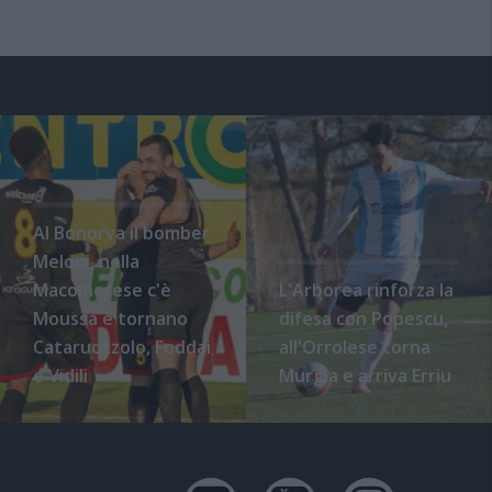
Al Bonorva il bomber
Meloni, nella
Macomerese c'è
L'Arborea rinforza la
Moussa e tornano
difesa con Popescu,
Cataruozzolo, Foddai
all'Orrolese torna
e Vidili
Murgia e arriva Erriu