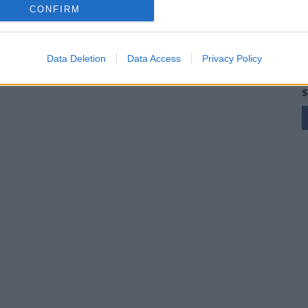
CONFIRM
Siniscola e Sennori in Seconda
25 Mag 2026
Data Deletion
Data Access
Privacy Policy
S