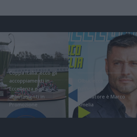
Coppa Italia: ecco gli
accoppiamenti in
Olbia, ecco
Eccellenza e gli
l'ufficialità:
abbinamenti in
l'allenatore è Marco
Promozione
Amelia