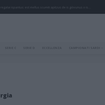
 regalai ispantus: est mellus scumiti apitzus de is giòvunus o is…
SERIE C
SERIE D
ECCELLENZA
CAMPIONATI SARDI
rgia