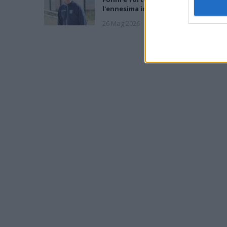
l'ennesima impresa dei miei ragazzi»
26 Mag 2026