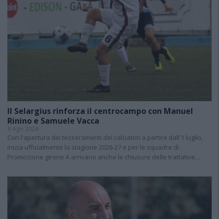
Il Selargius rinforza il centrocampo con Manuel
Rinino e Samuele Vacca
6 Ago 2026
Con l'apertura dei tesseramenti dei calciatori a partire dall'1 luglio,
inizia ufficialmente la stagione 2026-27 e per le squadre di
Promozione girone A arrivano anche le chiusure delle trattative…