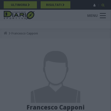
Salta
ULTIMORA
RISULTATI
al
contenuto
MENU
principale
Francesco Capponi
Breadcrumb
Francesco Capponi