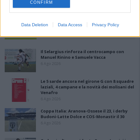
CONFIRM
Data Deletion
Data Access
Privacy Policy
PIÙ LETTI OGGI
Il Selargius rinforza il centrocampo con
Manuel Rinino e Samuele Vacca
6 Ago 2026
Le 5 sarde ancora nel girone G con 8 squadre
laziali, 4 campane e la novità dei molisani del
Venafro
6 Ago 2026
Coppa Italia: Aranova-Ossese il 23, i derby
Budoni-Latte Dolce e COS-Monastir il 30
6 Ago 2026