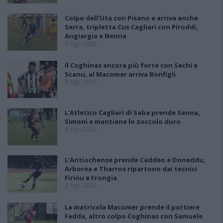
Colpo dell'Uta con Pisano e arriva anche
Serra, tripletta Cus Cagliari con Piroddi,
Angiargia e Nenna
5 Ago 2026
Il Coghinas ancora più forte con Sechi e
Scanu, al Macomer arriva Bonfigli
5 Ago 2026
L'Atletico Cagliari di Saba prende Sanna,
Simoni e mantiene lo zoccolo duro
4 Ago 2026
L'Antiochense prende Caddeo e Doneddu,
Arborea e Tharros ripartono dai tecnici
Firinu e Frongia
2 Ago 2026
La matricola Macomer prende il portiere
Fadda, altro colpo Coghinas con Samuele