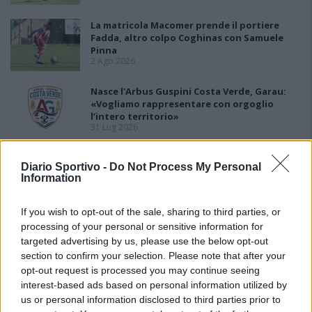
La matricola Macomer prende il portiere
Fadda, altro colpo Coghinas con Samuele
Pinna
2 Ago 2026
Nasce l'Arbus Guspini Costa Verde, Garau:
«Vogliamo rappresentare con orgoglio
l’intero territorio»
31 Lug 2026
Il Sant'Elena si riprende il difensore Mancusi
Diario Sportivo -
Do Not Process My Personal
28 Lug 2026
Information
If you wish to opt-out of the sale, sharing to third parties, or
processing of your personal or sensitive information for
targeted advertising by us, please use the below opt-out
section to confirm your selection. Please note that after your
opt-out request is processed you may continue seeing
interest-based ads based on personal information utilized by
us or personal information disclosed to third parties prior to