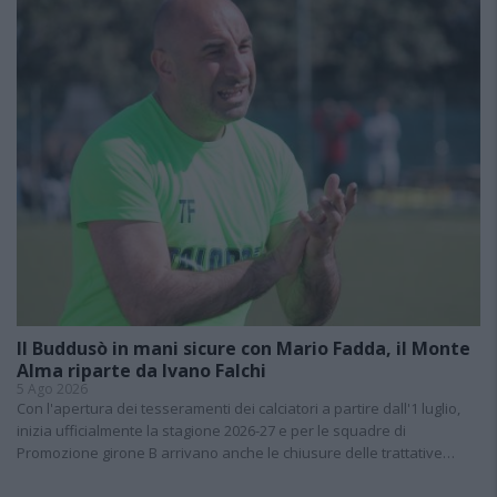
Il Buddusò in mani sicure con Mario Fadda, il Monte
Alma riparte da Ivano Falchi
5 Ago 2026
Con l'apertura dei tesseramenti dei calciatori a partire dall'1 luglio,
inizia ufficialmente la stagione 2026-27 e per le squadre di
Promozione girone B arrivano anche le chiusure delle trattative…