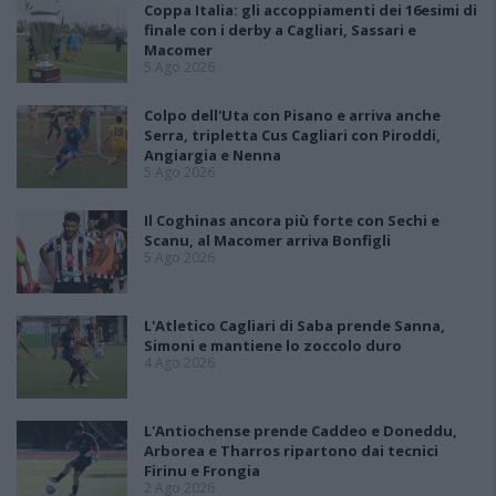
Coppa Italia: gli accoppiamenti dei 16esimi di
finale con i derby a Cagliari, Sassari e
Macomer
5 Ago 2026
Colpo dell'Uta con Pisano e arriva anche
Serra, tripletta Cus Cagliari con Piroddi,
Angiargia e Nenna
5 Ago 2026
Il Coghinas ancora più forte con Sechi e
Scanu, al Macomer arriva Bonfigli
5 Ago 2026
L'Atletico Cagliari di Saba prende Sanna,
Simoni e mantiene lo zoccolo duro
4 Ago 2026
L'Antiochense prende Caddeo e Doneddu,
Arborea e Tharros ripartono dai tecnici
Firinu e Frongia
2 Ago 2026