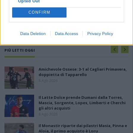
Opted Out
CONFIRM
Data Deletion
Data Access
Privacy Policy
PIÙ LETTI OGGI
Amichevole Ossese: 3-1 al Cagliari Primavera,
doppietta di Tapparello
8 Ago 2026
Il Latte Dolce prende Dumani dalla Torres,
Mascia, Sorgente, Lopes, Limberti e Cherchi
gli altri acquisti
8 Ago 2026
Il Monastir riparte dai pilastri Masia, Pinna e
Aloia, il primo acquisto è Loru