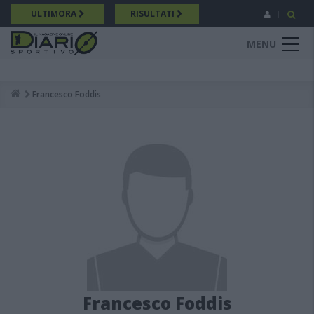
Salta
ULTIMORA
RISULTATI
al
contenuto
MENU
principale
Francesco Foddis
Breadcrumb
Francesco Foddis