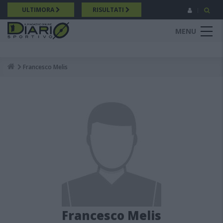
Salta
ULTIMORA
RISULTATI
al
contenuto
MENU
principale
Francesco Melis
Breadcrumb
Francesco Melis