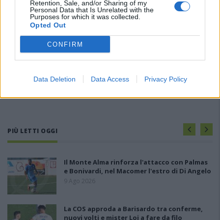
Retention, Sale, and/or Sharing of my
Personal Data that Is Unrelated with the
Purposes for which it was collected.
Opted Out
CONFIRM
Data Deletion
Data Access
Privacy Policy
PIÙ LETTI OGGI
Il Monte Alma rinforza l'attacco con Palmas
e Bonivardi, nel Macomer l'estro di Di Angelo
9 Ago 2026
La COS approda a Barisardo tra conferme,
nuovi volti e mister Loi a fare da filo