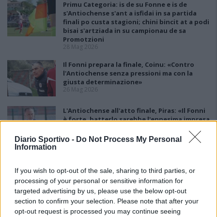
Primu Categoria: is de su Fonne e is de
s'Antiochense s'ant a isfidai in sa partida
finali po custa stagioni; chini bincit at a podi
bisai s'artziada in su campionau de sa
Promotzioni
28 Mag 2026
Il Fonni prepara la finale, Coinu: «Contro
l'Antiochense senza pressioni ma con la
giusta determinazione»
26 Mag 2026
L'Antiochense all'atto finale, Piras: «Il Fonni
è forte, batterlo sarebbe l'ennesima impresa
dei miei ragazzi»
26 Mag 2026
Diario Sportivo -
Do Not Process My Personal
Information
Playout: Sestu, Santa Giusta, Silanus e
Malaspina salve, Bariese, Barumini, Siniscola
If you wish to opt-out of the sale, sharing to third parties, or
e Sennori in Seconda
processing of your personal or sensitive information for
25 Mag 2026
targeted advertising by us, please use the below opt-out
section to confirm your selection. Please note that after your
opt-out request is processed you may continue seeing