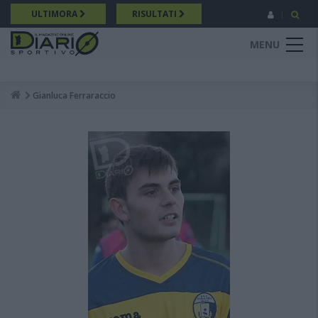
Salta
ULTIMORA
RISULTATI
al
contenuto
MENU
principale
Gianluca Ferraraccio
Breadcrumb