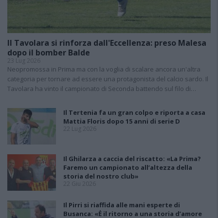
Il Tavolara si rinforza dall'Eccellenza: preso Malesa
dopo il bomber Balde
23 Lug 2026
Neopromossa in Prima ma con la voglia di scalare ancora un'altra
categoria per tornare ad essere una protagonista del calcio sardo. Il
Tavolara ha vinto il campionato di Seconda battendo sul filo di…
Il Tertenia fa un gran colpo e riporta a casa
Mattia Floris dopo 15 anni di serie D
22 Lug 2026
Il Ghilarza a caccia del riscatto: «La Prima?
Faremo un campionato all’altezza della
storia del nostro club»
22 Giu 2026
Il Pirri si riaffida alle mani esperte di
Busanca: «Ė il ritorno a una storia d’amore