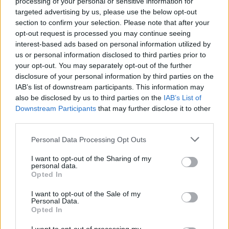
processing of your personal or sensitive information for
targeted advertising by us, please use the below opt-out
Playout: Sestu, Santa Giusta, Silanus e
section to confirm your selection. Please note that after your
Malaspina salve, Bariese, Barumini, Siniscola
e Sennori in Seconda
opt-out request is processed you may continue seeing
25 Mag 2026
interest-based ads based on personal information utilized by
us or personal information disclosed to third parties prior to
your opt-out. You may separately opt-out of the further
disclosure of your personal information by third parties on the
IAB’s list of downstream participants. This information may
also be disclosed by us to third parties on the
IAB’s List of
Downstream Participants
that may further disclose it to other
third parties.
Personal Data Processing Opt Outs
I want to opt-out of the Sharing of my
personal data.
Opted In
I want to opt-out of the Sale of my
Personal Data.
Opted In