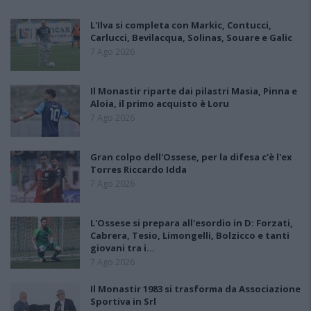
L'Ilva si completa con Markic, Contucci,
Carlucci, Bevilacqua, Solinas, Souare e Galic
7 Ago 2026
Il Monastir riparte dai pilastri Masia, Pinna e
Aloia, il primo acquisto è Loru
7 Ago 2026
Gran colpo dell'Ossese, per la difesa c'è l'ex
Torres Riccardo Idda
7 Ago 2026
L'Ossese si prepara all'esordio in D: Forzati,
Cabrera, Tesio, Limongelli, Bolzicco e tanti
giovani tra i…
7 Ago 2026
Il Monastir 1983 si trasforma da Associazione
Sportiva in Srl