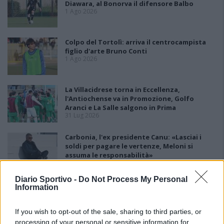
Diawara, al Bonorva il difensore Balbo
1 Ago 2026
Colpo del Tortolì: arriva il centrocampista
figlio d'arte Bruno Conti
1 Ago 2026
La Villacidrese torna in Eccellenza,
l'Antiochense va in Promozione, Golfo
Aranci e La Salle salgono in Prima
31 Lug 2026
Carbonia, l'ex presidente Canu: «Lasciai i
soldi per pagare le vertenze, Meloni si
assuma le responsabilità»
31 Lug 2026
Diario Sportivo -
Do Not Process My Personal
Il Carbonia non si iscrive, Meloni:
Information
«Impossibilitati nel far fronte alle vertenze
dei giocatori»
31 Lug 2026
If you wish to opt-out of the sale, sharing to third parties, or
processing of your personal or sensitive information for