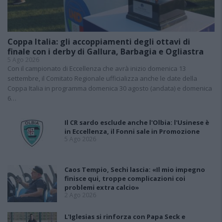
Coppa Italia: gli accoppiamenti degli ottavi di
finale con i derby di Gallura, Barbagia e Ogliastra
5 Ago 2026
Con il campionato di Eccellenza che avrà inizio domenica 13
settembre, il Comitato Regionale ufficializza anche le date della
Coppa Italia in programma domenica 30 agosto (andata) e domenica
6…
Il CR sardo esclude anche l'Olbia: l'Usinese è
in Eccellenza, il Fonni sale in Promozione
5 Ago 2026
Caos Tempio, Sechi lascia: «Il mio impegno
finisce qui, troppe complicazioni coi
problemi extra calcio»
2 Ago 2026
L'Iglesias si rinforza con Papa Seck e