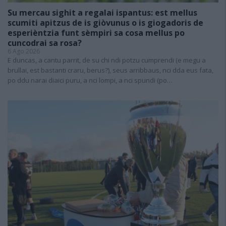
Su mercau sighit a regalai ispantus: est mellus
scumiti apitzus de is giòvunus o is giogadoris de
esperièntzia funt sèmpiri sa cosa mellus po
cuncodrai sa rosa?
6 Ago 2026
E duncas, a cantu parrit, de su chi ndi potzu cumprendi (e megu a
brullai, est bastanti craru, berus?), seus arribbaus, nci dda eus fata,
po ddu narai diaici puru, a nci lompi, a nci spundi (po…