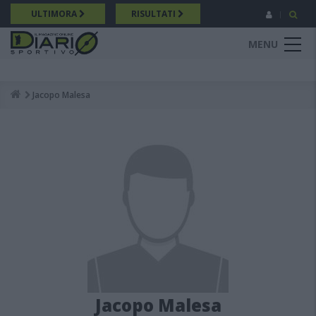
Salta
ULTIMORA
RISULTATI
al
contenuto
MENU
principale
Jacopo Malesa
Breadcrumb
Jacopo Malesa