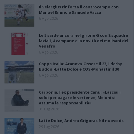
Il Selargius rinforza il centrocampo con
Manuel Rinino e Samuele Vacca
6 Ago 2026
Le 5 sarde ancora nel girone G con 8 squadre
laziali, 4 campane e la novità dei molisani del
Venafro
6 Ago 2026
Coppa Italia: Aranova-Ossese il 23, i derby
Budoni-Latte Dolce e COS-Monastir il 30
6 Ago 2026
Carbonia, l'ex presidente Canu: «Lasciai i
soldi per pagare le vertenze, Meloni si
assuma le responsabilità»
31 Lug 2026
Latte Dolce, Andrea Grigoras è il nuovo ds
29 Lug 2026