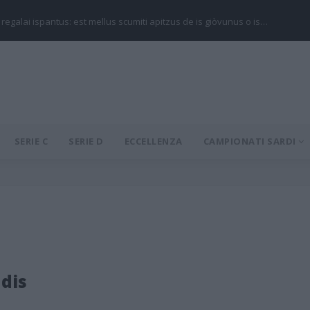
 regalai ispantus: est mellus scumiti apitzus de is giòvunus o is…
SERIE C
SERIE D
ECCELLENZA
CAMPIONATI SARDI
dis