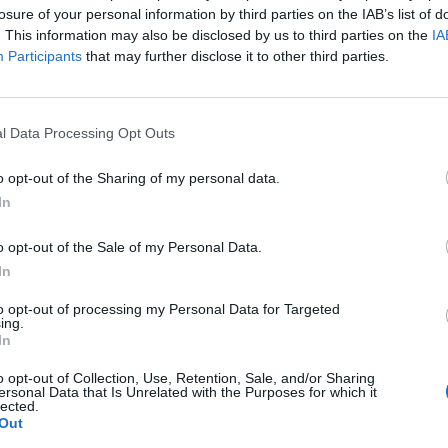
losure of your personal information by third parties on the IAB’s list of
L'Atletico Cagliari di Saba prende
. This information may also be disclosed by us to third parties on the
IA
Sanna, Simoni e mantiene lo zoccolo
Participants
that may further disclose it to other third parties.
duro
4 Ago 2026
l Data Processing Opt Outs
La matricola Macomer prende il
portiere Fadda, altro colpo Coghinas
a
con Samuele Pinna
o opt-out of the Sharing of my personal data.
2 Ago 2026
In
Il Sant'Elena si riprende il difensore
o opt-out of the Sale of my Personal Data.
n
Mancusi
In
28 Lug 2026
to opt-out of processing my Personal Data for Targeted
ing.
In
o opt-out of Collection, Use, Retention, Sale, and/or Sharing
ersonal Data that Is Unrelated with the Purposes for which it
lected.
Out