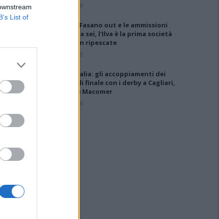
6 Ago 2026
 downstream
B’s List of
Anche il Fasano out e le ammissioni
salgono a sei, l'Ilva è la prima società
tra le non ripescate
5 Ago 2026
Coppa Italia: gli accoppiamenti dei
16esimi di finale con i derby a Cagliari,
Sassari e Macomer
5 Ago 2026