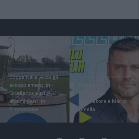
Coppa Italia: ecco gli
accoppiamenti in
Olbia, ecco
Eccellenza e gli
l'ufficialità:
abbinamenti in
l'allenatore è Marco
Promozione
Amelia