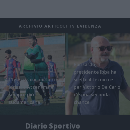
ARCHIVIO ARTICOLI IN EVIDENZA
Barisardo, il
presidente Ibba ha
L'Iglesias coi portieri
scelto il tecnico e
Idrissi e Atzeni ma è
per Vittorio De Carlo
sempre più
c'è una seconda
sudamericana
chance
Diario Sportivo