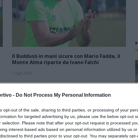
P
Il Buddusò in mani sicure con Mario Fadda, il
Monte Alma riparte da Ivano Falchi
5 Ago 2026
1
Con l'apertura dei tesseramenti dei calciatori a partire dall'1
luglio, inizia ufficialmente la stagione 2026-27 e per le
rtivo -
Do Not Process My Personal Information
e
squadre di Promozione girone B arrivano anche le chiusure
delle trattative…
to opt-out of the sale, sharing to third parties, or processing of your per
formation for targeted advertising by us, please use the below opt-out s
Colpo dell'Uta con Pisano e arriva
,
anche Serra, tripletta Cus Cagliari
r selection. Please note that after your opt-out request is processed y
con Piroddi, Angiargia e Nenna
eing interest-based ads based on personal information utilized by us or
disclosed to third parties prior to your opt-out. You may separately opt-
5 Ago 2026