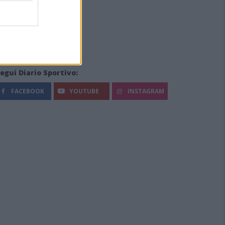
egui Diario Sportivo:
FACEBOOK
YOUTUBE
INSTAGRAM