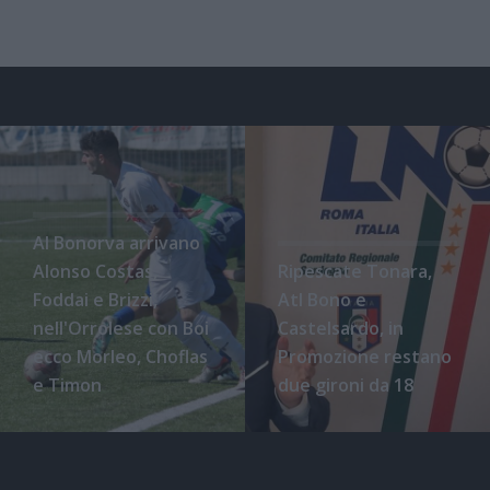
Al Bonorva arrivano
Alonso Costas,
Ripescate Tonara,
Foddai e Brizzi,
Atl Bono e
nell'Orrolese con Boi
Castelsardo, in
ecco Morleo, Choflas
Promozione restano
e Timon
due gironi da 18