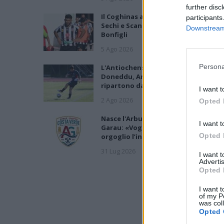
further disc
Il Coghinas ancora più forte con
participants
Sechi e Scanu, al Macomer arriva
Downstream 
Bonfigli
5 Ago 2026
Persona
L'Antiochense prende Caddeo e
Doneddu, Arborea e Tharros
ripartono dai tecnici Firinu e Frongi
I want t
2 Ago 2026
Opted 
Nasce l'Arbus Guspini Costa Verde,
I want t
Garau: «Vogliamo rappresentare co
Opted 
orgoglio l’intero territorio»
31 Lug 2026
I want 
Advertis
Opted 
I want t
of my P
was col
Opted 