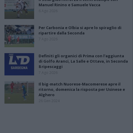
Manuel Rinino e Samuele Vacca
6 Ago 2026
Per Carbonia e Olbia si apre lo spiraglio di
ripartire dalla Seconda
7 Ago 2026
Definiti gli organici di Prima con l'aggiunta
di Golfo Aranci, La Salle e Ottava, in Seconda
8 ripescaggi
7 Ago 2026
Il big-match Nuorese-Macomerese apre il
ritorno, domenica la risposta per Usinese e
Alghero
26 Gen 2024