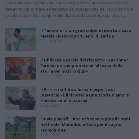
Neopromossa in Prima ma con la voglia di scalare ancora un'altra
categoria per tornare ad essere una protagonista del calcio sardo. Il
Tavolara ha vinto il campionato di Seconda battendo sul filo di…
Il Tertenia fa un gran colpo e riporta a casa
Mattia Floris dopo 15 anni di serie D
22 Lug 2026
Il Ghilarza a caccia del riscatto: «La Prima?
Faremo un campionato all’altezza della
storia del nostro club»
22 Giu 2026
Il Pirri si riaffida alle mani esperte di
Busanca: «Ė il ritorno a una storia d’amore
rimasta solo in pausa»
2 Giu 2026
Finale playoff: l'Antiochense regola il Fonni
nel finale, Madeddu e Cosa per il sogno
Promozione
1 Giu 2026