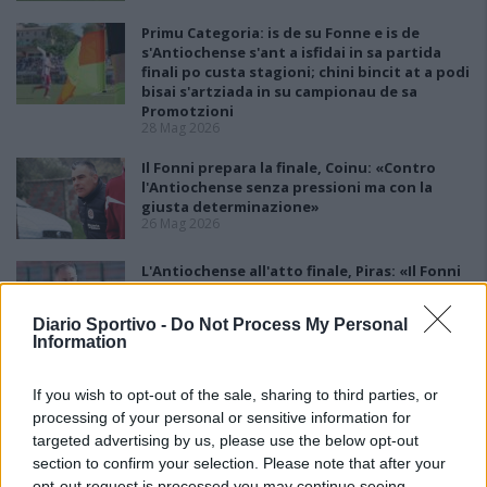
Primu Categoria: is de su Fonne e is de
s'Antiochense s'ant a isfidai in sa partida
finali po custa stagioni; chini bincit at a podi
bisai s'artziada in su campionau de sa
Promotzioni
28 Mag 2026
Il Fonni prepara la finale, Coinu: «Contro
l'Antiochense senza pressioni ma con la
giusta determinazione»
26 Mag 2026
L'Antiochense all'atto finale, Piras: «Il Fonni
è forte, batterlo sarebbe l'ennesima impresa
dei miei ragazzi»
Diario Sportivo -
Do Not Process My Personal
26 Mag 2026
Information
Playout: Sestu, Santa Giusta, Silanus e
Malaspina salve, Bariese, Barumini, Siniscola
If you wish to opt-out of the sale, sharing to third parties, or
e Sennori in Seconda
processing of your personal or sensitive information for
25 Mag 2026
targeted advertising by us, please use the below opt-out
section to confirm your selection. Please note that after your
opt-out request is processed you may continue seeing