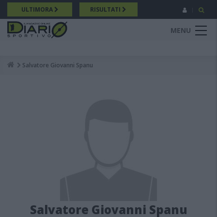
Salta
ULTIMORA
RISULTATI
al
contenuto
MENU
principale
Salvatore Giovanni Spanu
Breadcrumb
Salvatore Giovanni Spanu