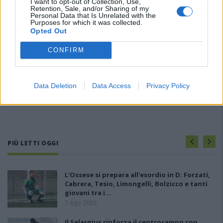
I want to opt-out of Collection, Use,
Retention, Sale, and/or Sharing of my
Personal Data that Is Unrelated with the
Purposes for which it was collected.
Opted Out
CONFIRM
Data Deletion
Data Access
Privacy Policy
PIÙ LETTI OGGI
L'Ossese si prepara all'esordio in D: Forzati,
Cabrera, Tesio, Limongelli, Bolzicco e tanti
giovani tra i…
7 Ago 2026
Il Selargius rinforza il centrocampo con