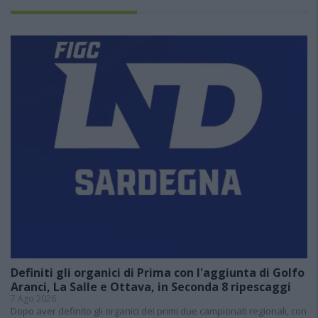
Definiti gli organici di Prima con l'aggiunta di Golfo
Aranci, La Salle e Ottava, in Seconda 8 ripescaggi
7 Ago 2026
Dopo aver definito gli organici dei primi due campionati regionali, con