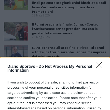
finali po custa stagioni; chini bincit at a podi
bisai s'artziada in su campionau de sa
Promotzioni
28 Mag 2026
Il Fonni prepara la finale, Coinu: «Contro
l'Antiochense senza pressioni ma con la
giusta determinazione»
26 Mag 2026
L'Antiochense all'atto finale, Piras: «Il Fonni
è forte, batterlo sarebbe l'ennesima impresa
dei miei ragazzi»
26 Mag 2026
Diario Sportivo -
Do Not Process My Personal
Information
Playout: Sestu, Santa Giusta, Silanus e
Malaspina salve, Bariese, Barumini, Siniscola
e Sennori in Seconda
If you wish to opt-out of the sale, sharing to third parties, or
25 Mag 2026
processing of your personal or sensitive information for
targeted advertising by us, please use the below opt-out
section to confirm your selection. Please note that after your
opt-out request is processed you may continue seeing
interest-based ads based on personal information utilized by