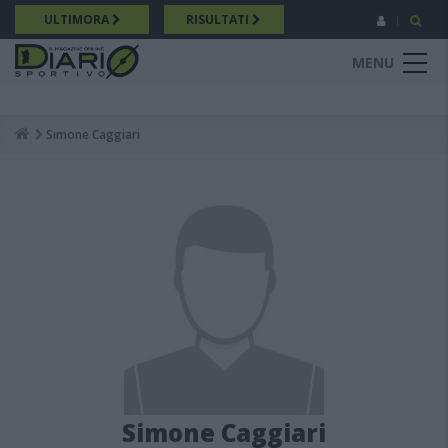
Salta
ULTIMORA
RISULTATI
al
contenuto
MENU
principale
Simone Caggiari
Breadcrumb
Simone Caggiari