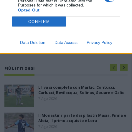
Personal Data that Is Unrelated with the
Purposes for which it was collected.
Opted Out
CONFIRM
Data Deletion
Data Access
Privacy Policy
PIÙ LETTI OGGI
L'Ilva si completa con Markic, Contucci,
Carlucci, Bevilacqua, Solinas, Souare e Galic
7 Ago 2026
Il Monastir riparte dai pilastri Masia, Pinna e
Aloia, il primo acquisto è Loru
7 Ago 2026