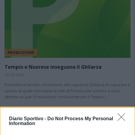
PROMOZIONE
Tempio e Nuorese inseguono il Ghilarza
28 Ott 2009
Porcedda e Ferraro consentono alla capolista Ghilarza di superare il
Lauras al quale non basta la rete di Pirastru per portare a casa
almeno un pari. Prestazione convincente per il Tempio (…
Diario Sportivo -
Do Not Process My Personal
Information