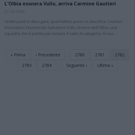
L'Olbia esonera Vullo, arriva Carmine Gautieri
27 Ott 2009
Undici punti in dieci gare, quart’ultimo posto in classifica. I numeri
inchiodano l’esonerato Salvatore Vullo, tecnico dell'Olbia, una
squadra che è partita per tentare il salto di categoria. Al suo…
Prima
« Prima
Pagina
‹ Precedente
…
Page
2780
Page
2781
Pagina
2782
Paginazione
pagina
precedente
attuale
Page
2783
Page
2784
…
Pagina
Seguente ›
Ultima
Ultima »
successiva
pagina