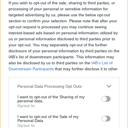
If you wish to opt-out of the sale, sharing to third parties, or
processing of your personal or sensitive information for
targeted advertising by us, please use the below opt-out
section to confirm your selection. Please note that after your
opt-out request is processed you may continue seeing
interest-based ads based on personal information utilized by
us or personal information disclosed to third parties prior to
your opt-out. You may separately opt-out of the further
disclosure of your personal information by third parties on the
IAB’s list of downstream participants. This information may
also be disclosed by us to third parties on the
IAB’s List of
PRIMA CATEGORIA
Downstream Participants
that may further disclose it to other
third parties.
VILLAPUTZU E PERDAS INSEGUONO A UN PUNTO
Seramanna e Capoterra guardano tutti dall'alto
Personal Data Processing Opt Outs
28 Ott 2009
I want to opt-out of the Sharing of my
Prosegue il duello a distanza tra le capolista Capoterra e
personal data.
Opted In
Serramanna. Gli uomini di mister Pierpaolo Piras hanno la meglio sul
Villasor di Atzeri, grazie ai gol tutti nel primo tempo di Uras (2'),…
I want to opt-out of the Sale of my
Personal Data.
Opted In