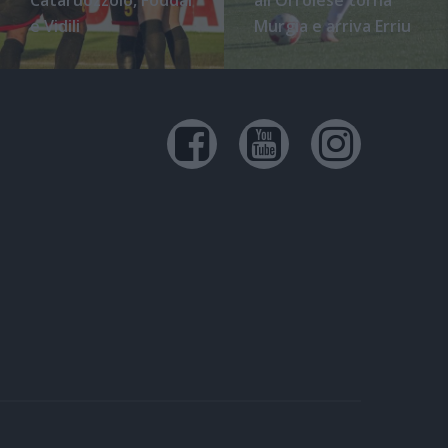
e Vidili
Murgia e arriva Erriu