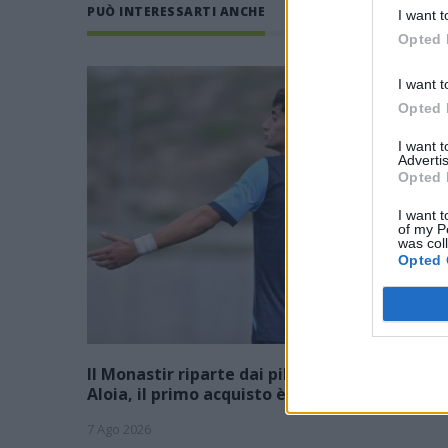
PUÒ INTERESSARTI ANCHE
I want t
Opted 
I want t
Opted 
I want 
Advertis
Opted 
I want t
of my P
was col
Opted 
Il Monastir riparte dai pilastri Masia, Pinna e
Aloia, il primo acquisto è Loru
7 Ago 2026