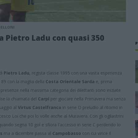
BELLONI
ta Pietro Ladu con quasi 350
P
di
Pietro Ladu
, regista classe 1995 con una vasta esperienza
i 89 con la maglia della
Costa Orientale Sarda
e, prima
 presenze nella massima categoria dei dilettanti sono iniziate
se la chiamata del
Carpi
per giocare nella Primavera ma senza
ssaggio al
Virtus Castelfranco
in serie D preludio al ritorno in
cesco Loi che poi lo volle anche al Muravera. Con gli ogliastrini
uando segna 10 gol e sfiora l'accesso in serie C perdendo lo
es
ma a dicembre passa al
Campobasso
con cui vince il