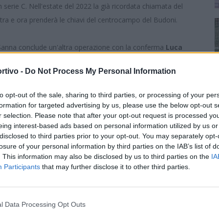
 serie C. Nell'estate del 2022 la già ricordata chiamata del
tra e ora prenderà le chiavi del centrocampo del Budoni.
ni Sanna conclude un'altra operazione con la conferma
Luca
giocare esterno o trequartista potendo far valere tecnica,
rtivo -
Do Not Process My Personal Information
nche 20 presenze in serie C spalmate in un campionato e mezzo
l 2024. Quella di Belloni è la quarta conferma dopo quelle del
to opt-out of the sale, sharing to third parties, or processing of your per
o
Pedro Ferrari
e dell'attaccante bosniaco-croato
Stipe Tokic
.
formation for targeted advertising by us, please use the below opt-out s
r selection. Please note that after your opt-out request is processed y
eing interest-based ads based on personal information utilized by us or
disclosed to third parties prior to your opt-out. You may separately opt-
losure of your personal information by third parties on the IAB’s list of
. This information may also be disclosed by us to third parties on the
IA
Participants
that may further disclose it to other third parties.
l Data Processing Opt Outs