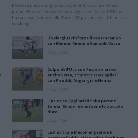
L'Ossese piazza un gran colpo per rinforzare la difesa e
prende Riccardo Idda, difensore algherese classe 1988 che
ha concluso il triennio alla Torres (59 presenze) e, di fatto, la
sua lunga…
Il Selargius rinforza il centrocampo
con Manuel Rinino e Samuele Vacca
6 Ago 2026
Colpo dell'Uta con Pisano e arriva
o
anche Serra, tripletta Cus Cagliari
con Piroddi, Angiargia e Nenna
5 Ago 2026
L'Atletico Cagliari di Saba prende
Sanna, Simoni e mantiene lo zoccolo
duro
4 Ago 2026
La matricola Macomer prende il
portiere Fadda, altro colpo Coghinas