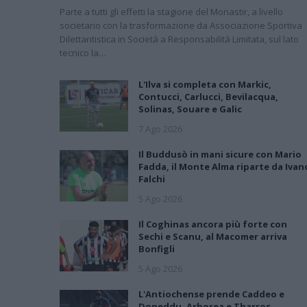
Parte a tutti gli effetti la stagione del Monastir, a livello
societario con la trasformazione da Associazione Sportiva
Dilettantistica in Società a Responsabilità Limitata, sul lato
tecnico la…
L'Ilva si completa con Markic,
Contucci, Carlucci, Bevilacqua,
Solinas, Souare e Galic
7 Ago 2026
Il Buddusò in mani sicure con Mario
Fadda, il Monte Alma riparte da Ivan
Falchi
5 Ago 2026
Il Coghinas ancora più forte con
Sechi e Scanu, al Macomer arriva
Bonfigli
5 Ago 2026
L'Antiochense prende Caddeo e
Doneddu, Arborea e Tharros