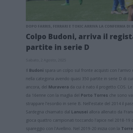
DOPO FARRIS, FERRARI E TOKIC ARRIVA LA CONFERMA DI 
Colpo Budoni, arriva il regis
partite in serie D
Sabato, 2 Agosto, 2025
Il
Budoni
spara un colpo sul fronte acquisti con l'arrivo 
nella categoria avendo quasi 350 partite in serie D di cu
ancora, del
Muravera
da cui è nato il progetto COS. Le
da 16enne con la maglia del
Porto Torres
che sono val
strappare l'esordio in serie B. Nell'estate del 2014 il pa
Sardegna chiamato dal
Lanusei
allora allenato da Fran
gioca quattro campionati toccando l'apice nel 2018-19 q
spareggio con l'Avellino. Nel 2019-20 inizia con la
Torr