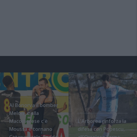
Al Bonorva il bomber
Meloni, nella
Macomerese c'è
L'Arborea rinforza la
Moussa e tornano
difesa con Popescu,
Cataruozzolo, Foddai
all'Orrolese torna