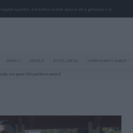
 regalai ispantus: est mellus scumiti apitzus de is giòvunus o is…
SERIE C
SERIE D
ECCELLENZA
CAMPIONATI SARDI
 Ladu con quasi 350 partite in serie D