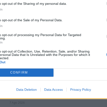
o opt-out of the Sharing of my personal data.
In
o opt-out of the Sale of my Personal Data.
In
S
to opt-out of processing my Personal Data for Targeted
ing.
In
o opt-out of Collection, Use, Retention, Sale, and/or Sharing
ersonal Data that Is Unrelated with the Purposes for which it
lected.
Out
CONFIRM
Gran colpo dell'Ossese, per la difesa c'è l'ex
Data Deletion
Data Access
Privacy Policy
Torres Riccardo Idda
7 Ago 2026