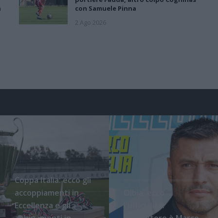
a
con Samuele Pinna
2 Ago 2026
Coppa Italia: ecco gli
accoppiamenti in
Olbia, ecco
Eccellenza e gli
l'ufficialità:
abbinamenti in
l'allenatore è Marco