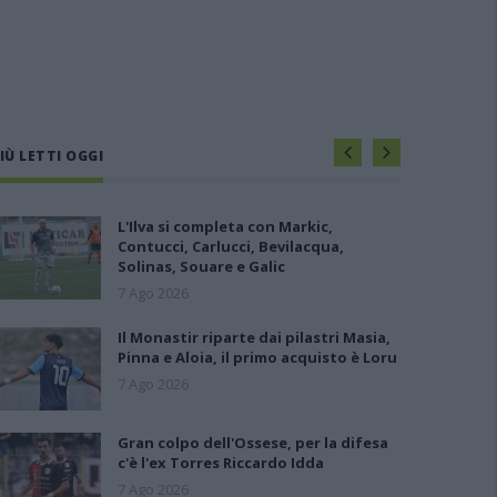
IÙ LETTI OGGI
L'Ilva si completa con Markic,
Contucci, Carlucci, Bevilacqua,
Solinas, Souare e Galic
7 Ago 2026
Il Monastir riparte dai pilastri Masia,
Pinna e Aloia, il primo acquisto è Loru
7 Ago 2026
Gran colpo dell'Ossese, per la difesa
c'è l'ex Torres Riccardo Idda
7 Ago 2026