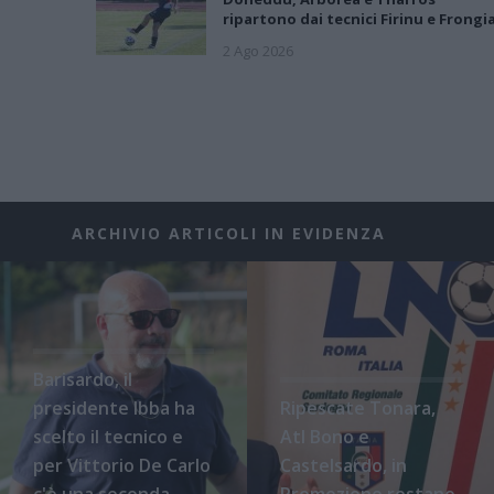
ripartono dai tecnici Firinu e Frongi
2 Ago 2026
ARCHIVIO ARTICOLI IN EVIDENZA
Barisardo, il
presidente Ibba ha
Ripescate Tonara,
scelto il tecnico e
Atl Bono e
per Vittorio De Carlo
Castelsardo, in
c'è una seconda
Promozione restano