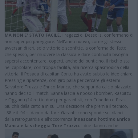
MA NON E' STATO FACILE.
I ragazzi di Dessolis, confermano di
non saper più pareggiare. Nell'anno nuovo, come gli stessi
avversari di ieri, solo vittorie e sconfitte, a conferma del fatto
che spesso, per muovere la classica e dare continuità bisogna
sapersi accontentare, coperti, anche del punticino. Il rischio sta
nel capitolare, con troppa facilità, alla ricerca spasmodica della
vittoria. Il Posada di capitan Contu ha avuto subito le idee chiare.
Pressing e ripartenze, con giro palla per cercare gli esterni
Salvatore Truzzu e Enrico Manca, che seppur da calcio piazzato,
hanno deciso il match. Sanna lascia a riposo i bomber, Raspitzu
e Oggianu (14 reti in due) per garantisti, con Cubeddu e Piras,
più chili dalla cintola in su. Una decisione che premia il tecnico,
l'88 e il '94 si danno da fare. Garantiscono sponde sui rilanci
dalla retroguardia e all'occorrenza
innescano l'ottimo Enrico
Manca e la scheggia Tore Truzzu.
I due danno anche