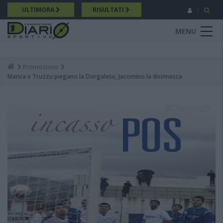
Salta
ULTIMORA
RISULTATI
al
contenuto
MENU
principale
Promozione
Breadcrumb
Manca e Truzzu piegano la Dorgalese, Jacomino la disinnesca