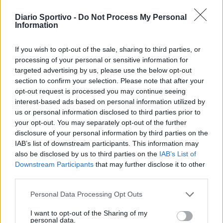
Diario Sportivo -
Do Not Process My Personal
Information
If you wish to opt-out of the sale, sharing to third parties, or
processing of your personal or sensitive information for
targeted advertising by us, please use the below opt-out
section to confirm your selection. Please note that after your
opt-out request is processed you may continue seeing
interest-based ads based on personal information utilized by
us or personal information disclosed to third parties prior to
your opt-out. You may separately opt-out of the further
disclosure of your personal information by third parties on the
IAB’s list of downstream participants. This information may
also be disclosed by us to third parties on the
IAB’s List of
Downstream Participants
that may further disclose it to other
Il Selargius rinforza il centrocampo con Manuel
third parties.
Rinino e Samuele Vacca
6 Ago 2026
Con l'apertura dei tesseramenti dei calciatori a partire dall'1 luglio,
Personal Data Processing Opt Outs
inizia ufficialmente la stagione 2026-27 e per le squadre di
Promozione girone A arrivano anche le chiusure delle trattative…
I want to opt-out of the Sharing of my
personal data.