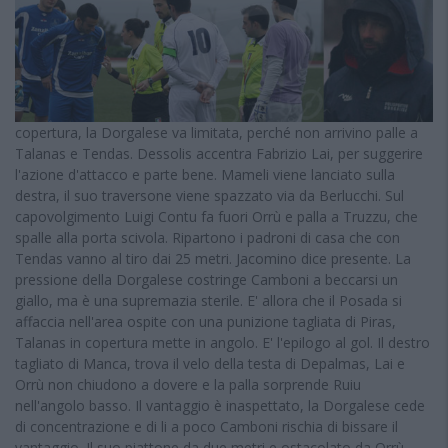
copertura, la Dorgalese va limitata, perché non arrivino palle a
Talanas e Tendas. Dessolis accentra Fabrizio Lai, per suggerire
l'azione d'attacco e parte bene. Mameli viene lanciato sulla
destra, il suo traversone viene spazzato via da Berlucchi. Sul
capovolgimento Luigi Contu fa fuori Orrù e palla a Truzzu, che
spalle alla porta scivola. Ripartono i padroni di casa che con
Tendas vanno al tiro dai 25 metri. Jacomino dice presente. La
pressione della Dorgalese costringe Camboni a beccarsi un
giallo, ma è una supremazia sterile. E' allora che il Posada si
affaccia nell'area ospite con una punizione tagliata di Piras,
Talanas in copertura mette in angolo. E' l'epilogo al gol. Il destro
tagliato di Manca, trova il velo della testa di Depalmas, Lai e
Orrù non chiudono a dovere e la palla sorprende Ruiu
nell'angolo basso. Il vantaggio è inaspettato, la Dorgalese cede
di concentrazione e di li a poco Camboni rischia di bissare il
vantaggio. Il suo piattone da due metri e ostacolato da Orrù.