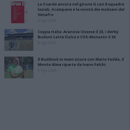
Le 5 sarde ancora nel girone G con 8 squadre
laziali, 4 campane e la novità dei molisani del
Venafro
6 Ago 2026
Coppa Italia: Aranova-Ossese il 23, i derby
Budoni-Latte Dolce e COS-Monastir il 30
6 Ago 2026
Il Buddusò in mani sicure con Mario Fadda, il
Monte Alma riparte da Ivano Falchi
5 Ago 2026