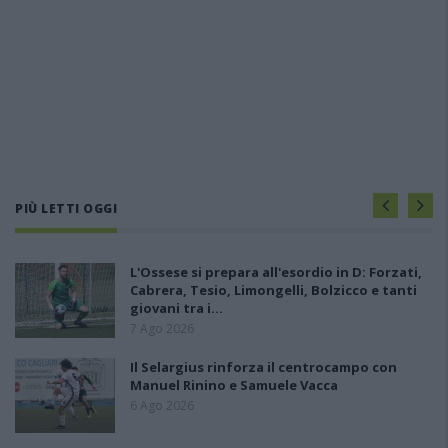
PIÙ LETTI OGGI
L'Ossese si prepara all'esordio in D: Forzati,
Cabrera, Tesio, Limongelli, Bolzicco e tanti
giovani tra i…
7 Ago 2026
Il Selargius rinforza il centrocampo con
Manuel Rinino e Samuele Vacca
6 Ago 2026