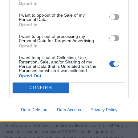
Opted In
I want to opt-out of the Sale of my
Personal Data.
Opted In
I want to opt-out of processing my
Personal Data for Targeted Advertising.
Opted In
I want to opt-out of Collection, Use,
Retention, Sale, and/or Sharing of my
Personal Data that Is Unrelated with the
Purposes for which it was collected.
Opted Out
CONFIRM
Il Buddusò in mani sicure con Mario Fadda, il Monte
Data Deletion
Data Access
Privacy Policy
Alma riparte da Ivano Falchi
5 Ago 2026
Con l'apertura dei tesseramenti dei calciatori a partire dall'1 luglio,
inizia ufficialmente la stagione 2026-27 e per le squadre di
Promozione girone B arrivano anche le chiusure delle trattative…