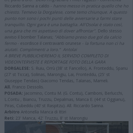
Riccardo Sanna a caldo -
hanno messo in pratica quello che ho
chiesto. Temevo la Dorgalese, come temo chiunque. A questo
punto non sono i pochi punti delle avversarie a farmi stare
tranquillo. Ogni gara è una battaglia. All'Osolai è stato così,
una gara che mi aspettavo di dover affrontar".
Dello stesso
avviso il bomber Talanas;
"Abbiamo preso due gol da calcio
fermo
- esordisce il centravanti orunese -
la fortuna non ci ha
aiutati. Complimenti a loro."
Antolai
A BREVE PUBBLICHEREMO IL SERVIZIO COMPLETO DI
VIDEOINTERVISTE E REPORTAGE FOTO DELLA GARA
DORGALESE:
S. Ruiu, Orrù (38' st Fancello), A. Fronteddu, Spanu
(27' st Ticca), Solinas, Marongiu, Lai, Fronteddu, (25' st
Giuseppe Tendas) Giacomo Tendas, Talanas, Mameli.
All.
Franco Dessolis.
POSADA:
Jacomino, Contu M. (G. Contu), Camboni, Berlucchi,
L.Contu , Biancu, Truzzu, Depalmas, Manca E. (44’ st Oggianu),
Piras, Cubeddu (40’ st Raspitzu). All. Riccardo Sanna.
Arbitro
Antonella Manca di Ittiri
Reti:
23' Manca, 42' Truzzu, 8' st Marongiu