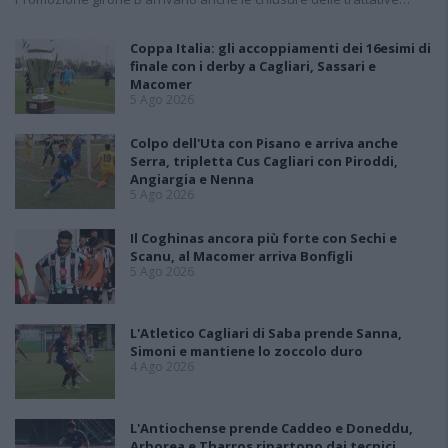
Coppa Italia: gli accoppiamenti dei 16esimi di
finale con i derby a Cagliari, Sassari e
Macomer
5 Ago 2026
Colpo dell'Uta con Pisano e arriva anche
Serra, tripletta Cus Cagliari con Piroddi,
Angiargia e Nenna
5 Ago 2026
Il Coghinas ancora più forte con Sechi e
Scanu, al Macomer arriva Bonfigli
5 Ago 2026
L'Atletico Cagliari di Saba prende Sanna,
Simoni e mantiene lo zoccolo duro
4 Ago 2026
L'Antiochense prende Caddeo e Doneddu,
Arborea e Tharros ripartono dai tecnici