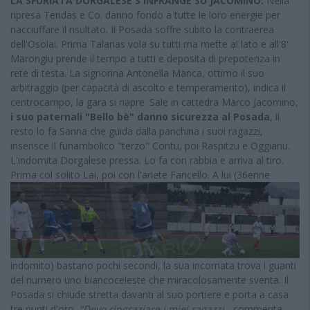
LA SFURIATA DORGALESE S'INFRANGE SU JACOMINO.
Nella
ripresa Tendas e Co. danno fondo a tutte le loro energie per
riacciuffare il risultato. Il Posada soffre subito la contraerea
dell'Osolai. Prima Talanas vola su tutti ma mette al lato e all'8'
Marongiu prende il tempo a tutti e deposita di prepotenza in
rete di testa. La signorina Antonella Manca, ottimo il suo
arbitraggio (per capacità di ascolto e temperamento), indica il
centrocampo, la gara si riapre. Sale in cattedra Marco Jacomino,
i suo paternali "Bello bè" danno sicurezza al Posada
, il
resto lo fa Sanna che guida dalla panchina i suoi ragazzi,
inserisce il funambolico "terzo" Contu, poi Raspitzu e Oggianu.
L'indomita Dorgalese pressa. Lo fa con rabbia e arriva al tiro.
Prima col solito Lai, poi con l'ariete Fancello.
A lui (36enne
indomito) bastano pochi secondi, la sua incornata trova i guanti
del numero uno biancoceleste che miracolosamente sventa. Il
Posada si chiude stretta davanti al suo portiere e porta a casa
tre punti d'oro.
"Devo ringraziare i miei ragazzi
- commenta