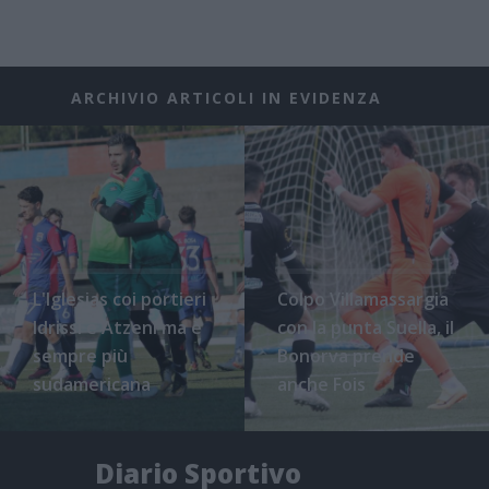
ARCHIVIO ARTICOLI IN EVIDENZA
L'Iglesias coi portieri
Colpo Villamassargia
Idrissi e Atzeni ma è
con la punta Suella, il
sempre più
Bonorva prende
sudamericana
anche Fois
Diario Sportivo