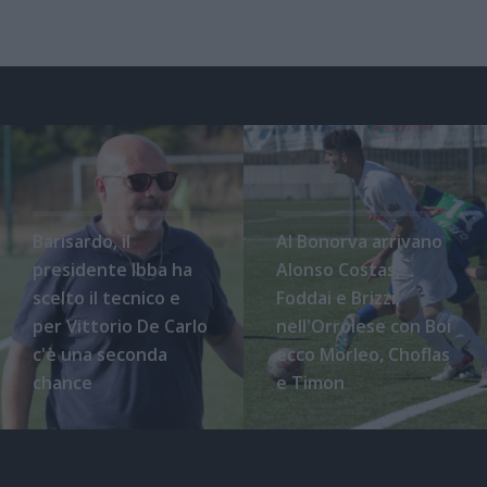
Barisardo, il
Al Bonorva arrivano
presidente Ibba ha
Alonso Costas,
scelto il tecnico e
Foddai e Brizzi,
per Vittorio De Carlo
nell'Orrolese con Boi
c'è una seconda
ecco Morleo, Choflas
chance
e Timon