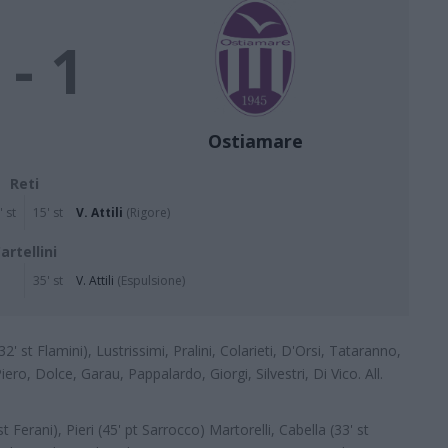
 - 1
Ostiamare
Reti
' st
15' st
V. Attili
(Rigore)
artellini
35' st
V. Attili
(Espulsione)
 st Flamini), Lustrissimi, Pralini, Colarieti, D'Orsi, Tataranno,
iero, Dolce, Garau, Pappalardo, Giorgi, Silvestri, Di Vico. All.
st Ferani), Pieri (45' pt Sarrocco) Martorelli, Cabella (33' st