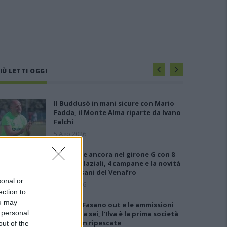
IÙ LETTI OGGI
Il Buddusò in mani sicure con Mario
Fadda, il Monte Alma riparte da Ivano
Falchi
5 Ago 2026
Le 5 sarde ancora nel girone G con 8
squadre laziali, 4 campane e la novità
dei molisani del Venafro
sonal or
6 Ago 2026
ection to
ou may
Anche il Fasano out e le ammissioni
 personal
salgono a sei, l'Ilva è la prima società
tra le non ripescate
out of the