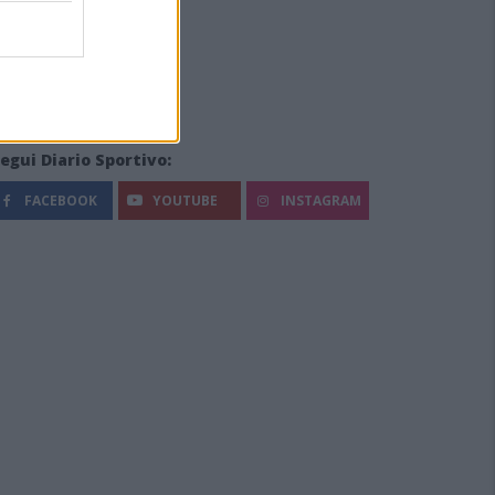
egui Diario Sportivo:
FACEBOOK
YOUTUBE
INSTAGRAM