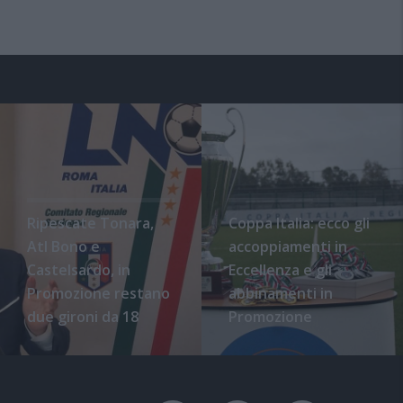
Ripescate Tonara,
Coppa Italia: ecco gli
Atl Bono e
accoppiamenti in
Castelsardo, in
Eccellenza e gli
Promozione restano
abbinamenti in
due gironi da 18
Promozione