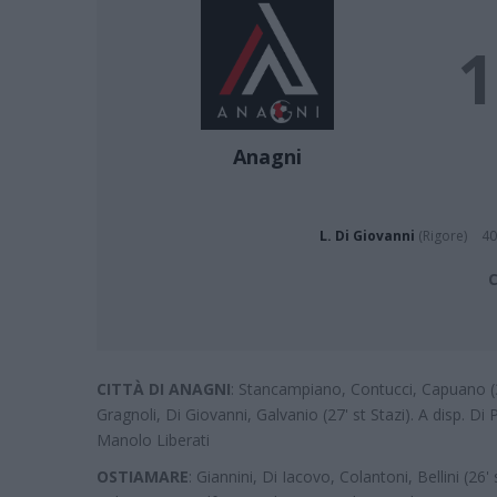
1
Anagni
L. Di Giovanni
(Rigore)
40
C
CITTÀ DI ANAGNI
: Stancampiano, Contucci, Capuano (32'
Gragnoli, Di Giovanni, Galvanio (27' st Stazi). A disp. Di P
Manolo Liberati
OSTIAMARE
: Giannini, Di Iacovo, Colantoni, Bellini (26' 