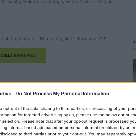
st Chinapah), Attili. A disp. Barrago, Ferani, Scaccia, Pedone,
: Cabella, Martorelli, Flamini. Angoli 7-4. Recupero: 2' + 4'.
P
 DELLA GIORNATA
rtivo -
Do Not Process My Personal Information
to opt-out of the sale, sharing to third parties, or processing of your per
formation for targeted advertising by us, please use the below opt-out s
r selection. Please note that after your opt-out request is processed y
eing interest-based ads based on personal information utilized by us or
disclosed to third parties prior to your opt-out. You may separately opt-