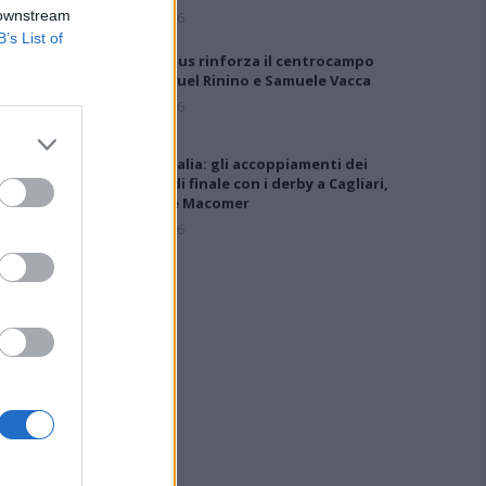
 downstream
5 Ago 2026
B’s List of
Il Selargius rinforza il centrocampo
con Manuel Rinino e Samuele Vacca
6 Ago 2026
Coppa Italia: gli accoppiamenti dei
16esimi di finale con i derby a Cagliari,
Sassari e Macomer
5 Ago 2026