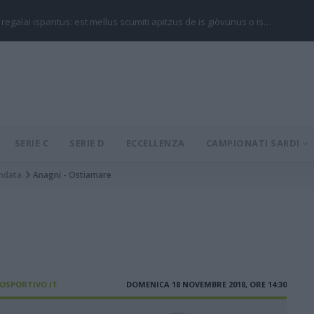
 regalai ispantus: est mellus scumiti apitzus de is giòvunus o is…
SERIE C
SERIE D
ECCELLENZA
CAMPIONATI SARDI
ndata
Anagni - Ostiamare
IOSPORTIVO.IT
DOMENICA 18 NOVEMBRE 2018, ORE 14:30