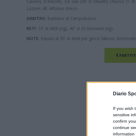
Calveri), D'Astolfo, De Iulis (45' st Olivetti) Chiurco (1' 
Lazzeri. All. Alfonso Greco
ARBITRO
: Barbiero di Campobasso.
RETI
: 15' st Attili (rig), 40' st Di Giovanni (rig).
NOTE
: Espulsi al 35' st Attili per gioco falloso. Ammoniti
PARTITE
Diario Spo
If you wish 
sensitive in
confirm you
continue se
information 