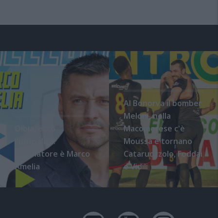
Al Bonorva il bomber
Meloni, nella
Olbia, ecco
Macomerese c'è
l'ufficialità:
Moussa e tornano
l'allenatore è Marco
Cataruozzolo, Foddai
Amelia
e Vidili