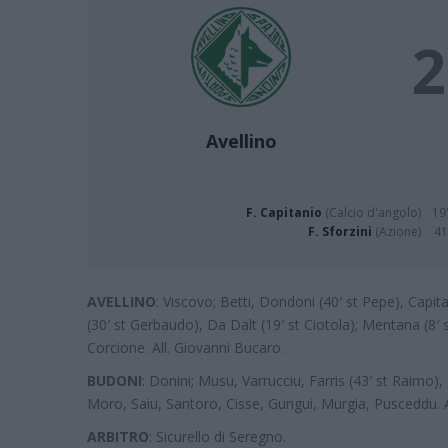
2
Avellino
F. Capitanio
(Calcio d'angolo)
19'
F. Sforzini
(Azione)
41
AVELLINO
: Viscovo; Betti, Dondoni (40′ st Pepe), Capit
(30′ st Gerbaudo), Da Dalt (19′ st Ciotola); Mentana (8′ 
Corcione. All. Giovanni Bucaro.
BUDONI
: Donini; Musu, Varrucciu, Farris (43′ st Raimo), P
Moro, Saiu, Santoro, Cisse, Gungui, Murgia, Pusceddu. A
ARBITRO
: Sicurello di Seregno.