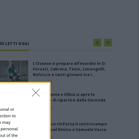
IÙ LETTI OGGI
L'Ossese si prepara all'esordio in D:
Forzati, Cabrera, Tesio, Limongelli,
Bolzicco e tanti giovani tra i…
7 Ago 2026
Per Carbonia e Olbia si apre lo
spiraglio di ripartire dalla Seconda
7 Ago 2026
sonal or
ection to
ou may
Il Selargius rinforza il centrocampo
 personal
con Manuel Rinino e Samuele Vacca
out of the
6 Ago 2026