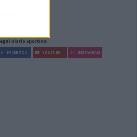
egui Diario Sportivo:
FACEBOOK
YOUTUBE
INSTAGRAM