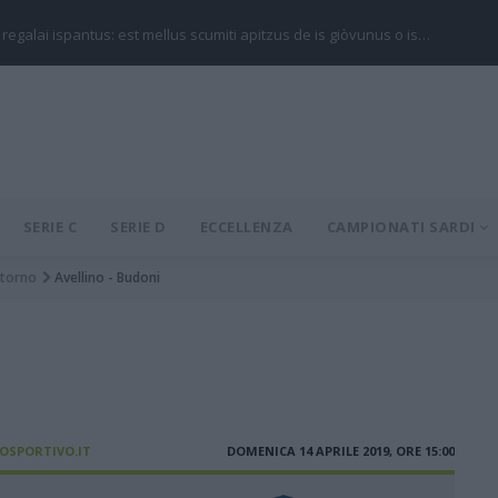
 regalai ispantus: est mellus scumiti apitzus de is giòvunus o is…
SERIE C
SERIE D
ECCELLENZA
CAMPIONATI SARDI
itorno
Avellino - Budoni
IOSPORTIVO.IT
DOMENICA 14 APRILE 2019, ORE 15:00