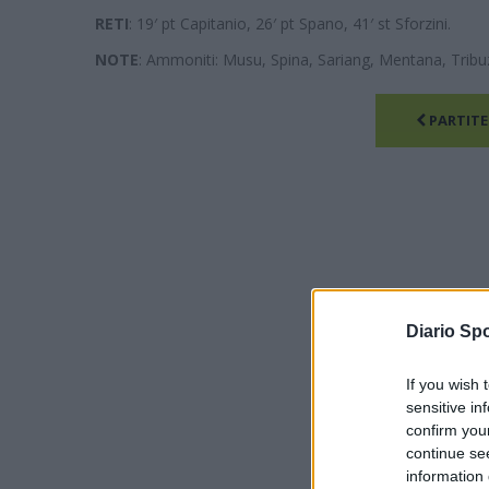
RETI
: 19′ pt Capitanio, 26′ pt Spano, 41′ st Sforzini.
NOTE
: Ammoniti: Musu, Spina, Sariang, Mentana, Tribuzzi
PARTITE
Diario Spo
If you wish 
sensitive in
confirm you
continue se
information 