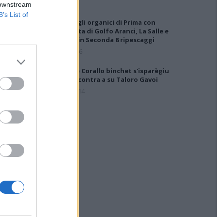
 downstream
B’s List of
Definiti gli organici di Prima con
l'aggiunta di Golfo Aranci, La Salle e
Ottava, in Seconda 8 ripescaggi
7 Ago 2026
Su Porto Corallo binchet s'isparègiu
play-off contra a su Taloro Gavoi
27 Apr 2014