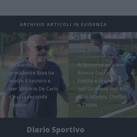
ARCHIVIO ARTICOLI IN EVIDENZA
Barisardo, il
Al Bonorva arrivano
presidente Ibba ha
Alonso Costas,
scelto il tecnico e
Foddai e Brizzi,
per Vittorio De Carlo
nell'Orrolese con Boi
c'è una seconda
ecco Morleo, Choflas
chance
e Timon
Diario Sportivo