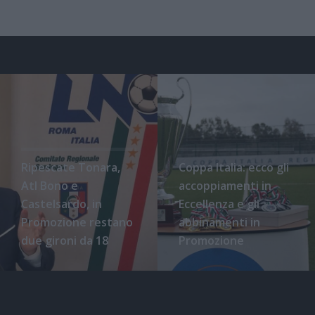
Ripescate Tonara,
Coppa Italia: ecco gli
Atl Bono e
accoppiamenti in
Castelsardo, in
Eccellenza e gli
Promozione restano
abbinamenti in
due gironi da 18
Promozione