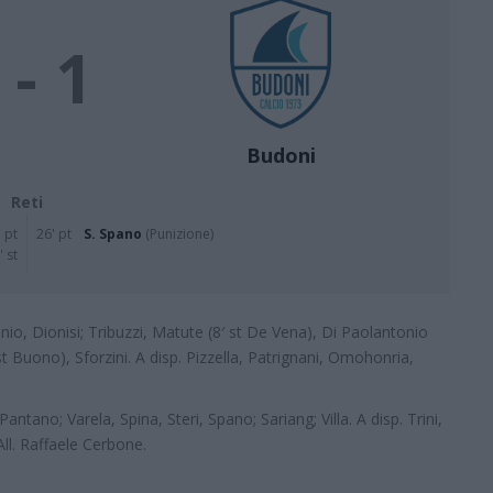
 - 1
Budoni
Reti
 pt
26' pt
S. Spano
(Punizione)
' st
anio, Dionisi; Tribuzzi, Matute (8′ st De Vena), Di Paolantonio
st Buono), Sforzini. A disp. Pizzella, Patrignani, Omohonria,
antano; Varela, Spina, Steri, Spano; Sariang; Villa. A disp. Trini,
ll. Raffaele Cerbone.