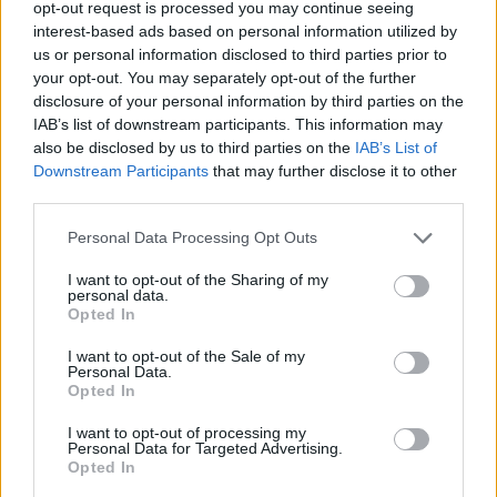
opt-out request is processed you may continue seeing
Il Buddusò in mani sicure con Mario Fadda, il
interest-based ads based on personal information utilized by
Monte Alma riparte da Ivano Falchi
us or personal information disclosed to third parties prior to
5 Ago 2026
your opt-out. You may separately opt-out of the further
disclosure of your personal information by third parties on the
Coppa Italia: gli accoppiamenti degli ottavi
IAB’s list of downstream participants. This information may
di finale con i derby di Gallura, Barbagia e
also be disclosed by us to third parties on the
IAB’s List of
Ogliastra
Downstream Participants
that may further disclose it to other
5 Ago 2026
third parties.
Coppa Italia: gli accoppiamenti dei 16esimi di
Personal Data Processing Opt Outs
finale con i derby a Cagliari, Sassari e
Macomer
I want to opt-out of the Sharing of my
5 Ago 2026
personal data.
Opted In
Colpo dell'Uta con Pisano e arriva anche
Serra, tripletta Cus Cagliari con Piroddi,
I want to opt-out of the Sale of my
Angiargia e Nenna
Personal Data.
Opted In
5 Ago 2026
I want to opt-out of processing my
Personal Data for Targeted Advertising.
Opted In