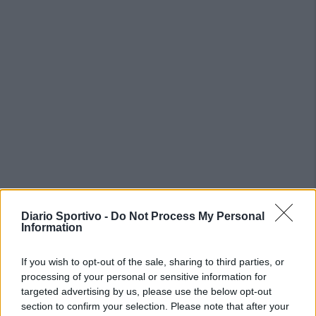
PIÙ LETTI OGGI
Diario Sportivo -
Do Not Process My Personal
Information
Anche il Fasano out e le ammissioni salgono
If you wish to opt-out of the sale, sharing to third parties, or
a sei, l'Ilva è la prima società tra le non
processing of your personal or sensitive information for
ripescate
targeted advertising by us, please use the below opt-out
5 Ago 2026
section to confirm your selection. Please note that after your