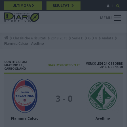
Salta
ULTIMORA
RISULTATI
al
contenuto
MENU
principale
Classifiche e risultati
2018 2019
Serie D
G
8
Andata
Breadcrumb
Flaminia Calcio - Avellino
CONTE CAROSI
MERCOLEDÌ 24 OTTOBRE
DIARIOSPORTIVO.IT
MARTINOZZI,
2018, ORE 15:00
CARBOGNANO
3 - 0
Flaminia Calcio
Avellino