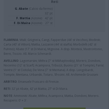
Reti
G. Abate
(Calcio da fermo)
32' pt
F. Mattia
(Azione)
42' pt
F. Di Maira
(Azione)
27' st
FLAMINIA
: Vitali; Gnignera, Cangi, Fapperdue (44' st Vecchio), Modesti;
Carta (40' st Vittori), Mattia, Lazzarini (44' st staffa); Morbidelli (42' st
Putrino); Abate (17' st Di Maira), Mignone. A disp. Montesi, Mastrontonio,
Berni, Tiozzo. All. Marco Schenardi.
AVELLINO
: Lagomarsini; Mithra (7' st Mikhaylovskiy), Morero, Dondoni,
Nocerino (12' st Scarf); Acampora, Tribuzzi, Buono (21' st Tompte), Parisi;
Ventre (1' st Ciotola), De Vena (7' st Mentana). A disp. Longobardi,
Tompte, Mentana, Urbanski, Totaro, Sfrozini. All. Archimede Graziani
ARBITRO
: Emanuele Frascaro di Firenze.
RETI
: 32’ pt Abate, 42’ pt Mattia, 27’ st Di Maira.
NOTE
: Ammoniti: Abate, Mithra, Acampora, Mattia, Dondoni, Morero.
Recupero: 0' + 3'.