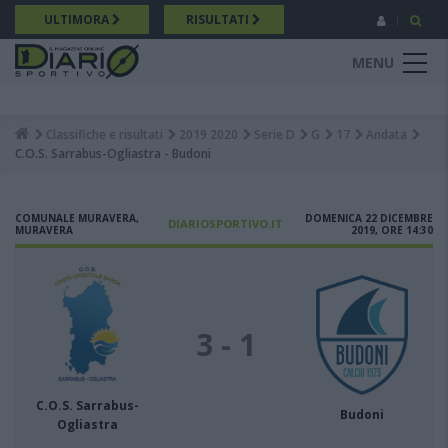
Salta
ULTIMORA
RISULTATI
al
contenuto
MENU
principale
Classifiche e risultati
2019 2020
Serie D
G
17
Andata
Breadcrumb
C.O.S. Sarrabus-Ogliastra - Budoni
COMUNALE MURAVERA,
DOMENICA 22 DICEMBRE
DIARIOSPORTIVO.IT
MURAVERA
2019, ORE 14:30
3 - 1
C.O.S. Sarrabus-
Budoni
Ogliastra