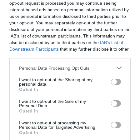
opt-out request is processed you may continue seeing
Il Latte Dolce prende Dumani dalla Torres,
interest-based ads based on personal information utilized by
Mascia, Sorgente, Lopes, Limberti e Cherchi
us or personal information disclosed to third parties prior to
gli altri acquisti
your opt-out. You may separately opt-out of the further
8 Ago 2026
disclosure of your personal information by third parties on the
IAB’s list of downstream participants. This information may
Il Monastir riparte dai pilastri Masia, Pinna e
Aloia, il primo acquisto è Loru
also be disclosed by us to third parties on the
IAB’s List of
7 Ago 2026
Downstream Participants
that may further disclose it to other
third parties.
Latte Dolce, che rivoluzione: addio a 23
Personal Data Processing Opt Outs
giocatori della scorsa stagione
9 Ago 2024
I want to opt-out of the Sharing of my
personal data.
Opted In
L'Ilva si completa con Markic, Contucci,
Carlucci, Bevilacqua, Solinas, Souare e Galic
I want to opt-out of the Sale of my
Personal Data.
7 Ago 2026
Opted In
I want to opt-out of processing my
Personal Data for Targeted Advertising.
Opted In