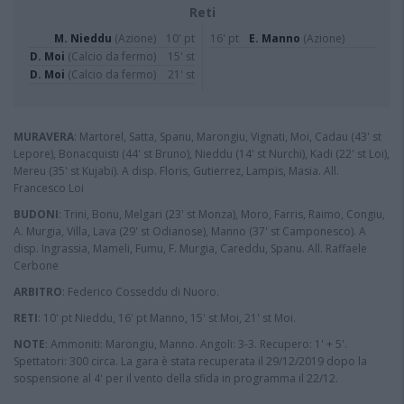
Reti
M. Nieddu
(Azione)
10' pt
16' pt
E. Manno
(Azione)
D. Moi
(Calcio da fermo)
15' st
D. Moi
(Calcio da fermo)
21' st
MURAVERA
: Martorel, Satta, Spanu, Marongiu, Vignati, Moi, Cadau (43' st
Lepore), Bonacquisti (44' st Bruno), Nieddu (14' st Nurchi), Kadi (22' st Loi),
Mereu (35' st Kujabi). A disp. Floris, Gutierrez, Lampis, Masia. All.
Francesco Loi
BUDONI
: Trini, Bonu, Melgari (23' st Monza), Moro, Farris, Raimo, Congiu,
A. Murgia, Villa, Lava (29' st Odianose), Manno (37' st Camponesco). A
disp. Ingrassia, Mameli, Fumu, F. Murgia, Careddu, Spanu. All. Raffaele
Cerbone
ARBITRO
: Federico Cosseddu di Nuoro.
RETI
: 10' pt Nieddu, 16' pt Manno, 15' st Moi, 21' st Moi.
NOTE
: Ammoniti: Marongiu, Manno. Angoli: 3-3. Recupero: 1' + 5'.
Spettatori: 300 circa. La gara è stata recuperata il 29/12/2019 dopo la
sospensione al 4' per il vento della sfida in programma il 22/12.