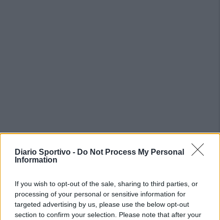
Diario Sportivo -
Do Not Process My Personal
PIÙ LETTI OGGI
Information
Amichevole Ossese: 3-1 al Cagliari Primavera,
If you wish to opt-out of the sale, sharing to third parties, or
doppietta di Tapparello
processing of your personal or sensitive information for
8 Ago 2026
targeted advertising by us, please use the below opt-out
section to confirm your selection. Please note that after your