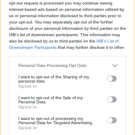
opt-out request is processed you may continue seeing
La COS approda a Barisardo tra conferme,
interest-based ads based on personal information utilized by
nuovi volti e mister Loi a fare da filo
us or personal information disclosed to third parties prior to
conduttore
your opt-out. You may separately opt-out of the further
9 Ago 2026
disclosure of your personal information by third parties on the
Il Monte Alma rinforza l'attacco con Palmas
IAB’s list of downstream participants. This information may
e Bonivardi, nel Macomer l'estro di Di Angelo
also be disclosed by us to third parties on the
IAB’s List of
9 Ago 2026
Downstream Participants
that may further disclose it to other
third parties.
Amichevole Ossese: 3-1 al Cagliari Primavera,
Personal Data Processing Opt Outs
doppietta di Tapparello
8 Ago 2026
I want to opt-out of the Sharing of my
personal data.
Opted In
L'Ilva si completa con Markic, Contucci,
Carlucci, Bevilacqua, Solinas, Souare e Galic
I want to opt-out of the Sale of my
Personal Data.
7 Ago 2026
Opted In
I want to opt-out of processing my
Personal Data for Targeted Advertising.
Opted In