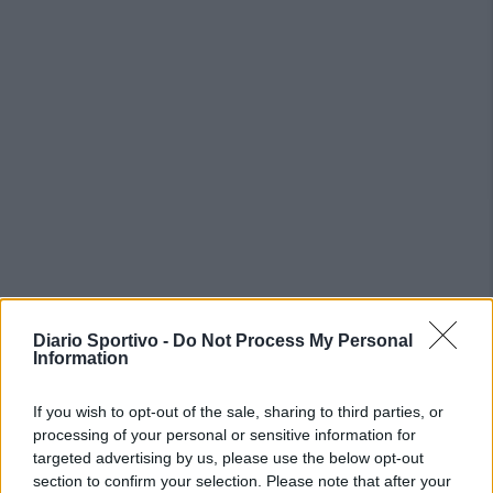
Diario Sportivo -
Do Not Process My Personal
PIÙ LETTI OGGI
Information
L'Accademia Sulcitana prende il mediano
If you wish to opt-out of the sale, sharing to third parties, or
Puddu, allo Jerzu l'attaccante Bebo Atzori
processing of your personal or sensitive information for
10 Ago 2026
targeted advertising by us, please use the below opt-out
section to confirm your selection. Please note that after your