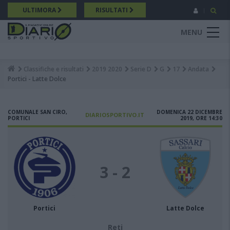
Salta
ULTIMORA
RISULTATI
al
contenuto
MENU
principale
Classifiche e risultati
2019 2020
Serie D
G
17
Andata
Breadcrumb
Portici - Latte Dolce
COMUNALE SAN CIRO,
DOMENICA 22 DICEMBRE
DIARIOSPORTIVO.IT
PORTICI
2019, ORE 14:30
3 - 2
Portici
Latte Dolce
Reti