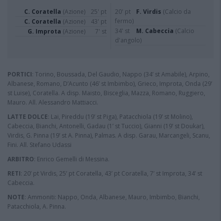
C. Coratella
(Azione)
25' pt
20' pt
F. Virdis
(Calcio da
fermo)
C. Coratella
(Azione)
43' pt
34' st
M. Cabeccia
(Calcio
G. Improta
(Azione)
7' st
d'angolo)
PORTICI
: Torino, Boussada, Del Gaudio, Nappo (34’ st Amabile), Arpino,
Albanese, Romano, D’Acunto (46’ st Imbimbo), Grieco, Improta, Onda (29’
st Luise), Coratella. A disp. Maisto, Bisceglia, Mazza, Romano, Ruggiero,
Mauro. All. Alessandro Mattiacci.
LATTE DOLCE
: Lai, Pireddu (19’ st Piga), Patacchiola (19’ st Molino),
Cabeccia, Bianchi, Antonelli, Gadau (1’ st Tuccio), Gianni (19’ st Doukar),
Virdis, G. Pinna (19’ st A. Pinna), Palmas. A disp. Garau, Marcangeli, Scanu,
Fini. All. Stefano Udassi
ARBITRO
: Enrico Gemelli di Messina.
RETI
: 20’ pt Virdis, 25’ pt Coratella, 43’ pt Coratella, 7’ st Improta, 34’ st
Cabeccia.
NOTE
: Ammoniti: Nappo, Onda, Albanese, Mauro, Imbimbo, Bianchi,
Patacchiola, A. Pinna.