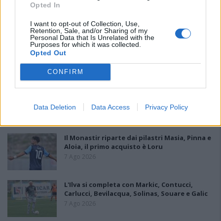
Opted In
doppietta di Tapparello
8 Ago 2026
I want to opt-out of Collection, Use,
Retention, Sale, and/or Sharing of my
Personal Data that Is Unrelated with the
Il Latte Dolce prende Dumani dalla Torres,
Purposes for which it was collected.
Mascia, Sorgente, Lopes, Limberti e Cherchi
Opted Out
gli altri acquisti
8 Ago 2026
CONFIRM
DPCM 3 dicembre, per il calcio dilettantistico
stop prolungato fino al 15 gennaio 2021
Data Deletion
Data Access
Privacy Policy
3 Dic 2020
Il Monastir riparte dai pilastri Masia, Pinna e
Aloia, il primo acquisto è Loru
7 Ago 2026
L'Ilva si completa con Markic, Contucci,
Carlucci, Bevilacqua, Solinas, Souare e Galic
7 Ago 2026