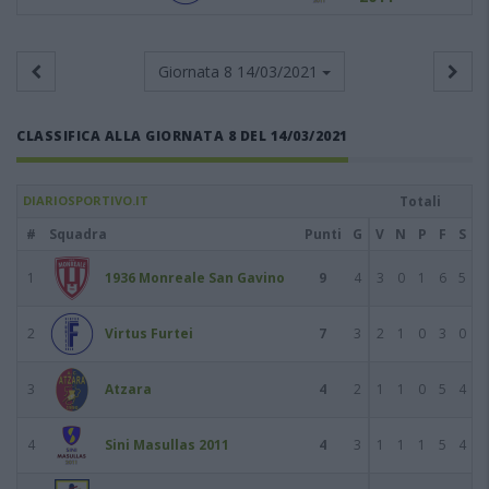
Giornata 8
14/03/2021
CLASSIFICA ALLA GIORNATA 8 DEL 14/03/2021
DIARIOSPORTIVO.IT
Totali
#
Squadra
Punti
G
V
N
P
F
S
1
1936 Monreale San Gavino
9
4
3
0
1
6
5
2
Virtus Furtei
7
3
2
1
0
3
0
3
Atzara
4
2
1
1
0
5
4
4
Sini Masullas 2011
4
3
1
1
1
5
4