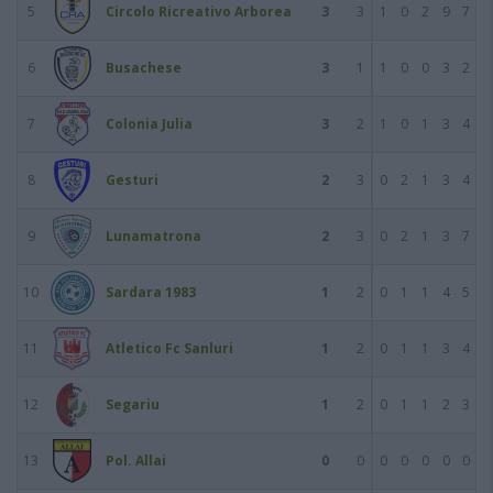
5
Circolo Ricreativo Arborea
3
3
1
0
2
9
7
6
Busachese
3
1
1
0
0
3
2
7
Colonia Julia
3
2
1
0
1
3
4
8
Gesturi
2
3
0
2
1
3
4
9
Lunamatrona
2
3
0
2
1
3
7
10
Sardara 1983
1
2
0
1
1
4
5
11
Atletico Fc Sanluri
1
2
0
1
1
3
4
12
Segariu
1
2
0
1
1
2
3
13
Pol. Allai
0
0
0
0
0
0
0