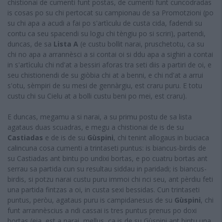
chistionai de cumenti funt postas, de cumenti funt cuncodradas
is cosas po su chi pertocat su campionau de sa Promotzioni (po
su chi apa a acudi a fai po s'artìculu de custa cida, fadendi su
contu ca seu spacendi su logu chi tèngiu po si scriri), partendi,
duncas, de sa
Lista A
(e custu bollit narai, pruschetotu, ca su
chi no apa a arrannèsci a si contai oi si ddu apa a sighiri a contai
in s'artìculu chi nd'at a bessiri aforas tra seti diis a partiri de oi, e
seu chistionendi de su giòbia chi at a benni, e chi nd'at a arrui
s'otu, sèmpiri de su mesi de gennàrgiu, est craru puru. E totu
custu chi su Cielu at a bolli custu beni po mei, est craru).
E duncas, megamu a si narai, a su primu postu de sa lista
agataus duas scuadras, e megu a chistionai de is de su
Castiadas
e de is de su
Gùspini
, chi tenint allogaus in buciaca
calincuna cosa cumenti a trintaseti puntus: is biancus-birdis de
su Castiadas ant bintu po undixi bortas, e po cuatru bortas ant
serrau sa partida cun su resultau siddau in paridadi; is biancus-
birdis, si potzu narai custu puru immoi chi nci seu, ant pèrdiu feti
una partida fintzas a oi, in custa sexi bessidas. Cun trintaseti
puntus, peròu, agataus puru is campidanesus de su
Gùspini
, chi
funt arrannèscius a ndi cassai is tres puntus prenus po doxi
bortas (eia, est a narai, mellus, ca is de su Gùspini ant bintu una