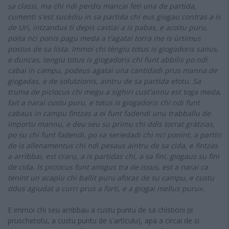
sa classi, ma chi ndi perdis mancai feti una de partida,
cumenti s'est sucèdiu in sa partida chi eus giogau contras a is
de Uri, intzandus ti depis castiai a is pabas, e acoitu puru,
poita nci ponis pagu meda a t'agatai torra me is ùrtimus
postus de sa lista. Immoi chi tèngiu totus is giogadoris sanus,
e duncas, tengiu totus is giogadoris chi funt abbilis po ndi
cabai in campu
,
podeus agatai una cantidadi prus manna de
giogadas, e de solutzionis, aintru de sa partida etotu. Sa
truma de piciocus chi megu a sighiri cust'annu est toga meda,
fait a narai custu puru, e totus is giogadoris chi ndi funt
cabaus in campu fintzas a oi funt fadendi unu trabballu de
importu mannu, e deu seu su primu chi ddis torrat gràtzias,
po su chi funt fadendi, po sa seriedadi chi nci ponint, a partiri
de is allenamentus chi ndi pesaus aintru de sa cida, e fintzas
a arribbai, est craru, a is partidas chi, a sa fini, giogaus su fini
de cida. Is piciocus funt amigus tra de issus, est a narai ca
tenint un acapiu chi ballit puru aforas de su campu, e custu
ddus agiudat a curri prus a forti, e a giogai mellus puru».
E immoi chi seu arribbau a custu puntu de sa chistioni (e
pruschetotu, a custu puntu de s'artìculu), apa a circai de si