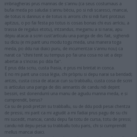
imbriagheras prus mannas de s'annu (ca seus costumaus a
bufai meda po saludai s'annu bèciu, po si ndi scaresci, mancai,
de totus is dannus e de totus is arroris chi si ndi funt protzius
apitzus, o po fai festa po totus is cosas bonas chi eus arrìciu, a
trassa de regalus etotu), intzandus, megamu a si narai, apu
dèpiu atacai a scriri cust'artìculu una pariga de diis fait, sighendi
su dìciu (e mi parit unu modu togu meda, una manera toga
meda, po ddu nai diaici puru, de incumentzai s'annu nou) ca
narat ca "chini tenit su tempus po fai una cosa no iat a depi
abertai a s'incras po dda fai".
E prus dda scriu, custa frasia, e prus mi brintat in conca.
E no mi parit una cosa lègia, chi pròpriu si depu narai sa beridadi;
antzis, custa cosa de atacai cun su trabballu, custa cosa de scriri
is artìculus una pariga de diis ainnantis de candu ndi depint
bessiri, est donendumì una manu de agiudu manna meda, e si
cumprendit, berus?
Ca su de podi pretziri su trabballu, su de ddu podi pesai chentza
de pressi, mi parit ca mi agiudit a mi fadiai prus pagu de su chi
mi sucedit, mancai, candu depu fai totu de cursa, totu de pressi;
candu ndi depu pesai su trabballu totu paris, chi si cumprendit
mellus mancai diaici.