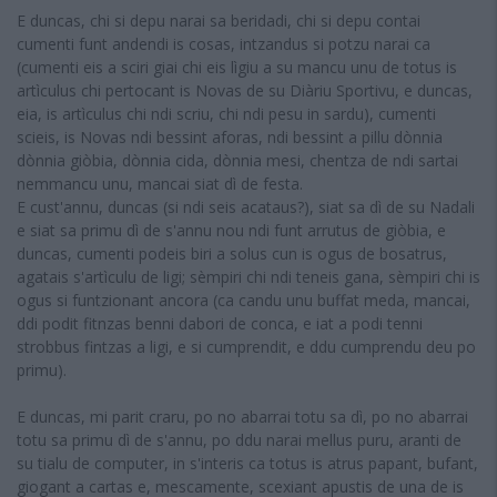
E duncas, chi si depu narai sa beridadi, chi si depu contai
cumenti funt andendi is cosas, intzandus si potzu narai ca
(cumenti eis a sciri giai chi eis lìgiu a su mancu unu de totus is
artìculus chi pertocant is Novas de su Diàriu Sportivu, e duncas,
eia, is artìculus chi ndi scriu, chi ndi pesu in sardu), cumenti
scieis, is Novas ndi bessint aforas, ndi bessint a pillu dònnia
dònnia giòbia, dònnia cida, dònnia mesi, chentza de ndi sartai
nemmancu unu, mancai siat dì de festa.
E cust'annu, duncas (si ndi seis acataus?), siat sa dì de su Nadali
e siat sa primu dì de s'annu nou ndi funt arrutus de giòbia, e
duncas, cumenti podeis biri a solus cun is ogus de bosatrus,
agatais s'artìculu de ligi; sèmpiri chi ndi teneis gana, sèmpiri chi is
ogus si funtzionant ancora (ca candu unu buffat meda, mancai,
ddi podit fitnzas benni dabori de conca, e iat a podi tenni
strobbus fintzas a ligi, e si cumprendit, e ddu cumprendu deu po
primu).
E duncas, mi parit craru, po no abarrai totu sa dì, po no abarrai
totu sa primu dì de s'annu, po ddu narai mellus puru, aranti de
su tialu de computer, in s'interis ca totus is atrus papant, bufant,
giogant a cartas e, mescamente, scexiant apustis de una de is