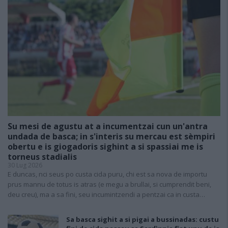
Su mesi de agustu at a incumentzai cun un'antra
undada de basca; in s'interis su mercau est sèmpiri
obertu e is giogadoris sighint a si spassiai me is
torneus stadialis
30 Lug 2026
E duncas, nci seus po custa cida puru, chi est sa nova de importu
prus mannu de totus is atras (e megu a brullai, si cumprendit beni,
deu creu), ma a sa fini, seu incumintzendi a pentzai ca in custa…
Sa basca sighit a si pigai a bussinadas: custu