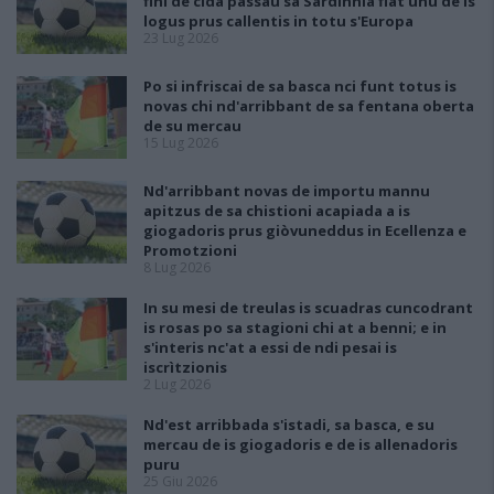
fini de cida passau sa Sardìnnia fiat unu de is
logus prus callentis in totu s'Europa
23 Lug 2026
Po si infriscai de sa basca nci funt totus is
novas chi nd'arribbant de sa fentana oberta
de su mercau
15 Lug 2026
Nd'arribbant novas de importu mannu
apitzus de sa chistioni acapiada a is
giogadoris prus giòvuneddus in Ecellenza e
Promotzioni
8 Lug 2026
In su mesi de treulas is scuadras cuncodrant
is rosas po sa stagioni chi at a benni; e in
s'interis nc'at a essi de ndi pesai is
iscrìtzionis
2 Lug 2026
Nd'est arribbada s'istadi, sa basca, e su
mercau de is giogadoris e de is allenadoris
puru
25 Giu 2026