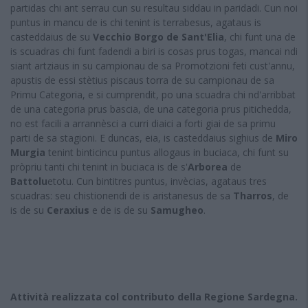
partidas chi ant serrau cun su resultau siddau in paridadi. Cun noi
puntus in mancu de is chi tenint is terrabesus, agataus is
casteddaius de su
Vecchio Borgo de Sant'Elia
, chi funt una de
is scuadras chi funt fadendi a biri is cosas prus togas, mancai ndi
siant artziaus in su campionau de sa Promotzioni feti cust'annu,
apustis de essi stètius piscaus torra de su campionau de sa
Primu Categoria, e si cumprendit, po una scuadra chi nd'arribbat
de una categoria prus bascia, de una categoria prus pitichedda,
no est facili a arrannèsci a curri diaici a forti giai de sa primu
parti de sa stagioni. E duncas, eia, is casteddaius sighius de
Miro
Murgia
tenint binticincu puntus allogaus in buciaca, chi funt su
pròpriu tanti chi tenint in buciaca is de s'
Arborea
de
Battolu
etotu. Cun bintitres puntus, invècias, agataus tres
scuadras: seu chistionendi de is aristanesus de sa
Tharros
, de
is de su
Ceraxius
e de is de su
Samugheo
.
Attività realizzata col contributo della Regione Sardegna.