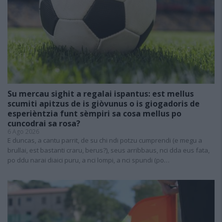
Su mercau sighit a regalai ispantus: est mellus
scumiti apitzus de is giòvunus o is giogadoris de
esperièntzia funt sèmpiri sa cosa mellus po
cuncodrai sa rosa?
6 Ago 2026
E duncas, a cantu parrit, de su chi ndi potzu cumprendi (e megu a
brullai, est bastanti craru, berus?), seus arribbaus, nci dda eus fata,
po ddu narai diaici puru, a nci lompi, a nci spundi (po…