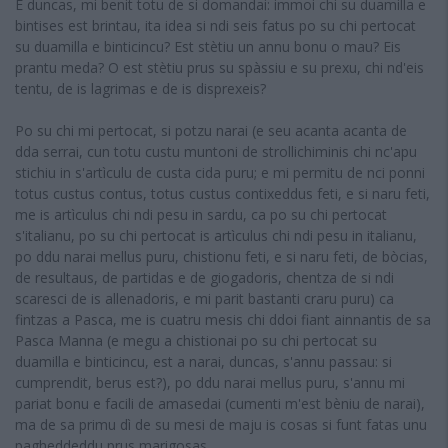
E duncas, mi benit totu de si domandai: immoi chi su duamilla e
bintises est brintau, ita idea si ndi seis fatus po su chi pertocat
su duamilla e binticincu? Est stètiu un annu bonu o mau? Eis
prantu meda? O est stètiu prus su spàssiu e su prexu, chi nd'eis
tentu, de is lagrimas e de is disprexeis?
Po su chi mi pertocat, si potzu narai (e seu acanta acanta de
dda serrai, cun totu custu muntoni de strollichiminis chi nc'apu
stichiu in s'artìculu de custa cida puru; e mi permitu de nci ponni
totus custus contus, totus custus contixeddus feti, e si naru feti,
me is artìculus chi ndi pesu in sardu, ca po su chi pertocat
s'italianu, po su chi pertocat is artìculus chi ndi pesu in italianu,
po ddu narai mellus puru, chistionu feti, e si naru feti, de bòcias,
de resultaus, de partidas e de giogadoris, chentza de si ndi
scaresci de is allenadoris, e mi parit bastanti craru puru) ca
fintzas a Pasca, me is cuatru mesis chi ddoi fiant ainnantis de sa
Pasca Manna (e megu a chistionai po su chi pertocat su
duamilla e binticincu, est a narai, duncas, s'annu passau: si
cumprendit, berus est?), po ddu narai mellus puru, s'annu mi
pariat bonu e facili de amasedai (cumenti m'est bèniu de narai),
ma de sa primu dì de su mesi de maju is cosas si funt fatas unu
pagheddeddu prus marigosas.