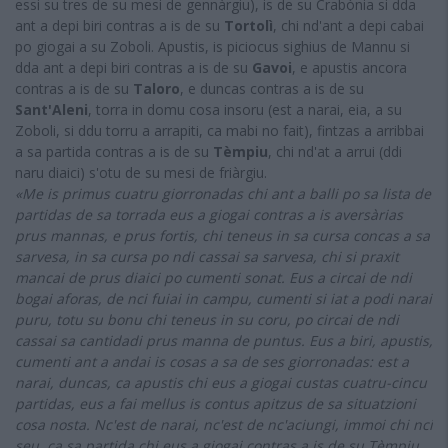
essi su tres de su mesi de gennàrgiu), is de su Crabònia si dda
ant a depi biri contras a is de su
Tortolì
, chi nd'ant a depi cabai
po giogai a su Zoboli. Apustis, is piciocus sighius de Mannu si
dda ant a depi biri contras a is de su
Gavoi
, e apustis ancora
contras a is de su
Taloro
, e duncas contras a is de su
Sant'Aleni
, torra in domu cosa insoru (est a narai, eia, a su
Zoboli, si ddu torru a arrapiti, ca mabi no fait), fintzas a arribbai
a sa partida contras a is de su
Tèmpiu
, chi nd'at a arrui (ddi
naru diaici) s'otu de su mesi de friàrgiu.
«Me is primus cuatru giorronadas chi ant a balli po sa lista de
partidas de sa torrada eus a giogai contras a is aversàrias
prus mannas, e prus fortis, chi teneus in sa cursa concas a sa
sarvesa, in sa cursa po ndi cassai sa sarvesa, chi si praxit
mancai de prus diaici po cumenti sonat. Eus a circai de ndi
bogai aforas, de nci fuiai in campu, cumenti si iat a podi narai
puru, totu su bonu chi teneus in su coru, po circai de ndi
cassai sa cantidadi prus manna de puntus. Eus a biri, apustis,
cumenti ant a andai is cosas a sa de ses giorronadas: est a
narai, duncas, ca apustis chi eus a giogai custas cuatru-cincu
partidas, eus a fai mellus is contus apitzus de sa situatzioni
cosa nosta. Nc'est de narai, nc'est de nc'aciungi, immoi chi nci
seu, ca sa partida chi eus a giogai contras a is de su Tèmpiu