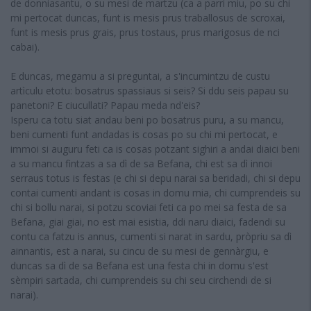
de donniasantu, o su mesi de martzu (ca a parri miu, po su chi
mi pertocat duncas, funt is mesis prus traballosus de scroxai,
funt is mesis prus grais, prus tostaus, prus marigosus de nci
cabai).
E duncas, megamu a si preguntai, a s'incumintzu de custu
artìculu etotu: bosatrus spassiaus si seis? Si ddu seis papau su
panetoni? E ciucullati? Papau meda nd'eis?
Isperu ca totu siat andau beni po bosatrus puru, a su mancu,
beni cumenti funt andadas is cosas po su chi mi pertocat, e
immoi si auguru feti ca is cosas potzant sighiri a andai diaici beni
a su mancu fintzas a sa dì de sa Befana, chi est sa dì innoi
serraus totus is festas (e chi si depu narai sa beridadi, chi si depu
contai cumenti andant is cosas in domu mia, chi cumprendeis su
chi si bollu narai, si potzu scoviai feti ca po mei sa festa de sa
Befana, giai giai, no est mai esistia, ddi naru diaici, fadendi su
contu ca fatzu is annus, cumenti si narat in sardu, pròpriu sa dì
ainnantis, est a narai, su cincu de su mesi de gennàrgiu, e
duncas sa dì de sa Befana est una festa chi in domu s'est
sèmpiri sartada, chi cumprendeis su chi seu circhendi de si
narai).