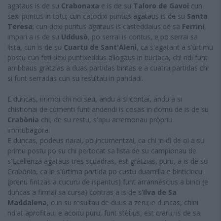
agataus is de su
Crabonaxa
e is de su
Taloro de Gavoi
cun
sexi puntus in totu; cun catodixi puntus agataus is de su
Santa
Teresa
; cun doxi puntus agataus is casteddaius de sa
Ferrini
,
impari a is de su
Uddusò
, po serrai is contus, e po serrai sa
lista, cun is de su
Cuartu de Sant'Aleni
, ca s'agatant a s'ùrtimu
postu cun feti dexi puntixeddus allogaus in buciaca, chi ndi funt
arribbaus gràtzias a duas partidas bintas e a cuatru partidas chi
si funt serradas cun su resultau in paridadi.
E duncas, immoi chi nci seu, andu a si contai, andu a si
chistionai de cumenti funt andendi is cosas in domu de is de su
Crabònia
chi, de su restu, s'apu arremonau pròpriu
immubagora.
E duncas, podeus narai, po incumentzai, ca chi in dì de oi a su
primu postu po su chi pertocat sa lista de su campionau de
s'Ecellenza agataus tres scuadras, est gràtzias, puru, a is de su
Crabònia, ca in s'ùrtima partida po custu duamilla e binticincu
(prenu fintzas a cucuru de ispantus) funt arrannèscius a binci (e
duncas a firmai sa cursa) contras a is de s'
Ilva de Sa
Maddalena
, cun su resultau de duus a zeru; e duncas, chini
nd'at aprofitau, e acoitu puru, funt stètius, est craru, is de sa