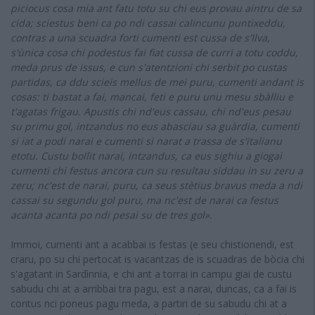
piciocus cosa mia ant fatu totu su chi eus provau aintru de sa
cida; sciestus beni ca po ndi cassai calincunu puntixeddu,
contras a una scuadra forti cumenti est cussa de s'Ilva,
s'ùnica cosa chi podestus fai fiat cussa de curri a totu coddu,
meda prus de issus, e cun s'atentzioni chi serbit po custas
partidas, ca ddu scieis mellus de mei puru, cumenti andant is
cosas: ti bastat a fai, mancai, feti e puru unu mesu sbàlliu e
t'agatas frigau.
Apustis chi nd'eus cassau, chi nd'eus pesau
su primu gol, intzandus no eus abasciau sa guàrdia, cumenti
si iat a podi narai e cumenti si narat a trassa de s'italianu
etotu. Custu bollit narai, intzandus, ca eus sighiu a giogai
cumenti chi festus ancora cun su resultau siddau in su zeru a
zeru; nc'est de narai, puru, ca seus stètius bravus meda a ndi
cassai su segundu gol puru, ma nc'est de narai ca festus
acanta acanta po ndi pesai su de tres gol».
Immoi, cumenti ant a acabbai is festas (e seu chistionendi, est
craru, po su chi pertocat is vacantzas de is scuadras de bòcia chi
s'agatant in Sardìnnia, e chi ant a torrai in campu giai de custu
sabudu chi at a arribbai tra pagu, est a narai, duncas, ca a fai is
contus nci poneus pagu meda, a partiri de su sabudu chi at a