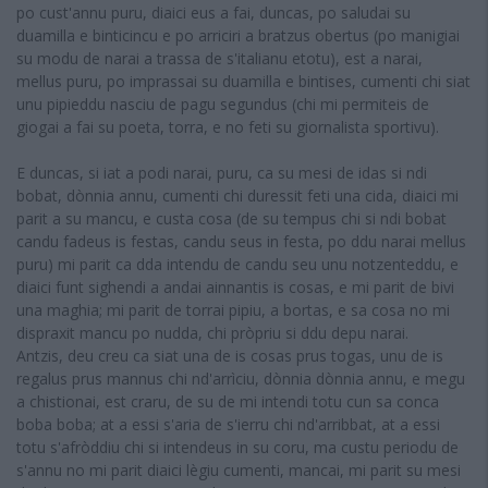
po cust'annu puru, diaici eus a fai, duncas, po saludai su
duamilla e binticincu e po arriciri a bratzus obertus (po manigiai
su modu de narai a trassa de s'italianu etotu), est a narai,
mellus puru, po imprassai su duamilla e bintises, cumenti chi siat
unu pipieddu nasciu de pagu segundus (chi mi permiteis de
giogai a fai su poeta, torra, e no feti su giornalista sportivu).
E duncas, si iat a podi narai, puru, ca su mesi de idas si ndi
bobat, dònnia annu, cumenti chi duressit feti una cida, diaici mi
parit a su mancu, e custa cosa (de su tempus chi si ndi bobat
candu fadeus is festas, candu seus in festa, po ddu narai mellus
puru) mi parit ca dda intendu de candu seu unu notzenteddu, e
diaici funt sighendi a andai ainnantis is cosas, e mi parit de bivi
una maghia; mi parit de torrai pipiu, a bortas, e sa cosa no mi
dispraxit mancu po nudda, chi pròpriu si ddu depu narai.
Antzis, deu creu ca siat una de is cosas prus togas, unu de is
regalus prus mannus chi nd'arrìciu, dònnia dònnia annu, e megu
a chistionai, est craru, de su de mi intendi totu cun sa conca
boba boba; at a essi s'aria de s'ierru chi nd'arribbat, at a essi
totu s'afròddiu chi si intendeus in su coru, ma custu periodu de
s'annu no mi parit diaici lègiu cumenti, mancai, mi parit su mesi