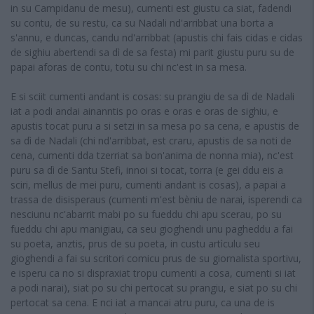
in su Campidanu de mesu), cumenti est giustu ca siat, fadendi
su contu, de su restu, ca su Nadali nd'arribbat una borta a
s'annu, e duncas, candu nd'arribbat (apustis chi fais cidas e cidas
de sighiu abertendi sa dì de sa festa) mi parit giustu puru su de
papai aforas de contu, totu su chi nc'est in sa mesa.
E si sciit cumenti andant is cosas: su prangiu de sa dì de Nadali
iat a podi andai ainanntis po oras e oras e oras de sighiu, e
apustis tocat puru a si setzi in sa mesa po sa cena, e apustis de
sa dì de Nadali (chi nd'arribbat, est craru, apustis de sa noti de
cena, cumenti dda tzerriat sa bon'anima de nonna mia), nc'est
puru sa dì de Santu Stefi, innoi si tocat, torra (e gei ddu eis a
sciri, mellus de mei puru, cumenti andant is cosas), a papai a
trassa de disisperaus (cumenti m'est bèniu de narai, isperendi ca
nesciunu nc'abarrit mabi po su fueddu chi apu scerau, po su
fueddu chi apu manigiau, ca seu gioghendi unu pagheddu a fai
su poeta, anztis, prus de su poeta, in custu artìculu seu
gioghendi a fai su scritori comicu prus de su giornalista sportivu,
e isperu ca no si dispraxiat tropu cumenti a cosa, cumenti si iat
a podi narai), siat po su chi pertocat su prangiu, e siat po su chi
pertocat sa cena. E nci iat a mancai atru puru, ca una de is