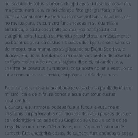
ndi scabulli de totus is arroris chi apu agatau in sa bia cosa mia,
ma potzu narai, eia, ca nci dda apu fata (giai giai fata) a nci
lompi a s'annu nou. E isperu ca is cosas potzant andai beni, chi
no mellus puru, de cumenti funt andadas in su duamilla e
binticincu, e custa cosa ballit po mei, ma ballit (custu est
s'augùriu chi si fatzu, a su mancu) pruschetotu, e mescamente,
po bosatrus puru, ca custus artìculus ddus lìgeis, e seis sa cosa
de importu prus mannu po su giàssu de su Diàriu Sportivu, e
duncas, eia, po su trabballu cosa nosta; ca chentza de bosatrus
ca ligeis custus artìculus, e si sigheis dì po dì, intzandus, eia,
chentza de bosatrus su trabballu cosa nosta no iat a esisti, o no
iat a tenni nesciunu sentidu, chi pròpriu si ddu depu narai.
E duncas, eia, dda apu acabbada (e custa borta po diaderus) de
mi strollicai e de si fai sa conca a acua cun totus custus
contixeddus.
E duncas, eia, immoi si podeus fuiai a fundu 'e susu me is
chistionis chi pertocant is campionaus de càlciu pesaus de is de
sa Federatzioni Italiana de su Giogu de su Càlciu e de is de sa
Lega Natzionali de is Diletantis, e po oi s'apa a chistionai de
cumenti funt andendi is cosas, de cumenti funt andadas is cosas