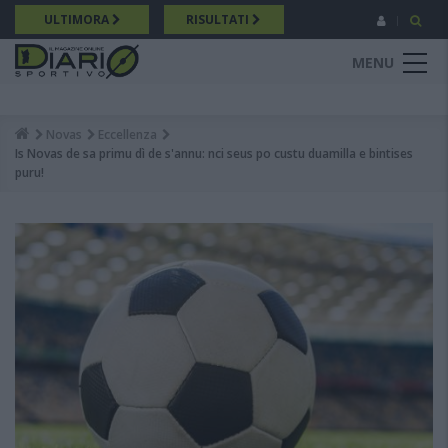
Salta
ULTIMORA
RISULTATI
al
contenuto
MENU
principale
Novas
Eccellenza
Breadcrumb
Is Novas de sa primu dì de s'annu: nci seus po custu duamilla e bintises
puru!