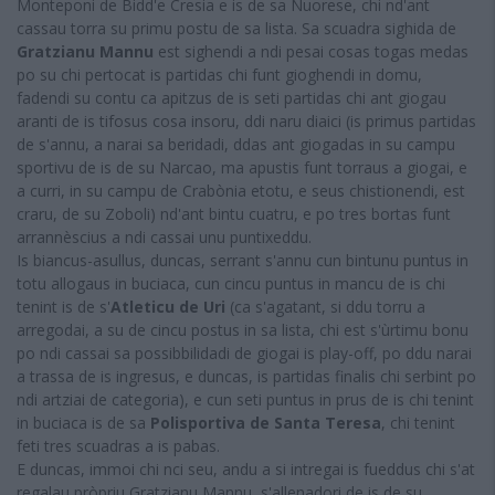
Monteponi de Bidd'e Cresia e is de sa Nuorese, chi nd'ant
cassau torra su primu postu de sa lista. Sa scuadra sighida de
Gratzianu Mannu
est sighendi a ndi pesai cosas togas medas
po su chi pertocat is partidas chi funt gioghendi in domu,
fadendi su contu ca apitzus de is seti partidas chi ant giogau
aranti de is tifosus cosa insoru, ddi naru diaici (is primus partidas
de s'annu, a narai sa beridadi, ddas ant giogadas in su campu
sportivu de is de su Narcao, ma apustis funt torraus a giogai, e
a curri, in su campu de Crabònia etotu, e seus chistionendi, est
craru, de su Zoboli) nd'ant bintu cuatru, e po tres bortas funt
arrannèscius a ndi cassai unu puntixeddu.
Is biancus-asullus, duncas, serrant s'annu cun bintunu puntus in
totu allogaus in buciaca, cun cincu puntus in mancu de is chi
tenint is de s'
Atleticu de Uri
(ca s'agatant, si ddu torru a
arregodai, a su de cincu postus in sa lista, chi est s'ùrtimu bonu
po ndi cassai sa possibbilidadi de giogai is play-off, po ddu narai
a trassa de is ingresus, e duncas, is partidas finalis chi serbint po
ndi artziai de categoria), e cun seti puntus in prus de is chi tenint
in buciaca is de sa
Polisportiva de Santa Teresa
, chi tenint
feti tres scuadras a is pabas.
E duncas, immoi chi nci seu, andu a si intregai is fueddus chi s'at
regalau pròpriu Gratzianu Mannu, s'allenadori de is de su