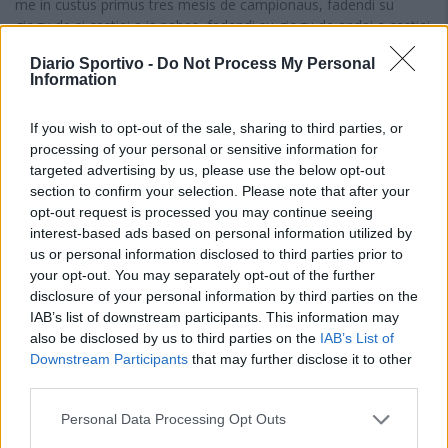
me in custus primus tres mesis de campionaus, fadendi su
giogu de si castiai a is pabas, fadendi su giogu de andai a castiai
cumenti funt cuncodradas is cosas me is campionaus chi si
Diario Sportivo -
Do Not Process My Personal
giogant innoi in s'isula stimmada cosa nosta, e seu chistionendi
Information
de is campionaus de is diletantis, mi parit craru puru, partendi de
is de s'
Ecellenza
, passendi de is de sa
Promotzioni
e de sa
If you wish to opt-out of the sale, sharing to third parties, or
Primu Categoria
, e fintzas a arribbai (e nci iat a mancai puru) a
processing of your personal or sensitive information for
is campionaus (a is otu listas, po essi prus pretzisu puru,
targeted advertising by us, please use the below opt-out
cumenti unu giornalista iat a depi essi, de su restu, chi bolit fai
section to confirm your selection. Please note that after your
beni su trabballu cosa sua, chi bolit fai su trabballu cosa sua in
opt-out request is processed you may continue seeing
gràtzia de Deus, cumenti si iat a podi narai puru) de sa
interest-based ads based on personal information utilized by
Segunda Categoria
.
us or personal information disclosed to third parties prior to
your opt-out. You may separately opt-out of the further
E duncas, chi seis de acòrdiu cun mei, e fadendi su contu ca seu
disclosure of your personal information by third parties on the
de diora meda ca no si ndi chistionu, deu ia a partiri andendi a
IAB’s list of downstream participants. This information may
castiai cumenti funt cuncodradas is cosas in sa lista de
also be disclosed by us to third parties on the
IAB’s List of
s'Ecellenza.
Downstream Participants
that may further disclose it to other
E duncas, a su primu postu, cun bintotu puntus in busciaca,
third parties.
agataus tres scuadras: is de sa
Monteponi de Bidd'e Cresia
, is
de s'
Ilva de Sa Maddalena
e is de sa
Nuorese
; custas tres
Personal Data Processing Opt Outs
scuadras (a fai is contus nci poneus pagu meda, est a narai ca
acoitaus) ant bintu calincuna cosa cumenti a otu partidas, nd'ant