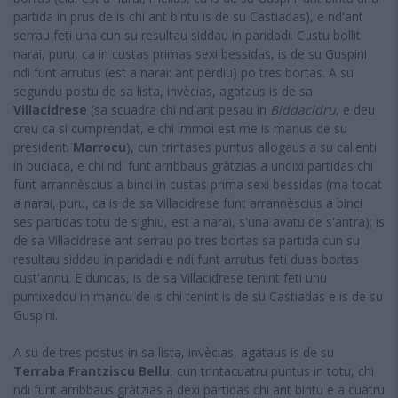
partida in prus de is chi ant bintu is de su Castiadas), e nd'ant
serrau feti una cun su resultau siddau in paridadi. Custu bollit
narai, puru, ca in custas primas sexi bessidas, is de su Guspini
ndi funt arrutus (est a narai: ant pèrdiu) po tres bortas. A su
segundu postu de sa lista, invècias, agataus is de sa
Villacidrese
(sa scuadra chi nd'ant pesau in
Biddacidru
, e deu
creu ca si cumprendat, e chi immoi est me is manus de su
presidenti
Marrocu
), cun trintases puntus allogaus a su callenti
in buciaca, e chi ndi funt arribbaus gràtzias a undixi partidas chi
funt arrannèscius a binci in custas prima sexi bessidas (ma tocat
a narai, puru, ca is de sa Villacidrese funt arrannèscius a binci
ses partidas totu de sighiu, est a narai, s'una avatu de s'antra); is
de sa Villacidrese ant serrau po tres bortas sa partida cun su
resultau siddau in paridadi e ndi funt arrutus feti duas bortas
cust'annu. E duncas, is de sa Villacidrese tenint feti unu
puntixeddu in mancu de is chi tenint is de su Castiadas e is de su
Guspini.
A su de tres postus in sa lista, invècias, agataus is de su
Terraba Frantziscu Bellu
, cun trintacuatru puntus in totu, chi
ndi funt arribbaus gràtzias a dexi partidas chi ant bintu e a cuatru