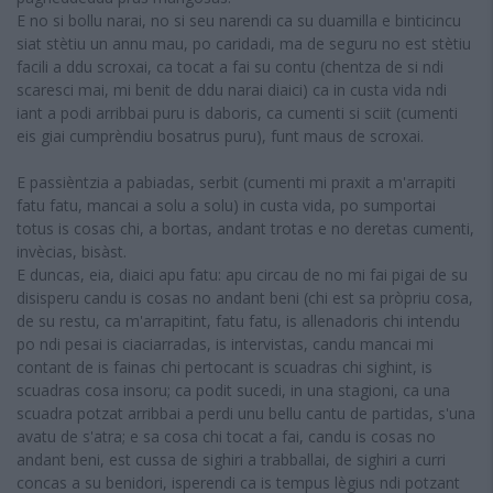
E no si bollu narai, no si seu narendi ca su duamilla e binticincu
siat stètiu un annu mau, po caridadi, ma de seguru no est stètiu
facili a ddu scroxai, ca tocat a fai su contu (chentza de si ndi
scaresci mai, mi benit de ddu narai diaici) ca in custa vida ndi
iant a podi arribbai puru is daboris, ca cumenti si sciit (cumenti
eis giai cumprèndiu bosatrus puru), funt maus de scroxai.
E passièntzia a pabiadas, serbit (cumenti mi praxit a m'arrapiti
fatu fatu, mancai a solu a solu) in custa vida, po sumportai
totus is cosas chi, a bortas, andant trotas e no deretas cumenti,
invècias, bisàst.
E duncas, eia, diaici apu fatu: apu circau de no mi fai pigai de su
disisperu candu is cosas no andant beni (chi est sa pròpriu cosa,
de su restu, ca m'arrapitint, fatu fatu, is allenadoris chi intendu
po ndi pesai is ciaciarradas, is intervistas, candu mancai mi
contant de is fainas chi pertocant is scuadras chi sighint, is
scuadras cosa insoru; ca podit sucedi, in una stagioni, ca una
scuadra potzat arribbai a perdi unu bellu cantu de partidas, s'una
avatu de s'atra; e sa cosa chi tocat a fai, candu is cosas no
andant beni, est cussa de sighiri a trabballai, de sighiri a curri
concas a su benidori, isperendi ca is tempus lègius ndi potzant