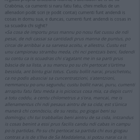
Crabònia, ca cumenti si naru fatu fatu, chini mellus de un
allenadori podit sciri (e podit contai) cumenti funt andendi is
cosas in domu sua, e duncas, cumenti funt andendi is cosas in
sa scuadra chi sighit?
«Sa cosa de importu prus mannu po nosu fiat cussu de ndi
pesai, de ndi cassai sa cantidadi prus manna de puntus, po
circai de arribbai a sa sarvesa acoitu, e allestru. Custu est
unu campionau strambu meda, chi nci pentzais beni, fadendi
su contu ca is scuadras chi s'agatant me in sa parti prus
bàscia de sa lista, a su mancu po su chi pertocat s'ùrtima
bessida, ant bintu giai totus.
Custu bollit narai, pruschetotu,
ca no podis abasciai sa cuncentratzioni, s'atentzioni,
nemmancu po unu segundu; custu bollit narai, puru, cumenti
arrapitu fatu fatu meda a is piciocus cosa mia, ca depis curri
a totu coddu, a centu chilometrus a s'ora,
mancai, me is
allenamentus chi ndi pesaus aintru de sa cida; est s'ùnica
manerà chi connòsciu, de su restu, po giogai beni su
domìnigu;
chi tui trabballas beni aintru de sa cida, intzandus
is cosas
benint a essi prus facilis candu ndi cabas in campu
po is partidas. Po su chi pertocat sa partida chi eus giogau
contras a is de s'Ilva de Sa Maddalena, si potzu narai ca is