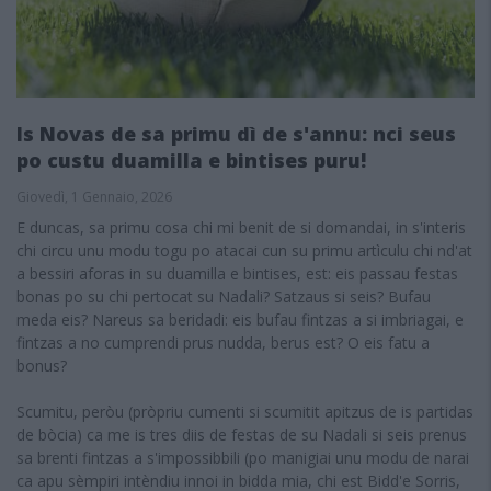
Is Novas de sa primu dì de s'annu: nci seus
po custu duamilla e bintises puru!
Giovedì, 1 Gennaio, 2026
E duncas, sa primu cosa chi mi benit de si domandai, in s'interis
chi circu unu modu togu po atacai cun su primu artìculu chi nd'at
a bessiri aforas in su duamilla e bintises, est: eis passau festas
bonas po su chi pertocat su Nadali? Satzaus si seis? Bufau
meda eis? Nareus sa beridadi: eis bufau fintzas a si imbriagai, e
fintzas a no cumprendi prus nudda, berus est? O eis fatu a
bonus?
Scumitu, peròu (pròpriu cumenti si scumitit apitzus de is partidas
de bòcia) ca me is tres diis de festas de su Nadali si seis prenus
sa brenti fintzas a s'impossibbili (po manigiai unu modu de narai
ca apu sèmpiri intèndiu innoi in bidda mia, chi est Bidd'e Sorris,