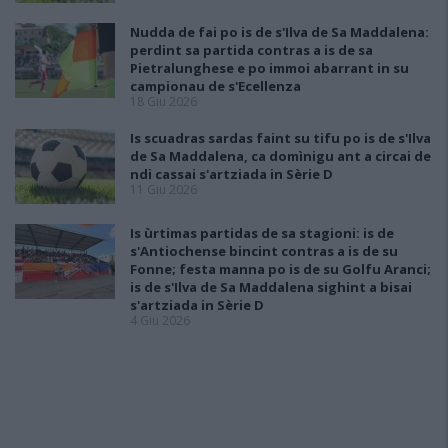
Nudda de fai po is de s'Ilva de Sa Maddalena:
perdint sa partida contras a is de sa
Pietralunghese e po immoi abarrant in su
campionau de s'Ecellenza
18 Giu 2026
Is scuadras sardas faint su tifu po is de s'Ilva
de Sa Maddalena, ca domìnigu ant a circai de
ndi cassai s'artziada in Sèrie D
11 Giu 2026
Is ùrtimas partidas de sa stagioni: is de
s'Antiochense bincint contras a is de su
Fonne; festa manna po is de su Golfu Aranci;
is de s'Ilva de Sa Maddalena sighint a bisai
s'artziada in Sèrie D
4 Giu 2026