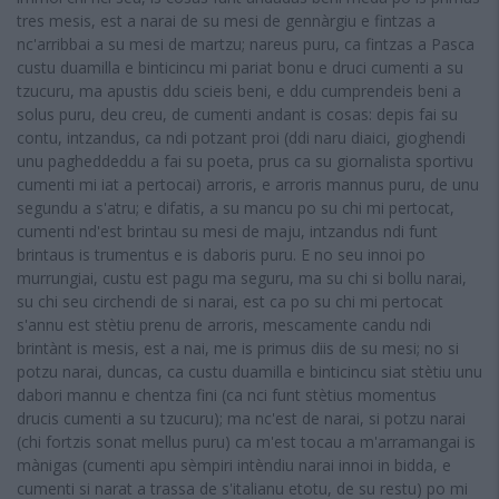
tres mesis, est a narai de su mesi de gennàrgiu e fintzas a
nc'arribbai a su mesi de martzu; nareus puru, ca fintzas a Pasca
custu duamilla e binticincu mi pariat bonu e druci cumenti a su
tzucuru, ma apustis ddu scieis beni, e ddu cumprendeis beni a
solus puru, deu creu, de cumenti andant is cosas: depis fai su
contu, intzandus, ca ndi potzant proi (ddi naru diaici, gioghendi
unu pagheddeddu a fai su poeta, prus ca su giornalista sportivu
cumenti mi iat a pertocai) arroris, e arroris mannus puru, de unu
segundu a s'atru; e difatis, a su mancu po su chi mi pertocat,
cumenti nd'est brintau su mesi de maju, intzandus ndi funt
brintaus is trumentus e is daboris puru. E no seu innoi po
murrungiai, custu est pagu ma seguru, ma su chi si bollu narai,
su chi seu circhendi de si narai, est ca po su chi mi pertocat
s'annu est stètiu prenu de arroris, mescamente candu ndi
brintànt is mesis, est a nai, me is primus diis de su mesi; no si
potzu narai, duncas, ca custu duamilla e binticincu siat stètiu unu
dabori mannu e chentza fini (ca nci funt stètius momentus
drucis cumenti a su tzucuru); ma nc'est de narai, si potzu narai
(chi fortzis sonat mellus puru) ca m'est tocau a m'arramangai is
mànigas (cumenti apu sèmpiri intèndiu narai innoi in bidda, e
cumenti si narat a trassa de s'italianu etotu, de su restu) po mi