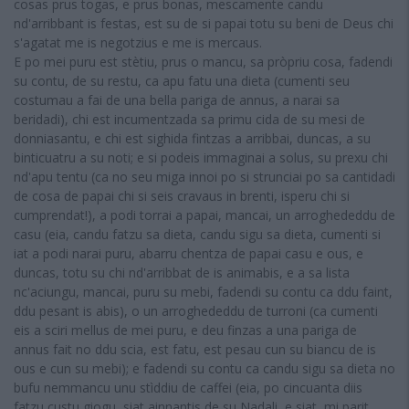
cosas prus togas, e prus bonas, mescamente candu
nd'arribbant is festas, est su de si papai totu su beni de Deus chi
s'agatat me is negotzius e me is mercaus.
E po mei puru est stètiu, prus o mancu, sa pròpriu cosa, fadendi
su contu, de su restu, ca apu fatu una dieta (cumenti seu
costumau a fai de una bella pariga de annus, a narai sa
beridadi), chi est incumentzada sa primu cida de su mesi de
donniasantu, e chi est sighida fintzas a arribbai, duncas, a su
binticuatru a su noti; e si podeis immaginai a solus, su prexu chi
nd'apu tentu (ca no seu miga innoi po si strunciai po sa cantidadi
de cosa de papai chi si seis cravaus in brenti, isperu chi si
cumprendat!), a podi torrai a papai, mancai, un arroghededdu de
casu (eia, candu fatzu sa dieta, candu sigu sa dieta, cumenti si
iat a podi narai puru, abarru chentza de papai casu e ous, e
duncas, totu su chi nd'arribbat de is animabis, e a sa lista
nc'aciungu, mancai, puru su mebi, fadendi su contu ca ddu faint,
ddu pesant is abis), o un arroghededdu de turroni (ca cumenti
eis a sciri mellus de mei puru, e deu finzas a una pariga de
annus fait no ddu scia, est fatu, est pesau cun su biancu de is
ous e cun su mebi); e fadendi su contu ca candu sigu sa dieta no
bufu nemmancu unu stìddiu de caffei (eia, po cincuanta diis
fatzu custu giogu, siat ainnantis de su Nadali, e siat, mi parit