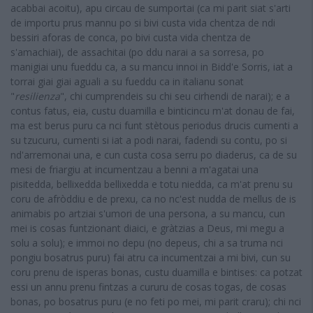
acabbai acoitu), apu circau de sumportai (ca mi parit siat s'arti
de importu prus mannu po si bivi custa vida chentza de ndi
bessiri aforas de conca, po bivi custa vida chentza de
s'amachiai), de assachitai (po ddu narai a sa sorresa, po
manigiai unu fueddu ca, a su mancu innoi in Bidd'e Sorris, iat a
torrai giai giai aguali a su fueddu ca in italianu sonat
"
resilienza
", chi cumprendeis su chi seu cirhendi de narai); e a
contus fatus, eia, custu duamilla e binticincu m'at donau de fai,
ma est berus puru ca nci funt stètous periodus drucis cumenti a
su tzucuru, cumenti si iat a podi narai, fadendi su contu, po si
nd'arremonai una, e cun custa cosa serru po diaderus, ca de su
mesi de friargiu at incumentzau a benni a m'agatai una
pisitedda, bellixedda bellixedda e totu niedda, ca m'at prenu su
coru de afròddiu e de prexu, ca no nc'est nudda de mellus de is
animabis po artziai s'umori de una persona, a su mancu, cun
mei is cosas funtzionant diaici, e gràtzias a Deus, mi megu a
solu a solu); e immoi no depu (no depeus, chi a sa truma nci
pongiu bosatrus puru) fai atru ca incumentzai a mi bivi, cun su
coru prenu de isperas bonas, custu duamilla e bintises: ca potzat
essi un annu prenu fintzas a cururu de cosas togas, de cosas
bonas, po bosatrus puru (e no feti po mei, mi parit craru); chi nci