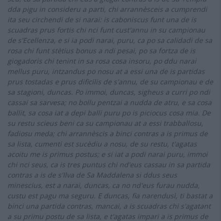
dda pigu in consideru a parti, chi arrannèsceis a cumprendi
ita seu circhendi de si narai: is caboniscus funt una de is
scuadras prus fortis chi nci funt cust'annu in su campionau
de s'Ecellenza, e si ia podi narai, puru, ca po sa calidadi de sa
rosa chi funt stètius bonus a ndi pesai, po sa fortza de is
giogadoris chi tenint in sa rosa cosa insoru, po ddu narai
mellus puru, intzandus po nosu at a essi una de is partidas
prus tostadas e prus dificilis de s'annu, de su campionau e de
sa stagioni, duncas.
Po immoi, duncas, sigheus a curri po ndi
cassai sa sarvesa; no bollu pentzai a nudda de atru, e sa cosa
ballit, sa cosa iat a depi balli puru po is piciocus cosa mia. De
su restu scieus beni ca su campionau at a essi trabballosu,
fadiosu meda; chi arrannèscis a binci contras a is primus de
sa lista, cumenti est sucèdiu a nosu, de su restu, t'agatas
acoitu me is primus postus; e si iat a podi narai puru, immoi
chi nci seus, ca is tres puntus chi nd'eus cassau in sa partida
contras a is de s'Ilva de Sa Maddalena si ddus seus
minescius, est a narai, duncas, ca no nd'eus furau nudda,
custu est pagu ma seguru.
E duncas, fia narendusì, ti bastat a
binci una partida contras, mancai, a is scuadras chi s'agatant
a su primu postu de sa lista, e t'agatas impari a is primus de