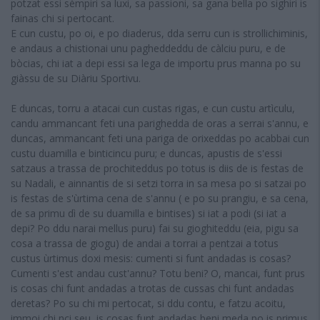
potzat essi sèmpiri sa luxi, sa passioni, sa gana bella po sighiri is
fainas chi si pertocant.
E cun custu, po oi, e po diaderus, dda serru cun is strollichiminis,
e andaus a chistionai unu pagheddeddu de càlciu puru, e de
bòcias, chi iat a depi essi sa lega de importu prus manna po su
giàssu de su Diàriu Sportivu.
E duncas, torru a atacai cun custas rigas, e cun custu artìculu,
candu ammancant feti una parighedda de oras a serrai s'annu, e
duncas, ammancant feti una pariga de orixeddas po acabbai cun
custu duamilla e binticincu puru; e duncas, apustis de s'essi
satzaus a trassa de prochiteddus po totus is diis de is festas de
su Nadali, e ainnantis de si setzi torra in sa mesa po si satzai po
is festas de s'ùrtima cena de s'annu ( e po su prangiu, e sa cena,
de sa primu dì de su duamilla e bintises) si iat a podi (si iat a
depi? Po ddu narai mellus puru) fai su gioghiteddu (eia, pigu sa
cosa a trassa de giogu) de andai a torrai a pentzai a totus
custus ùrtimus doxi mesis: cumenti si funt andadas is cosas?
Cumenti s'est andau cust'annu? Totu beni? O, mancai, funt prus
is cosas chi funt andadas a trotas de cussas chi funt andadas
deretas? Po su chi mi pertocat, si ddu contu, e fatzu acoitu,
immoi chi nci seu, is cosas funt andadas beni meda po is primus