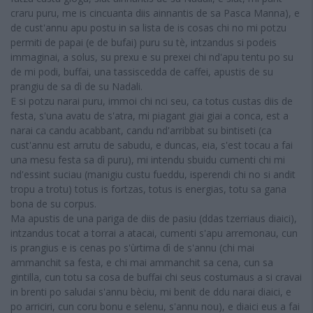
craru puru, me is cincuanta diis ainnantis de sa Pasca Manna), e
de cust'annu apu postu in sa lista de is cosas chi no mi potzu
permiti de papai (e de bufai) puru su tè, intzandus si podeis
immaginai, a solus, su prexu e su prexei chi nd'apu tentu po su
de mi podi, buffai, una tassiscedda de caffei, apustis de su
prangiu de sa dì de su Nadali.
E si potzu narai puru, immoi chi nci seu, ca totus custas diis de
festa, s'una avatu de s'atra, mi piagant giai giai a conca, est a
narai ca candu acabbant, candu nd'arribbat su bintiseti (ca
cust'annu est arrutu de sabudu, e duncas, eia, s'est tocau a fai
una mesu festa sa dì puru), mi intendu sbuidu cumenti chi mi
nd'essint suciau (manigiu custu fueddu, isperendi chi no si andit
tropu a trotu) totus is fortzas, totus is energias, totu sa gana
bona de su corpus.
Ma apustis de una pariga de diis de pasiu (ddas tzerriaus diaici),
intzandus tocat a torrai a atacai, cumenti s'apu arremonau, cun
is prangius e is cenas po s'ùrtima dì de s'annu (chi mai
ammanchit sa festa, e chi mai ammanchit sa cena, cun sa
gintilla, cun totu sa cosa de buffai chi seus costumaus a si cravai
in brenti po saludai s'annu bèciu, mi benit de ddu narai diaici, e
po arriciri, cun coru bonu e selenu, s'annu nou), e diaici eus a fai