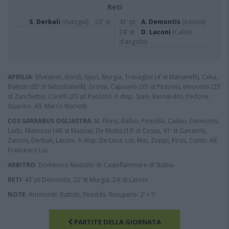
Reti
S. Derbali
(Autogol)
22' st
43' pt
A. Demontis
(Azione)
24' st
D. Laconi
(Calcio
d'angolo)
APRILIA
: Silvestrini, Bordi, Gjuci, Murgia, Travaglini (4’ st Marianelli), Ceka,
Battisti (35’ st Sebastianelli), Grossi, Capuano (35’ st Pezone), Innocenti (25’
st Zanchetta), Corelli (25’ pt Paoloni). A disp. Siani, Bernardini, Pedone,
Guarino. All. Marco Mariotti
COS SARRABUS OGLIASTRA
: M. Floris, Balbo, Piredda, Cadau, Demontis,
Ladu, Mancosu (46’ st Mascia), De Mutiis (16’ st Cossu, 41’ st Ganzerli),
Zanoni, Derbali, Laconi. A disp. De Luca, Loi, Moi, Zoppi, Piras, Contu. All.
Francesco Loi
ARBITRO
: Domenico Mascolo di Castellammare di Stabia
RETI
: 43’ pt Demontis, 22’ st Murgia, 24’ st Laconi
NOTE
: Ammoniti: Battisti, Piredda. Recupero: 2’ + 5’
PARTITE DELLA GIORNATA