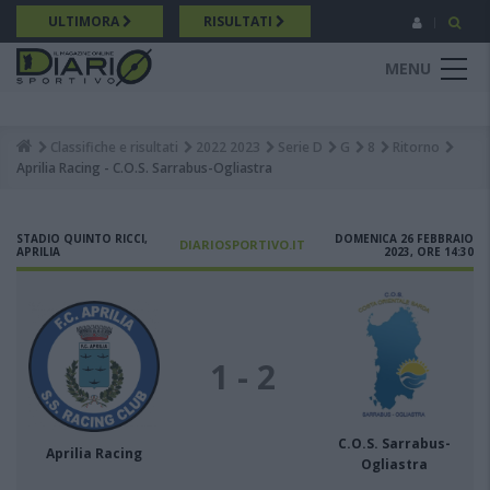
Salta
ULTIMORA
RISULTATI
al
contenuto
MENU
principale
Classifiche e risultati
2022 2023
Serie D
G
8
Ritorno
Breadcrumb
Aprilia Racing - C.O.S. Sarrabus-Ogliastra
STADIO QUINTO RICCI,
DOMENICA 26 FEBBRAIO
DIARIOSPORTIVO.IT
APRILIA
2023, ORE 14:30
1 - 2
C.O.S. Sarrabus-
Aprilia Racing
Ogliastra