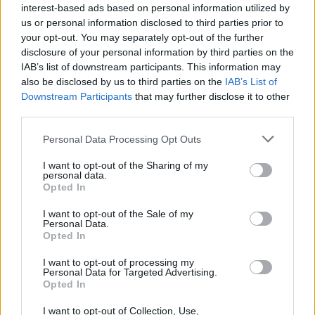
Mascia, Sorgente, Lopes, Limberti e Cherchi
interest-based ads based on personal information utilized by
gli altri acquisti
us or personal information disclosed to third parties prior to
8 Ago 2026
your opt-out. You may separately opt-out of the further
disclosure of your personal information by third parties on the
DPCM 3 dicembre, per il calcio dilettantistico
stop prolungato fino al 15 gennaio 2021
IAB’s list of downstream participants. This information may
3 Dic 2020
also be disclosed by us to third parties on the
IAB’s List of
Downstream Participants
that may further disclose it to other
third parties.
Il Monastir riparte dai pilastri Masia, Pinna e
Aloia, il primo acquisto è Loru
Personal Data Processing Opt Outs
7 Ago 2026
I want to opt-out of the Sharing of my
personal data.
Opted In
L'Ilva si completa con Markic, Contucci,
Carlucci, Bevilacqua, Solinas, Souare e Galic
I want to opt-out of the Sale of my
7 Ago 2026
Personal Data.
Opted In
I want to opt-out of processing my
Personal Data for Targeted Advertising.
Opted In
I want to opt-out of Collection, Use,