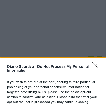
PIÙ LETTI OGGI
Diario Sportivo -
Do Not Process My Personal
Information
Amichevole Ossese: 3-1 al Cagliari Primavera,
doppietta di Tapparello
If you wish to opt-out of the sale, sharing to third parties, or
8 Ago 2026
processing of your personal or sensitive information for
targeted advertising by us, please use the below opt-out
section to confirm your selection. Please note that after your
Il Latte Dolce prende Dumani dalla Torres,
Mascia, Sorgente, Lopes, Limberti e Cherchi
opt-out request is processed you may continue seeing