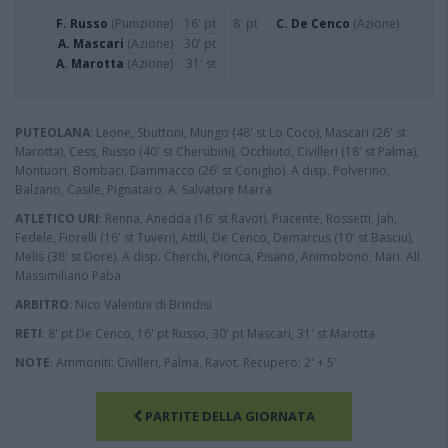
F. Russo
(Punizione)
16' pt
8' pt
C. De Cenco
(Azione)
A. Mascari
(Azione)
30' pt
A. Marotta
(Azione)
31' st
PUTEOLANA
: Leone, Sbuttoni, Mungo (48' st Lo Coco), Mascari (26' st
Marotta), Cess, Russo (40' st Cherubini), Occhiuto, Civilleri (18' st Palma),
Montuori, Bombaci, Dammacco (26' st Coniglio). A disp. Polverino,
Balzano, Casile, Pignataro. A. Salvatore Marra
ATLETICO URI
: Renna, Anedda (16' st Ravot), Piacente, Rossetti, Jah,
Fedele, Fiorelli (16' st Tuveri), Attili, De Cenco, Demarcus (10' st Basciu),
Melis (38' st Dore). A disp. Cherchi, Pionca, Pisano, Animobono, Mari. All.
Massimiliano Paba
ARBITRO
: Nico Valentini di Brindisi
RETI
: 8' pt De Cenco, 16' pt Russo, 30' pt Mascari, 31' st Marotta
NOTE
: Ammoniti: Civilleri, Palma, Ravot. Recupero: 2' + 5'
PARTITE DELLA GIORNATA