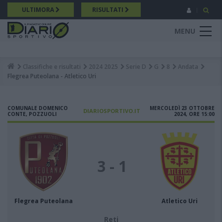
Salta
ULTIMORA
RISULTATI
al
contenuto
MENU
principale
Classifiche e risultati
2024 2025
Serie D
G
8
Andata
Breadcrumb
Flegrea Puteolana - Atletico Uri
COMUNALE DOMENICO
MERCOLEDÌ 23 OTTOBRE
DIARIOSPORTIVO.IT
CONTE, POZZUOLI
2024, ORE 15:00
3 - 1
Flegrea Puteolana
Atletico Uri
Reti