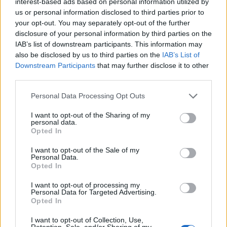
gli altri acquisti
interest-based ads based on personal information utilized by
8 Ago 2026
us or personal information disclosed to third parties prior to
your opt-out. You may separately opt-out of the further
Il Monastir riparte dai pilastri Masia, Pinna e
disclosure of your personal information by third parties on the
Aloia, il primo acquisto è Loru
IAB’s list of downstream participants. This information may
7 Ago 2026
also be disclosed by us to third parties on the
IAB’s List of
Downstream Participants
that may further disclose it to other
third parties.
L'Ilva si completa con Markic, Contucci,
Carlucci, Bevilacqua, Solinas, Souare e Galic
Personal Data Processing Opt Outs
7 Ago 2026
I want to opt-out of the Sharing of my
personal data.
Il Selargius rinforza il centrocampo con
Opted In
Manuel Rinino e Samuele Vacca
6 Ago 2026
I want to opt-out of the Sale of my
Personal Data.
Opted In
I want to opt-out of processing my
Personal Data for Targeted Advertising.
Opted In
I want to opt-out of Collection, Use,
Retention, Sale, and/or Sharing of my