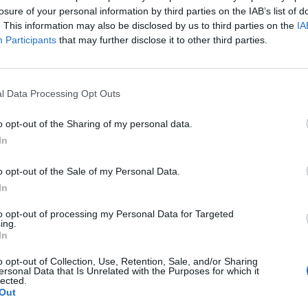
losure of your personal information by third parties on the IAB’s list of
l
Primu Categoria: is de su Fonne e is
. This information may also be disclosed by us to third parties on the
IA
de s'Antiochense s'ant a isfidai in sa
Participants
that may further disclose it to other third parties.
partida finali po custa stagioni; chini
bincit at a podi bisai s'artziada in su
campionau de sa Promotzioni
28 Mag 2026
l Data Processing Opt Outs
L'Antiochense all'atto finale, Piras: «Il
o opt-out of the Sharing of my personal data.
Fonni è forte, batterlo sarebbe
In
l'ennesima impresa dei miei ragazzi»
26 Mag 2026
o opt-out of the Sale of my Personal Data.
In
s
Playoff: blitz esterni per Antiochense
e Fonni, la finalissima è loro
to opt-out of processing my Personal Data for Targeted
ing.
25 Mag 2026
In
o opt-out of Collection, Use, Retention, Sale, and/or Sharing
ersonal Data that Is Unrelated with the Purposes for which it
lected.
Out