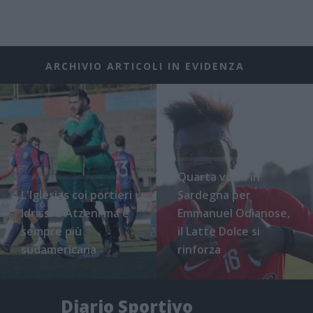
ARCHIVIO ARTICOLI IN EVIDENZA
Quarta volta in
L'Iglesias coi portieri
Sardegna per
Idrissi e Atzeni ma è
Emmanuel Odianose,
sempre più
il Latte Dolce si
sudamericana
rinforza
Diario Sportivo