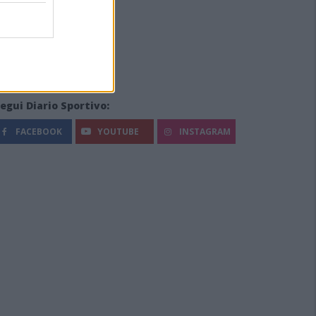
egui Diario Sportivo:
FACEBOOK
YOUTUBE
INSTAGRAM