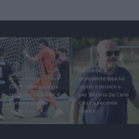
Barisardo, il
presidente Ibba ha
Colpo Villamassargia
scelto il tecnico e
con la punta Suella, il
per Vittorio De Carlo
Bonorva prende
c'è una seconda
anche Fois
chance