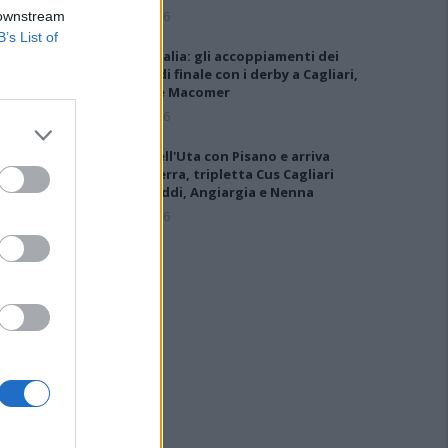
5 Ago 2026
 downstream
B’s List of
Coppa Italia: gli accoppiamenti dei
16esimi di finale con i derby a Cagliari,
Sassari e Macomer
5 Ago 2026
Colpo dell'Uta con Pisano e arriva
anche Serra, tripletta Cus Cagliari
con Piroddi, Angiargia e Nenna
5 Ago 2026