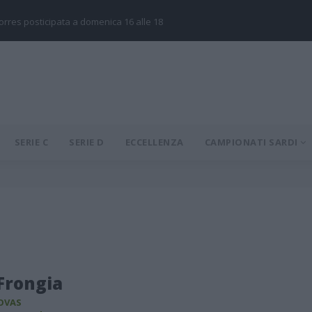
Torres posticipata a domenica 16 alle 18
SERIE C
SERIE D
ECCELLENZA
CAMPIONATI SARDI
Frongia
OVAS