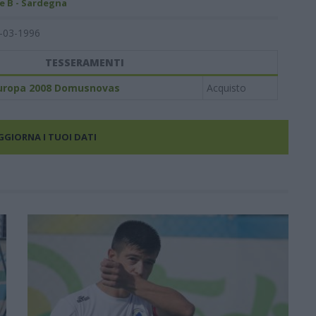
e B - Sardegna
-03-1996
TESSERAMENTI
uropa 2008 Domusnovas
Acquisto
AGGIORNA I TUOI DATI