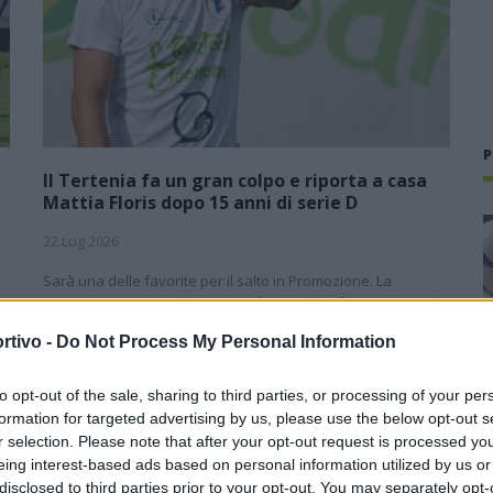
P
Il Tertenia fa un gran colpo e riporta a casa
Mattia Floris dopo 15 anni di serie D
22 Lug 2026
Sarà una delle favorite per il salto in Promozione. La
campagna acquisti del Tertenia è senz'altro faraonica per la
categoria e l'ultimo colpo degli ogliastrini fa rumore perché a
rtivo -
Do Not Process My Personal Information
rinforzare la…
to opt-out of the sale, sharing to third parties, or processing of your per
Il Pirri si riaffida alle mani esperte di
Busanca: «Ė il ritorno a una storia
formation for targeted advertising by us, please use the below opt-out s
d’amore rimasta solo in pausa»
r selection. Please note that after your opt-out request is processed y
eing interest-based ads based on personal information utilized by us or
2 Giu 2026
disclosed to third parties prior to your opt-out. You may separately opt-