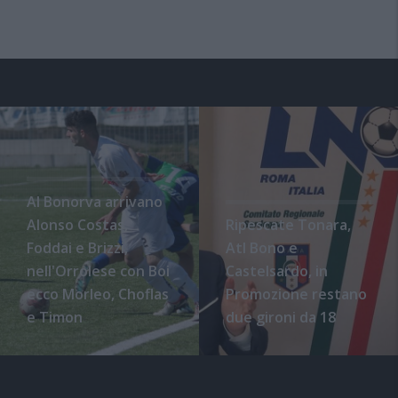
Al Bonorva arrivano
Alonso Costas,
Ripescate Tonara,
Foddai e Brizzi,
Atl Bono e
nell'Orrolese con Boi
Castelsardo, in
ecco Morleo, Choflas
Promozione restano
e Timon
due gironi da 18