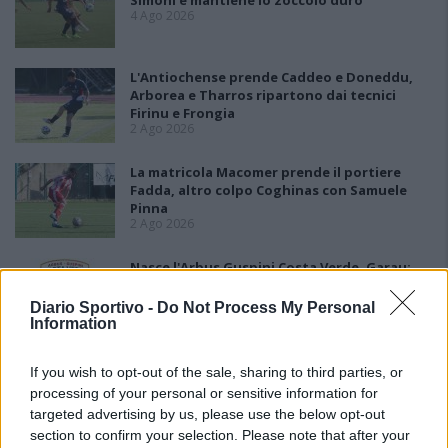
Simoni e mantiene lo zoccolo duro
4 Ago 2026
L'Antiochense prende Caddeo e Doneddu,
Arborea e Tharros ripartono dai tecnici
Firinu e Frongia
2 Ago 2026
La matricola Macomer prende il portiere
Fadda, altro colpo Coghinas con Samuele
Pinna
2 Ago 2026
Nasce l'Arbus Guspini Costa Verde, Garau:
«Vogliamo rappresentare con orgoglio
l’intero territorio»
Diario Sportivo -
Do Not Process My Personal
31 Lug 2026
Information
Il Sant'Elena si riprende il difensore Mancusi
If you wish to opt-out of the sale, sharing to third parties, or
28 Lug 2026
processing of your personal or sensitive information for
targeted advertising by us, please use the below opt-out
section to confirm your selection. Please note that after your