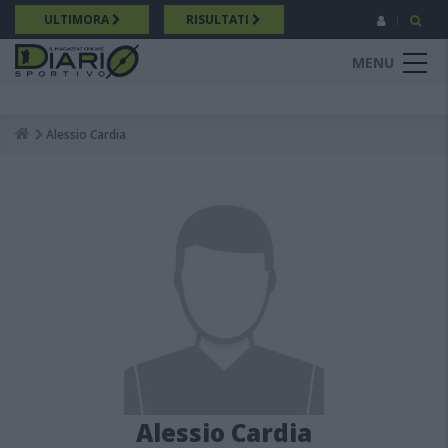
Salta
ULTIMORA
RISULTATI
al
contenuto
MENU
principale
Alessio Cardia
Breadcrumb
Alessio Cardia