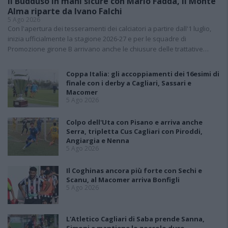
Il Buddusò in mani sicure con Mario Fadda, il Monte
Alma riparte da Ivano Falchi
5 Ago 2026
Con l'apertura dei tesseramenti dei calciatori a partire dall'1 luglio,
inizia ufficialmente la stagione 2026-27 e per le squadre di
Promozione girone B arrivano anche le chiusure delle trattative…
Coppa Italia: gli accoppiamenti dei 16esimi di
finale con i derby a Cagliari, Sassari e
Macomer
5 Ago 2026
Colpo dell'Uta con Pisano e arriva anche
Serra, tripletta Cus Cagliari con Piroddi,
Angiargia e Nenna
5 Ago 2026
Il Coghinas ancora più forte con Sechi e
Scanu, al Macomer arriva Bonfigli
5 Ago 2026
L'Atletico Cagliari di Saba prende Sanna,