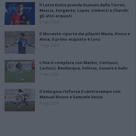
Il Latte Dolce prende Dumani dalla Torres,
Mascia, Sorgente, Lopes, Limberti e Cherchi
gli altri acquisti
8 Ago 2026
Il Monastir riparte dai pilastri Masia, Pinna e
Aloia, il primo acquisto è Loru
7 Ago 2026
L'Ilva si completa con Markic, Contucci,
Carlucci, Bevilacqua, Solinas, Souare e Galic
7 Ago 2026
Il Selargius rinforza il centrocampo con
Manuel Rinino e Samuele Vacca
6 Ago 2026