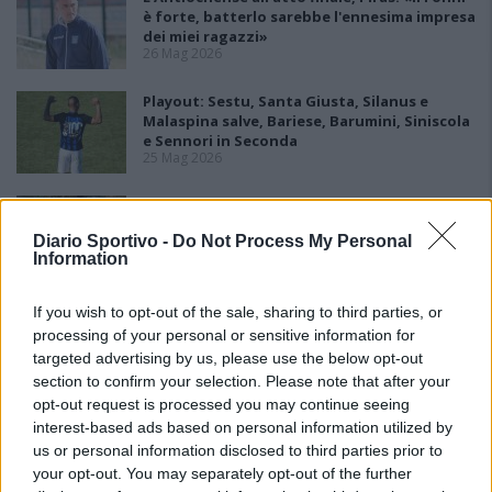
è forte, batterlo sarebbe l'ennesima impresa
dei miei ragazzi»
26 Mag 2026
Playout: Sestu, Santa Giusta, Silanus e
Malaspina salve, Bariese, Barumini, Siniscola
e Sennori in Seconda
25 Mag 2026
Playoff: blitz esterni per Antiochense e
Fonni, la finalissima è loro
Diario Sportivo -
Do Not Process My Personal
25 Mag 2026
Information
If you wish to opt-out of the sale, sharing to third parties, or
processing of your personal or sensitive information for
targeted advertising by us, please use the below opt-out
section to confirm your selection. Please note that after your
opt-out request is processed you may continue seeing
interest-based ads based on personal information utilized by
us or personal information disclosed to third parties prior to
your opt-out. You may separately opt-out of the further