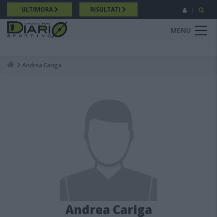
Salta
ULTIMORA
RISULTATI
al
contenuto
MENU
principale
Andrea Cariga
Breadcrumb
Andrea Cariga