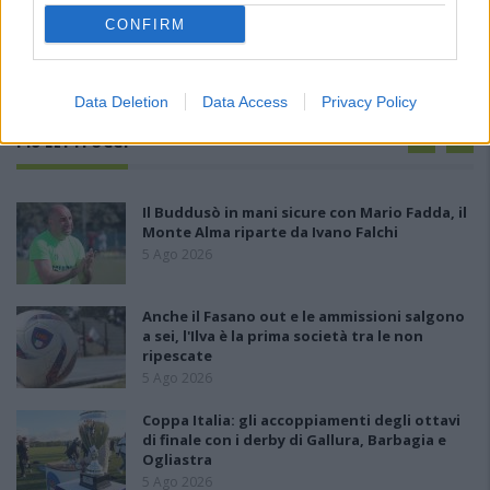
CONFIRM
Data Deletion
Data Access
Privacy Policy
PIÙ LETTI OGGI
Il Buddusò in mani sicure con Mario Fadda, il
Monte Alma riparte da Ivano Falchi
5 Ago 2026
Anche il Fasano out e le ammissioni salgono
a sei, l'Ilva è la prima società tra le non
ripescate
5 Ago 2026
Coppa Italia: gli accoppiamenti degli ottavi
di finale con i derby di Gallura, Barbagia e
Ogliastra
5 Ago 2026