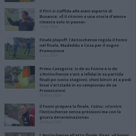
Il Pirri si riaffida alle mani esperte di
Busanca: «Ė il ritorno a una storia d’amore
rimasta solo in pausa»
2 Giu 2026
Finale playoff: l'Antiochense regola il Fonni
nel finale, Madeddu e Cosa per il sogno
Promozione
1 Giu 2026
Primu Categoria: is de su Fonne e is de
s'Antiochense s'ant a isfidai in sa partida
finali po custa stagioni; chini bincit at a podi
bisai s'artziada in su campionau de sa
Promotzioni
28 Mag 2026
Il Fonni prepara la finale, Coinu: «Contro
l'Antiochense senza pressioni ma con la
giusta determinazione»
26 Mag 2026
L'Antiochense all'atto finale, Piras: «Il Fonni