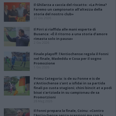
Il Ghilarza a caccia del riscatto: «La Prima?
Faremo un campionato all’altezza della
storia del nostro club»
22 Giu 2026
Il Pirri si riaffida alle mani esperte di
Busanca: «Ė il ritorno a una storia d’amore
rimasta solo in pausa»
2 Giu 2026
Finale playoff: l'Antiochense regola il Fonni
nel finale, Madeddu e Cosa per il sogno
Promozione
1 Giu 2026
Primu Categoria: is de su Fonne e is de
s'Antiochense s'ant a isfidai in sa partida
finali po custa stagioni; chini bincit at a podi
bisai s'artziada in su campionau de sa
Promotzioni
28 Mag 2026
Il Fonni prepara la finale, Coinu: «Contro
l'Antiochense senza pressioni ma con la