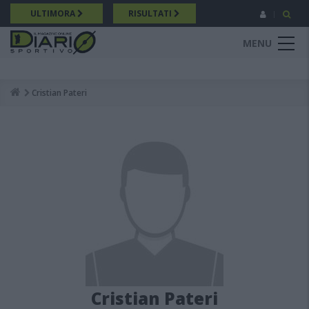
Salta
ULTIMORA
RISULTATI
al
contenuto
MENU
principale
Cristian Pateri
Breadcrumb
Cristian Pateri