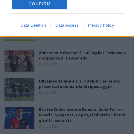
CONFIRM
Data Deletion
Data Access
Privacy Policy
PIÙ LETTI OGGI
Amichevole Ossese: 3-1 al Cagliari Primavera,
doppietta di Tapparello
8 Ago 2026
L'Ilvamaddalena è tra i 13 club che hanno
presentato domanda di ripescaggio
8 Lug 2026
Il Latte Dolce prende Dumani dalla Torres,
Mascia, Sorgente, Lopes, Limberti e Cherchi
gli altri acquisti
8 Ago 2026