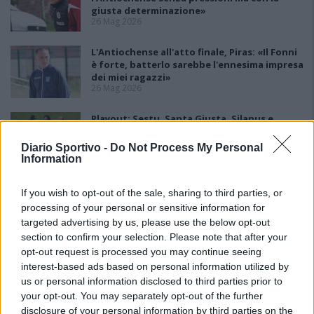
giusta determinazione»
26 Mag 2026
L'Antiochense all'atto finale, Piras: «Il Fonni
è forte, batterlo sarebbe l'ennesima impresa
dei miei ragazzi»
26 Mag 2026
Playout: Sestu, Santa Giusta, Silanus e
Malaspina salve, Bariese, Barumini, Siniscola
e Sennori in Seconda
Diario Sportivo -
Do Not Process My Personal
25 Mag 2026
Information
If you wish to opt-out of the sale, sharing to third parties, or
processing of your personal or sensitive information for
targeted advertising by us, please use the below opt-out
section to confirm your selection. Please note that after your
opt-out request is processed you may continue seeing
interest-based ads based on personal information utilized by
us or personal information disclosed to third parties prior to
your opt-out. You may separately opt-out of the further
disclosure of your personal information by third parties on the