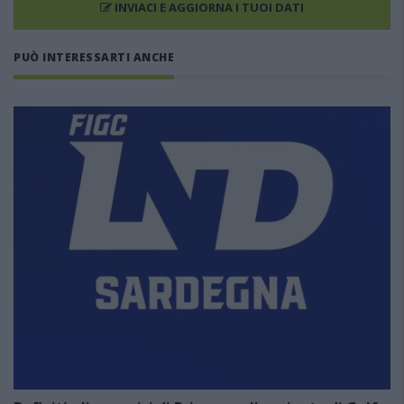
INVIACI E AGGIORNA I TUOI DATI
PUÒ INTERESSARTI ANCHE