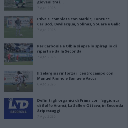
giovani tra i…
7 Ago 2026
L'Ilva si completa con Markic, Contucci,
Carlucci, Bevilacqua, Solinas, Souare e Galic
7 Ago 2026
Per Carbonia e Olbia si apre lo spiraglio di
ripartire dalla Seconda
7 Ago 2026
Il Selargius rinforza il centrocampo con
Manuel Rinino e Samuele Vacca
6 Ago 2026
Definiti gli organici di Prima con l'aggiunta
di Golfo Aranci, La Salle e Ottava, in Seconda
8 ripescaggi
7 Ago 2026