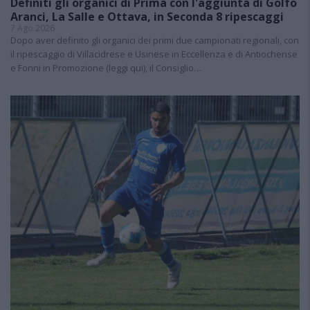
Definiti gli organici di Prima con l'aggiunta di Golfo
Aranci, La Salle e Ottava, in Seconda 8 ripescaggi
7 Ago 2026
Dopo aver definito gli organici dei primi due campionati regionali, con
il ripescaggio di Villacidrese e Usinese in Eccellenza e di Antiochense
e Fonni in Promozione (leggi qui), il Consiglio…