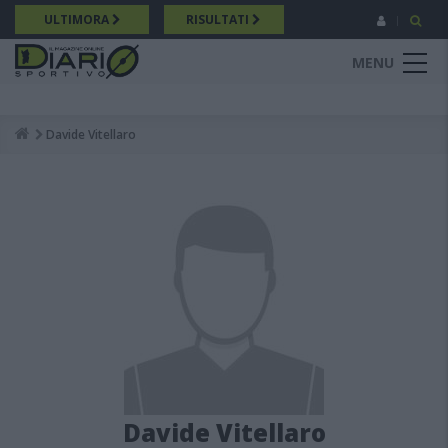
Salta
ULTIMORA
RISULTATI
al
contenuto
MENU
principale
Davide Vitellaro
Breadcrumb
Davide Vitellaro