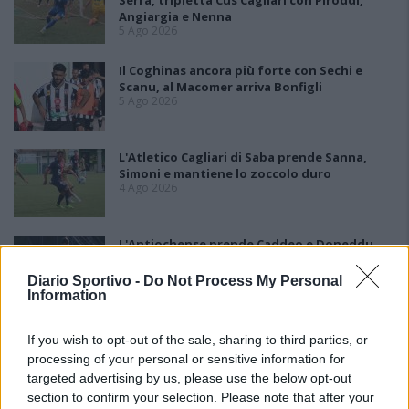
Serra, tripletta Cus Cagliari con Piroddi,
Angiargia e Nenna
5 Ago 2026
Il Coghinas ancora più forte con Sechi e
Scanu, al Macomer arriva Bonfigli
5 Ago 2026
L'Atletico Cagliari di Saba prende Sanna,
Simoni e mantiene lo zoccolo duro
4 Ago 2026
L'Antiochense prende Caddeo e Doneddu,
Arborea e Tharros ripartono dai tecnici
Firinu e Frongia
Diario Sportivo -
Do Not Process My Personal
2 Ago 2026
Information
La matricola Macomer prende il portiere
If you wish to opt-out of the sale, sharing to third parties, or
Fadda, altro colpo Coghinas con Samuele
processing of your personal or sensitive information for
Pinna
2 Ago 2026
targeted advertising by us, please use the below opt-out
section to confirm your selection. Please note that after your