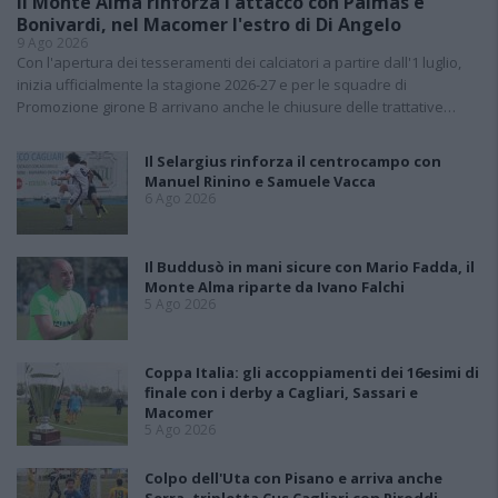
Il Monte Alma rinforza l'attacco con Palmas e
Bonivardi, nel Macomer l'estro di Di Angelo
9 Ago 2026
Con l'apertura dei tesseramenti dei calciatori a partire dall'1 luglio,
inizia ufficialmente la stagione 2026-27 e per le squadre di
Promozione girone B arrivano anche le chiusure delle trattative…
Il Selargius rinforza il centrocampo con
Manuel Rinino e Samuele Vacca
6 Ago 2026
Il Buddusò in mani sicure con Mario Fadda, il
Monte Alma riparte da Ivano Falchi
5 Ago 2026
Coppa Italia: gli accoppiamenti dei 16esimi di
finale con i derby a Cagliari, Sassari e
Macomer
5 Ago 2026
Colpo dell'Uta con Pisano e arriva anche