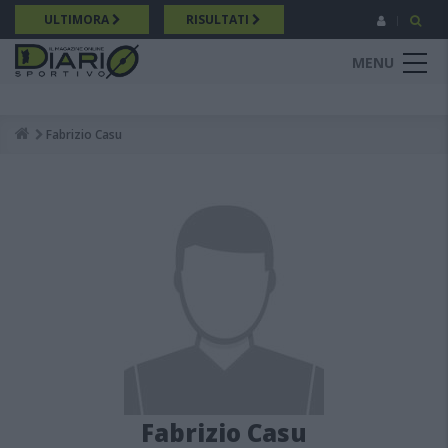
Salta
ULTIMORA
RISULTATI
al
contenuto
MENU
principale
Fabrizio Casu
Breadcrumb
Fabrizio Casu