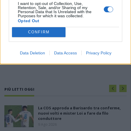
I want to opt-out of Collection, Use,
Retention, Sale, and/or Sharing of my
Personal Data that Is Unrelated with the
Purposes for which it was collected.
Opted Out
CONFIRM
Data Deletion
Data Access
Privacy Policy
PIÙ LETTI OGGI
La COS approda a Barisardo tra conferme,
nuovi volti e mister Loi a fare da filo
conduttore
9 Ago 2026