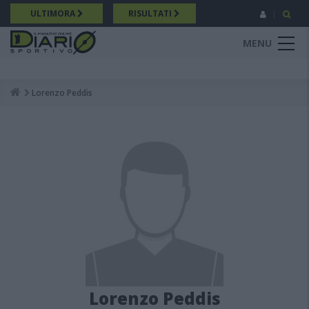
Salta
ULTIMORA
RISULTATI
al
contenuto
MENU
principale
Lorenzo Peddis
Breadcrumb
Lorenzo Peddis