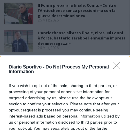
Il Fonni prepara la finale, Coinu: «Contro
l'Antiochense senza pressioni ma con la
giusta determinazione»
26 Mag 2026
L'Antiochense all'atto finale, Piras: «Il Fonni
è forte, batterlo sarebbe l'ennesima impresa
dei miei ragazzi»
26 Mag 2026
Playout: Sestu, Santa Giusta, Silanus e
Malaspina salve, Bariese, Barumini, Siniscola
Diario Sportivo -
Do Not Process My Personal
e Sennori in Seconda
Information
25 Mag 2026
If you wish to opt-out of the sale, sharing to third parties, or
processing of your personal or sensitive information for
targeted advertising by us, please use the below opt-out
section to confirm your selection. Please note that after your
opt-out request is processed you may continue seeing
interest-based ads based on personal information utilized by
us or personal information disclosed to third parties prior to
your opt-out. You may separately opt-out of the further