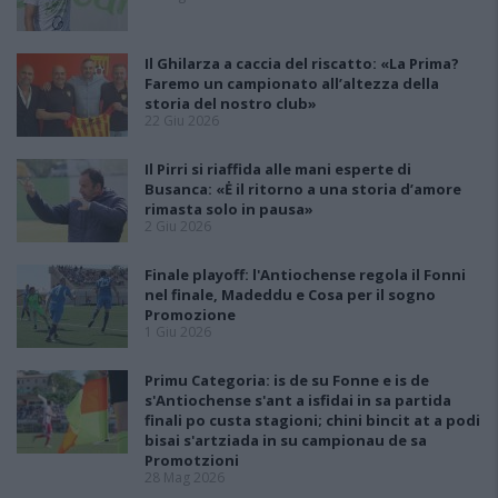
Il Ghilarza a caccia del riscatto: «La Prima?
Faremo un campionato all’altezza della
storia del nostro club»
22 Giu 2026
Il Pirri si riaffida alle mani esperte di
Busanca: «Ė il ritorno a una storia d’amore
rimasta solo in pausa»
2 Giu 2026
Finale playoff: l'Antiochense regola il Fonni
nel finale, Madeddu e Cosa per il sogno
Promozione
1 Giu 2026
Primu Categoria: is de su Fonne e is de
s'Antiochense s'ant a isfidai in sa partida
finali po custa stagioni; chini bincit at a podi
bisai s'artziada in su campionau de sa
Promotzioni
28 Mag 2026