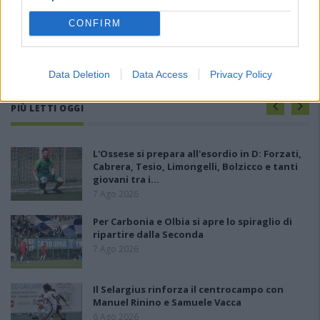
CONFIRM
Data Deletion
Data Access
Privacy Policy
PIÙ LETTI OGGI
L'Ossese si prepara all'esordio in D: Forzati,
Cabrera, Tesio, Limongelli, Bolzicco e tanti
giovani tra i…
7 Ago 2026
Per Carbonia e Olbia si apre lo spiraglio di
ripartire dalla Seconda
7 Ago 2026
Il Selargius rinforza il centrocampo con
Manuel Rinino e Samuele Vacca
6 Ago 2026