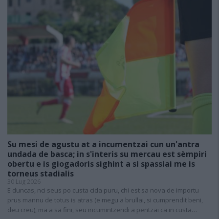
Su mesi de agustu at a incumentzai cun un'antra
undada de basca; in s'interis su mercau est sèmpiri
obertu e is giogadoris sighint a si spassiai me is
torneus stadialis
30 Lug 2026
E duncas, nci seus po custa cida puru, chi est sa nova de importu
prus mannu de totus is atras (e megu a brullai, si cumprendit beni,
deu creu), ma a sa fini, seu incumintzendi a pentzai ca in custa…