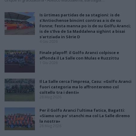
cinque in graduatoria - Atletico Maddalena, Barbagia…
Is ùrtimas partidas de sa stagioni: is de
s'Antiochense bincint contras a is de su
Fonne; festa manna po is de su Golfu Aranci;
is de s'Ilva de Sa Maddalena sighint a bisai
s'artziada in Sèrie D
4 Giu 2026
Finale playoff: il Golfo Aranci colpisce e
affonda il La Salle con Mulas e Ruzzittu
1 Giu 2026
Il La Salle cerca l'impresa, Casu: «Golfo Aranci
fuori categoria ma lo affronteremo col
coltello tra i denti»
28 Mag 2026
Per il Golfo Aranci l'ultima fatica, Bagatti:
«Siamo un po' stanchi ma col La Salle diremo
la nostra»
28 Mag 2026