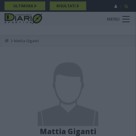
Salta
ULTIMORA
RISULTATI
al
contenuto
MENU
principale
Mattia Giganti
Breadcrumb
Mattia Giganti