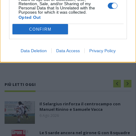
Retention, Sale, and/or Sharing of my
Personal Data that Is Unrelated with the
Purposes for which it was collected.
Opted Out
CONFIRM
Data Deletion
Data Access
Privacy Policy
PIÙ LETTI OGGI
Il Selargius rinforza il centrocampo con
Manuel Rinino e Samuele Vacca
6 Ago 2026
Le 5 sarde ancora nel girone G con 8 squadre