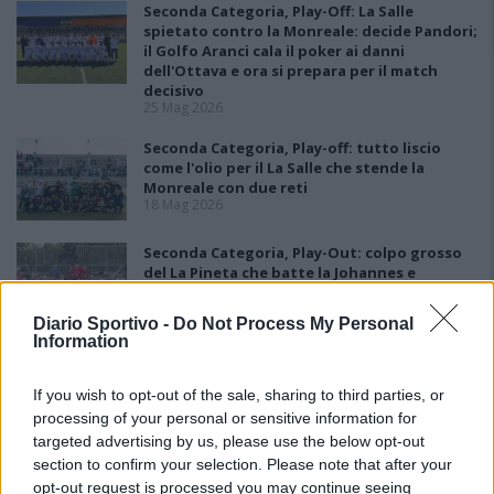
Seconda Categoria, Play-Off: La Salle
spietato contro la Monreale: decide Pandori;
il Golfo Aranci cala il poker ai danni
dell'Ottava e ora si prepara per il match
decisivo
25 Mag 2026
Seconda Categoria, Play-off: tutto liscio
come l'olio per il La Salle che stende la
Monreale con due reti
18 Mag 2026
Seconda Categoria, Play-Out: colpo grosso
del La Pineta che batte la Johannes e
conquista la salvezza
11 Mag 2026
Diario Sportivo -
Do Not Process My Personal
Information
Seconda Categoria, Play-Off: il La Salle batte
il Domusnovas grazie alla rete di Pandori, la
If you wish to opt-out of the sale, sharing to third parties, or
Monreale vince di nuovo ed elimina la
Busachese
processing of your personal or sensitive information for
11 Mag 2026
targeted advertising by us, please use the below opt-out
section to confirm your selection. Please note that after your
opt-out request is processed you may continue seeing