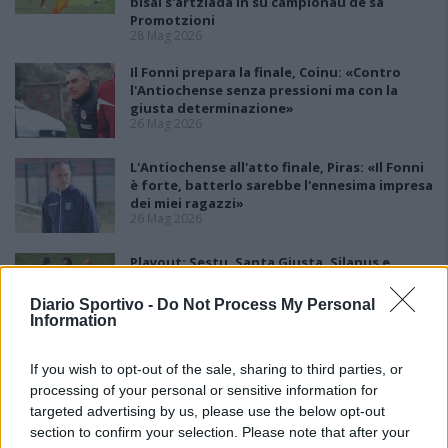
bisai s'artziada in su campionau de sa
Promotzioni
28 Mag 2026
Il Fonni prepara la finale, Coinu: «Contro
l'Antiochense senza pressioni ma con la
giusta determinazione»
26 Mag 2026
L'Antiochense all'atto finale, Piras: «Il Fonni
è forte, batterlo sarebbe l'ennesima impresa
dei miei ragazzi»
26 Mag 2026
Playout: Sestu, Santa Giusta, Silanus e
Malaspina salve, Bariese, Barumini, Siniscola
e Sennori in Seconda
Diario Sportivo -
Do Not Process My Personal
25 Mag 2026
Information
Playoff: blitz esterni per Antiochense e
If you wish to opt-out of the sale, sharing to third parties, or
Fonni, la finalissima è loro
processing of your personal or sensitive information for
25 Mag 2026
targeted advertising by us, please use the below opt-out
section to confirm your selection. Please note that after your