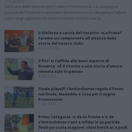
22 Lug 2026
Sarà una delle favorite per il salto in Promozione. La campagna
acquisti del Tertenia è senz'altro faraonica per la categoria e l'ultimo
colpo degli ogliastrini fa rumore perché a rinforzare la…
Il Ghilarza a caccia del riscatto: «La Prima?
Faremo un campionato all’altezza della
storia del nostro club»
22 Giu 2026
Il Pirri si riaffida alle mani esperte di
Busanca: «Ė il ritorno a una storia d’amore
rimasta solo in pausa»
2 Giu 2026
Finale playoff: l'Antiochense regola il Fonni
nel finale, Madeddu e Cosa per il sogno
Promozione
1 Giu 2026
Primu Categoria: is de su Fonne e is de
s'Antiochense s'ant a isfidai in sa partida
finali po custa stagioni; chini bincit at a podi