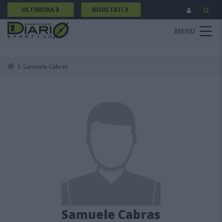
Salta
ULTIMORA
RISULTATI
al
contenuto
MENU
principale
Samuele Cabras
Breadcrumb
Samuele Cabras