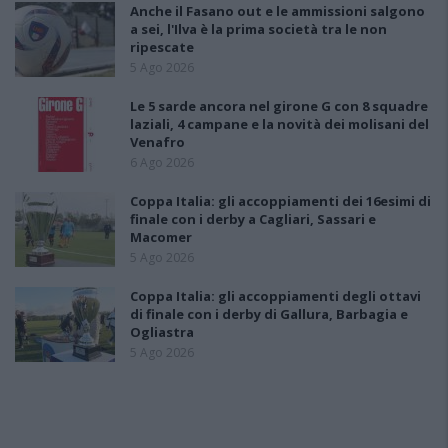
Anche il Fasano out e le ammissioni salgono
a sei, l'Ilva è la prima società tra le non
ripescate
5 Ago 2026
Le 5 sarde ancora nel girone G con 8 squadre
laziali, 4 campane e la novità dei molisani del
Venafro
6 Ago 2026
Coppa Italia: gli accoppiamenti dei 16esimi di
finale con i derby a Cagliari, Sassari e
Macomer
5 Ago 2026
Coppa Italia: gli accoppiamenti degli ottavi
di finale con i derby di Gallura, Barbagia e
Ogliastra
5 Ago 2026