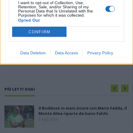
I want to opt-out of Collection, Use,
Retention, Sale, and/or Sharing of my
Personal Data that Is Unrelated with the
Purposes for which it was collected.
Opted Out
CONFIRM
Data Deletion
Data Access
Privacy Policy
PIÙ LETTI OGGI
Il Buddusò in mani sicure con Mario Fadda, il
Monte Alma riparte da Ivano Falchi
5 Ago 2026