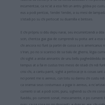
incumentzai, ca nc'at a essi feti un antru giòbia po custu 
eus a podi pentzai, 'tendei 'tendei, a su mesi de lampad
s'istadi po su chi pertocat su duamilla e bintises.
E chi pròpriu si ddu depu narai, seu incumintzendi a dda 
sciri, chentza giai giai de cumprendi su poita: ant a ess
chi ancora nci funt (a partiri de cussa ca is americanus n
s'Iran, po no si scaresci de sa tialu de gherra, lègia cum
chi sighit a andai ainnantis de unu bellu pagheddeddu de t
tempus at a fai in custus tres mesis de istadi chi ndi fun
crisi chi, a cantu parrit, sighit a pertocai (e is cosas ian
nci ponint me is aereus, cun totu su dannu chi custu ndi
ca oramai seus costumaus a pigai is aereus, a nc'artziai 
cumenti si iat a podi scriri, puru, sighendi su chi mi cons
fueddu, po cumenti sonat, mescamente, e po cumenti b
puru, ca sa cosa no mi dispraxit), e duncas, eia, chi sig