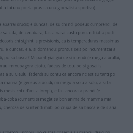
 a fai unu poeta prus ca unu giornalista sportivu).
 a abarrai drucis; e duncas, de su chi ndi podeus cumprendi, de
de sa cida, de cenabara, fait a narai custu puru, ndi iat a podi
 dotoris chi sighint is previsionis, ca is temperaduras massimas
puru, e duncas, eia, si domandu: prontus seis po incumentzai a
 po sa basca? Mi parrit giai giai de si intendi (e megu a brullai,
narau immubagora etotu, fadeus de totu po si gosai is
s a su Cieulu, fadendi su contu ca ancora nc'est su tanti po
ca manna (e gei eus a acudi, mi megu a solu a solu, a si fai
 is mesis chi nd'ant a lompi), e fait ancora a prandi (e
 coba-coba (cumenti si megàt sa bon'anima de mamma mia
u, chentza de si intendi mabi po crupa de sa basca e de s'aria
uschetotu, pròpriu po custas cosas: a su mancu, diaici mi