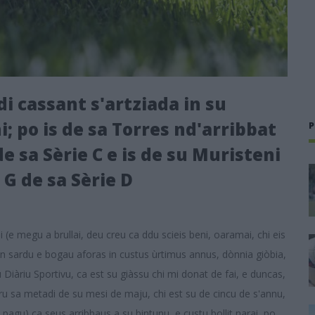
i cassant s'artziada in su
 po is de sa Torres nd'arribbat
P
e sa Sèrie C e is de su Muristeni
a G de sa Sèrie D
 (e megu a brullai, deu creu ca ddu scieis beni, oaramai, chi eis
 in sardu e bogau aforas in custus ùrtimus annus, dònnia giòbia,
iàriu Sportivu, ca est su giàssu chi mi donat de fai, e duncas,
puru sa metadi de su mesi de maju, chi est su de cincu de s'annu,
pagu) ca seus arribbaus a su bintunu, e custu bollit narai, po