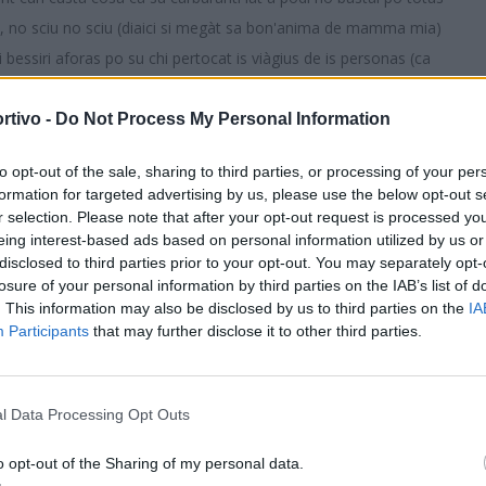
dì, no sciu no sciu (diaici si megàt sa bon'anima de mamma mia)
 bessiri aforas po su chi pertocat is viàgius de is personas (ca
du a totus, e nci iat a mancai atru puru).
rtivo -
Do Not Process My Personal Information
 ca sighiri a pregai, cumenti fatzu dònnia dì, de su restu, ca su
to opt-out of the sale, sharing to third parties, or processing of your per
edadi de nosu, piedadi de s'omini, po cumenti est bivendi in custu
formation for targeted advertising by us, please use the below opt-out s
S
 tra cristianus motus e fatus fintzas a arrogus de is bombas, e
r selection. Please note that after your opt-out request is processed y
i seus cumbinendi a sa Nadura (e ddu scriu, eia, cun sa N
eing interest-based ads based on personal information utilized by us or
disclosed to third parties prior to your opt-out. You may separately opt-
ispetu chi estus a depi tenni po sa Nadura, chi est mamma e
losure of your personal information by third parties on the IAB’s list of
mpiri, dda trataus a trassa de cumenti si tratant una pariga de
. This information may also be disclosed by us to third parties on the
IA
Participants
that may further disclose it to other third parties.
 no sciu pròpriu innoi,e cumenti, agatai paxi: apu lìgiu pròpriu
l Data Processing Opt Outs
s, ndi iat a podi arribbai puru sa basca manna, e sa cosa ballit
ndi scabulli. E torra, s'ùnica cosa chi potzu fai, in dì de oi, po
o opt-out of the Sharing of my personal data.
u chi potzat tenni sa piedadi, eia, ddi naru pròpriu diaici, de