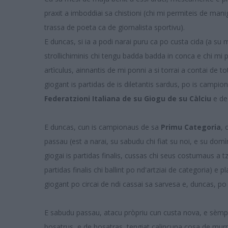
praxit a imboddiai sa chistioni (chi mi permiteis de mani
trassa de poeta ca de giornalista sportivu).
E duncas, si ia a podi narai puru ca po custa cida (a s
strollichiminis chi tengu badda badda in conca e chi mi pr
artìculus, ainnantis de mi ponni a si torrai a contai de t
giogant is partidas de is diletantis sardus, po is campio
Federatzioni Italiana de su Giogu de su Càlciu
e de
E duncas, cun is campionaus de sa
Primu Categoria
, 
passau (est a narai, su sabudu chi fiat su noi, e su domìni
giogai is partidas finalis, cussas chi seus costumaus a tz
partidas finalis chi ballint po nd'artziai de categoria) e pl
giogant po circai de ndi cassai sa sarvesa e, duncas, po 
E sabudu passau, atacu pròpriu cun custa nova, e sèmpir
bosatrus, e de bosatras, tengiat calincuna cosa de murru