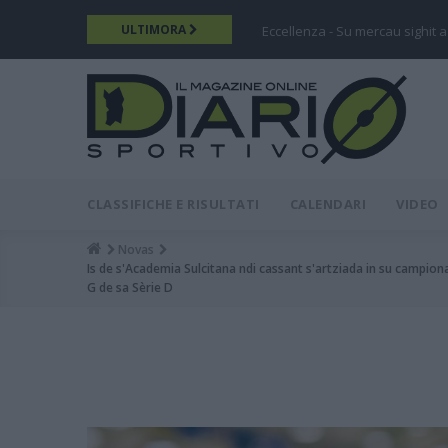
Salta
ULTIMORA
Eccellenza - Su mercau sighit a
al
contenuto
principale
DIARIO
MAIN
CLASSIFICHE E RISULTATI
CALENDARI
VIDEO
MENU
Novas
Breadcrumb
Is de s'Academia Sulcitana ndi cassant s'artziada in su campiona
G de sa Sèrie D