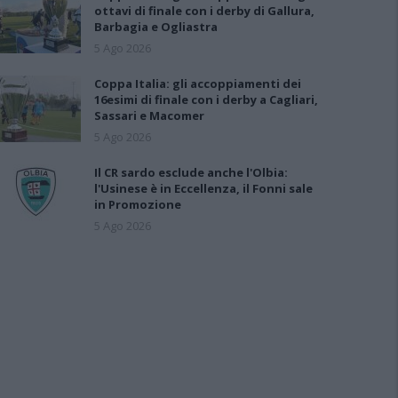
ottavi di finale con i derby di Gallura,
Barbagia e Ogliastra
5 Ago 2026
Coppa Italia: gli accoppiamenti dei
16esimi di finale con i derby a Cagliari,
Sassari e Macomer
5 Ago 2026
Il CR sardo esclude anche l'Olbia:
l'Usinese è in Eccellenza, il Fonni sale
in Promozione
5 Ago 2026