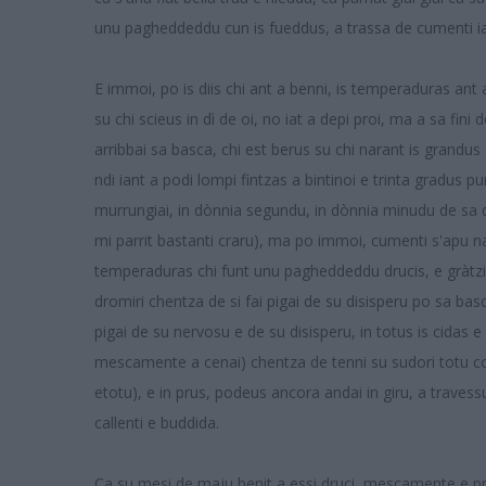
unu pagheddeddu cun is fueddus, a trassa de cumenti iat
E immoi, po is diis chi ant a benni, is temperaduras ant
su chi scieus in dì de oi, no iat a depi proi, ma a sa fini 
arribbai sa basca, chi est berus su chi narant is grandus
ndi iant a podi lompi fintzas a bintinoi e trinta gradus 
murrungiai, in dònnia segundu, in dònnia minudu de sa dì,
mi parrit bastanti craru), ma po immoi, cumenti s'apu 
temperaduras chi funt unu pagheddeddu drucis, e gràtzia
dromiri chentza de si fai pigai de su disisperu po sa bas
pigai de su nervosu e de su disisperu, in totus is cidas e
mescamente a cenai) chentza de tenni su sudori totu
etotu), e in prus, podeus ancora andai in giru, a travess
callenti e buddida.
Ca su mesi de maju benit a essi druci, mescamente e pr