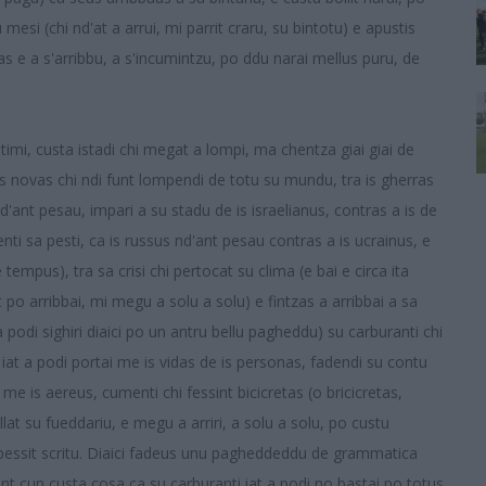
mesi (chi nd'at a arrui, mi parrit craru, su bintotu) e apustis
as e a s'arribbu, a s'incumintzu, po ddu narai mellus puru, de
timi, custa istadi chi megat a lompi, ma chentza giai giai de
i is novas chi ndi funt lompendi de totu su mundu, tra is gherras
d'ant pesau, impari a su stadu de is israelianus, contras a is de
enti sa pesti, ca is russus nd'ant pesau contras a is ucrainus, e
empus), tra sa crisi chi pertocat su clima (e bai e circa ita
t po arribbai, mi megu a solu a solu) e fintzas a arribbai a sa
t a podi sighiri diaici po un antru bellu pagheddu) su carburanti chi
 iat a podi portai me is vidas de is personas, fadendi su contu
me is aereus, cumenti chi fessint bicicretas (o bricicretas,
illat su fueddariu, e megu a arriri, a solu a solu, po custu
essit scritu. Diaici fadeus unu pagheddeddu de grammatica
hint cun custa cosa ca su carburanti iat a podi no bastai po totus