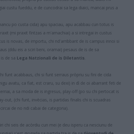
giai custu fueddu, e de cuncodrai sa lega diaici, mancai prus a
u mancu po custa cida) apu spaciau, apu acabbau cun totus is
axit (mi praxit fintzas a m'amachiai) a si intregai in custus
otus is novas, de importu, chi nd'arribbant de is campus innoi si
naus (ddu eis a sciri beni, oramai) pesaus de is de sa
 is de sa
Lega Natzionali de is Diletantis
.
chi funt acabbaus, chi si funt serraus pròpriu su fini de cida
gu avatu, ca fiat, est craru, su dexi) in dì de oi abarrant feti de
erriai, a sa moda de is ingresus, play-off (po su chi pertocat is
ay-out, (chi funt, invècias, is partidas finalis chi is scuadras
circai de no ndi cabai de categoria).
i chi seis de acòrdiu cun mei (e deu isperu ca nesciunu de
ngiai) s'est giogada sa partida tra is de sa
Gioventudi de