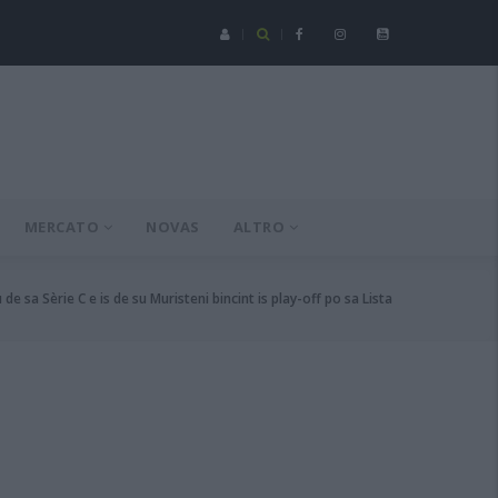
Serie C - Coppa Italia: Spezia-Torres posticipata a domenica 16 a
MERCATO
NOVAS
ALTRO
 sa Sèrie C e is de su Muristeni bincint is play-off po sa Lista