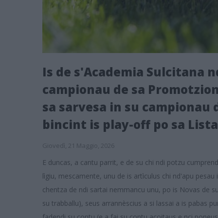
Is de s'Academia Sulcitana nd
campionau de sa Promotzioni;
sa sarvesa in su campionau d
bincint is play-off po sa List
Giovedì, 21 Maggio, 2026
E duncas, a cantu parrit, e de su chi ndi potzu cumprendi
lìgiu, mescamente, unu de is artìculus chi nd'apu pesau
chentza de ndi sartai nemmancu unu, po is Novas de su D
su trabballu), seus arrannèscius a si lassai a is pabas 
fadendi su contu (e a fai su contu acoitaus e nci poneus 