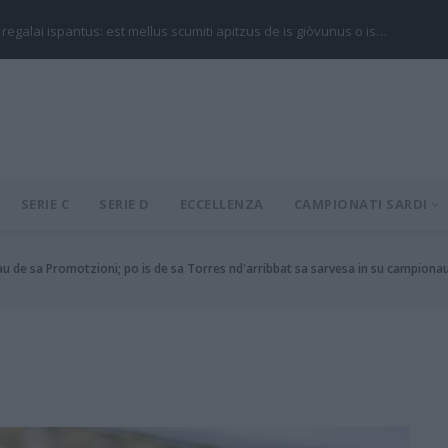
 regalai ispantus: est mellus scumiti apitzus de is giòvunus o is…
SERIE C
SERIE D
ECCELLENZA
CAMPIONATI SARDI
u de sa Promotzioni; po is de sa Torres nd'arribbat sa sarvesa in su campionau de