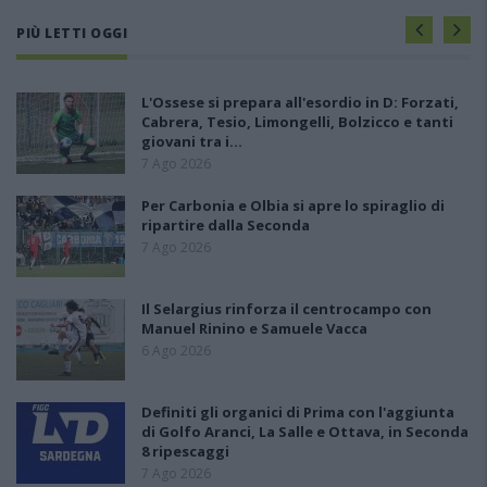
PIÙ LETTI OGGI
L'Ossese si prepara all'esordio in D: Forzati,
Cabrera, Tesio, Limongelli, Bolzicco e tanti
giovani tra i…
7 Ago 2026
Per Carbonia e Olbia si apre lo spiraglio di
ripartire dalla Seconda
7 Ago 2026
Il Selargius rinforza il centrocampo con
Manuel Rinino e Samuele Vacca
6 Ago 2026
Definiti gli organici di Prima con l'aggiunta
di Golfo Aranci, La Salle e Ottava, in Seconda
8 ripescaggi
7 Ago 2026