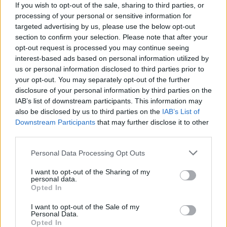
figlio d'arte Bruno Conti
If you wish to opt-out of the sale, sharing to third parties, or
1 Ago 2026
processing of your personal or sensitive information for
targeted advertising by us, please use the below opt-out
section to confirm your selection. Please note that after your
L'Ossese in D con lo zoccolo duro: Di Pietro,
opt-out request is processed you may continue seeing
Fancellu, Gueli, Nurra, Mainardi e Tapparello
interest-based ads based on personal information utilized by
30 Lug 2026
us or personal information disclosed to third parties prior to
your opt-out. You may separately opt-out of the further
disclosure of your personal information by third parties on the
IAB’s list of downstream participants. This information may
also be disclosed by us to third parties on the
IAB’s List of
Downstream Participants
that may further disclose it to other
third parties.
Personal Data Processing Opt Outs
I want to opt-out of the Sharing of my
personal data.
Opted In
I want to opt-out of the Sale of my
Personal Data.
Opted In