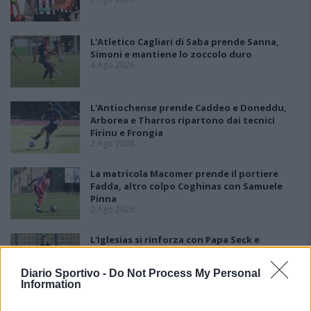
L'Atletico Cagliari di Saba prende Sanna,
Simoni e mantiene lo zoccolo duro
4 Ago 2026
L'Antiochense prende Caddeo e Doneddu,
Arborea e Tharros ripartono dai tecnici
Firinu e Frongia
2 Ago 2026
La matricola Macomer prende il portiere
Fadda, altro colpo Coghinas con Samuele
Pinna
2 Ago 2026
L'Iglesias si rinforza con Papa Seck e
Diawara, al Bonorva il difensore Balbo
1 Ago 2026
Diario Sportivo -
Do Not Process My Personal
Information
Colpo del Tortolì: arriva il centrocampista