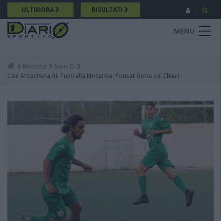
Salta
ULTIMORA
RISULTATI
al
contenuto
MENU
principale
Mercato
Serie D
Breadcrumb
L'ex Arzachena Al-Tumi alla Nocerina, Ponsat firma col Chieri