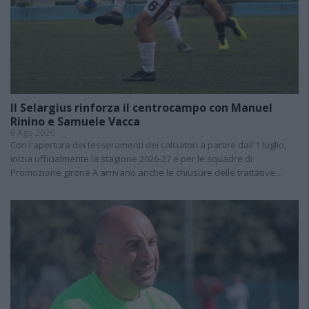
Il Selargius rinforza il centrocampo con Manuel
Rinino e Samuele Vacca
6 Ago 2026
Con l'apertura dei tesseramenti dei calciatori a partire dall'1 luglio,
inizia ufficialmente la stagione 2026-27 e per le squadre di
Promozione girone A arrivano anche le chiusure delle trattative…