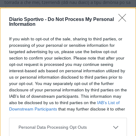
torrada a che mei, tzerriendi (ddi nau diaici) a tipu dimònia po sa
fami chi teniàt.
Diario Sportivo -
Do Not Process My Personal
E duncas, totu custu stracòsciu de fueddus po si narai, ca a
Information
bortas bastat pagu meda po si torrai a intendi selenus, e
prexaus; a bortas (chi est cussu chi m'arrapitu fatu fatu, deu po
If you wish to opt-out of the sale, sharing to third parties, or
primu) bastat una mesu bona nova po si intendi torra cun totus
processing of your personal or sensitive information for
is fortzas, cun totus is energias in su corpus. E duncas, eia, no
targeted advertising by us, please use the below opt-out
potzu domandai atru a su Cielu po custa cida, ma potzu feti
section to confirm your selection. Please note that after your
torrai gràtzias po su de essi torrau a biri sa pisitedda stimada
opt-out request is processed you may continue seeing
cosa mia, chi su Cielu dda agiudit a no dda acabbai, mancai, in
interest-based ads based on personal information utilized by
calincunu logu perigulosu, cumenti perigulosas, de su restu,funt
us or personal information disclosed to third parties prior to
is bias, prenas, a dònnia ora de sa dì, de machinas chi currint
your opt-out. You may separately opt-out of the further
cumenti chi fessit una gara de Formula Unu.
disclosure of your personal information by third parties on the
IAB’s list of downstream participants. This information may
E duncas, eia, su chi si potzu narai, arribbaus chi seus a custu
also be disclosed by us to third parties on the
IAB’s List of
puntu de s'artìculu, est ca, po custa cida puru, apu acabbau
Downstream Participants
that may further disclose it to other
totus is contus, is contixeddus, e is strollichiminis chi tenia
third parties.
badda badda in conca, e duncas, eia, si podeus fuiai, a fundu 'e
susu, me is chistionis chi pertocant su mundu de sa bòcia, e
Personal Data Processing Opt Outs
duncas, su mundu de is campionaus, pesaus de sa