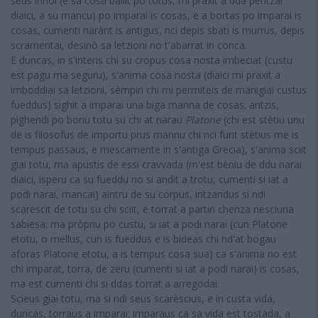
seus innoi (e sa cosa ballit po totus, mi praxit a dda pentzai
diaici, a su mancu) po imparai is cosas, e a bortas po imparai is
cosas, cumenti narànt is antigus, nci depis sbati is murrus, depis
scramentai, desinò sa letzioni no t'abarrat in conca.
E duncas, in s'interis chi su cropus cosa nosta imbeciat (custu
est pagu ma seguru), s'anima cosa nosta (diaici mi praxit a
imboddiai sa letzioni, sèmpiri chi mi permiteis de manigiai custus
fueddus) sighit a imparai una biga manna de cosas; antzis,
pighendi po bonu totu su chi at narau
Platone
(chi est stètiu unu
de is filosofus de importu prus mannu chi nci funt stètius me is
tempus passaus, e mescamente in s'antiga Grecia), s'anima sciit
giai totu, ma apustis de essi cravvada (m'est bèniu de ddu narai
diaici, isperu ca su fueddu no si andit a trotu, cumenti si iat a
podi narai, mancai) aintru de su corpus, intzandus si ndi
scarescit de totu su chi sciit, e torrat a partiri chenza nesciuna
sabiesa; ma pròpriu po custu, si iat a podi narai (cun Platone
etotu, o mellus, cun is fueddus e is bideas chi nd'at bogau
aforas Platone etotu, a is tempus cosa sua) ca s'anima no est
chi imparat, torra, de zeru (cumenti si iat a podi narai) is cosas,
ma est cumenti chi si ddas torrat a arregodai.
Scieus giai totu, ma si ndi seus scarèscius, e in custa vida,
duncas, torraus a imparai: imparaus ca sa vida est tostada, a