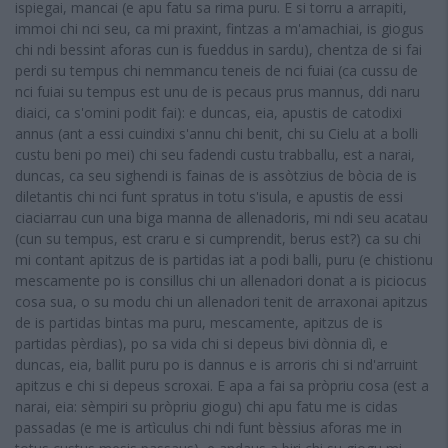
ispiegai, mancai (e apu fatu sa rima puru. E si torru a arrapiti,
immoi chi nci seu, ca mi praxint, fintzas a m'amachiai, is giogus
chi ndi bessint aforas cun is fueddus in sardu), chentza de si fai
perdi su tempus chi nemmancu teneis de nci fuiai (ca cussu de
nci fuiai su tempus est unu de is pecaus prus mannus, ddi naru
diaici, ca s'omini podit fai): e duncas, eia, apustis de catodixi
annus (ant a essi cuindixi s'annu chi benit, chi su Cielu at a bolli
custu beni po mei) chi seu fadendi custu trabballu, est a narai,
duncas, ca seu sighendi is fainas de is assòtzius de bòcia de is
diletantis chi nci funt spratus in totu s'isula, e apustis de essi
ciaciarrau cun una biga manna de allenadoris, mi ndi seu acatau
(cun su tempus, est craru e si cumprendit, berus est?) ca su chi
mi contant apitzus de is partidas iat a podi balli, puru (e chistionu
mescamente po is consillus chi un allenadori donat a is piciocus
cosa sua, o su modu chi un allenadori tenit de arraxonai apitzus
de is partidas bintas ma puru, mescamente, apitzus de is
partidas pèrdias), po sa vida chi si depeus bivi dònnia dì, e
duncas, eia, ballit puru po is dannus e is arroris chi si nd'arruint
apitzus e chi si depeus scroxai. E apa a fai sa pròpriu cosa (est a
narai, eia: sèmpiri su pròpriu giogu) chi apu fatu me is cidas
passadas (e me is artìculus chi ndi funt bèssius aforas me in