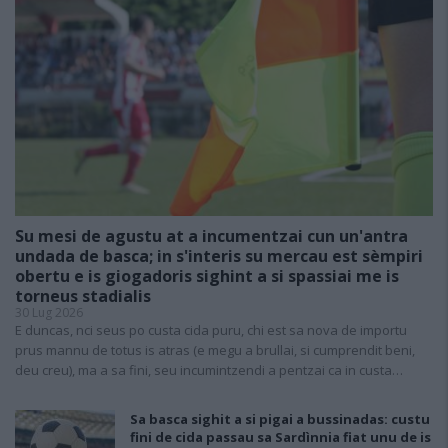
Su mesi de agustu at a incumentzai cun un'antra
undada de basca; in s'interis su mercau est sèmpiri
obertu e is giogadoris sighint a si spassiai me is
torneus stadialis
30 Lug 2026
E duncas, nci seus po custa cida puru, chi est sa nova de importu
prus mannu de totus is atras (e megu a brullai, si cumprendit beni,
deu creu), ma a sa fini, seu incumintzendi a pentzai ca in custa…
Sa basca sighit a si pigai a bussinadas: custu
fini de cida passau sa Sardìnnia fiat unu de is