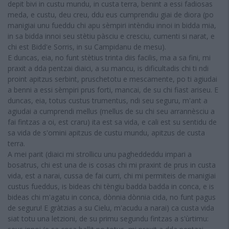
depit bivi in custu mundu, in custa terra, benint a essi fadiosas
meda, e custu, deu creu, ddu eus cumprendiu giai de diora (po
manigiai unu fueddu chi apu sèmpiri intèndiu innoi in bidda mia,
in sa bidda innoi seu stètiu pàsciu e cresciu, cumenti si narat, e
chi est Bidd'e Sorris, in su Campidanu de mesu).
E duncas, eia, no funt stètius trinta diis facilis, ma a sa fini, mi
praxit a dda pentzai diaici, a su mancu, is dificultadis chi ti ndi
proint apitzus serbint, pruschetotu e mescamente, po ti agiudai
a benni a essi sèmpiri prus forti, mancai, de su chi fiast ariseu. E
duncas, eia, totus custus trumentus, ndi seu seguru, m'ant a
agiudai a cumprendi mellus (mellus de su chi seu arrannèsciu a
fai fintzas a oi, est craru) ita est sa vida, e cali est su sentidu de
sa vida de s'omini apitzus de custu mundu, apitzus de custa
terra.
A mei parit (diaici mi strollicu unu pagheddeddu impari a
bosatrus, chi est una de is cosas chi mi praxint de prus in custa
vida, est a narai, cussa de fai curri, chi mi permiteis de manigiai
custus fueddus, is bideas chi tèngiu badda badda in conca, e is
bideas chi m'agatu in conca, dònnia dònnia cida, no funt pagus
de seguru! E gràtzias a su Cielu, m'acudu a narai) ca custa vida
siat totu una letzioni, de su primu segundu fintzas a s'ùrtimu: