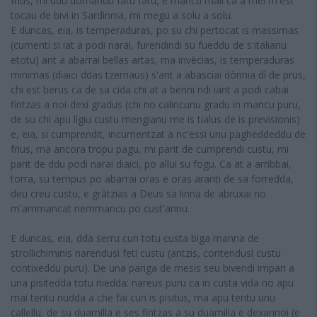
frius, mi ddu domandu fatu fatu, e mancu mali ca a mei m'est
tocau de bivi in Sardìnnia, mi megu a solu a solu.
E duncas, eia, is temperaduras, po su chi pertocat is massimas
(cumenti si iat a podi narai, furendindi su fueddu de s'italianu
etotu) ant a abarrai bellas artas, ma invècias, is temperaduras
minimas (diaici ddas tzerriaus) s'ant a abasciai dònnia dì de prus,
chi est berus ca de sa cida chi at a benni ndi iant a podi cabai
fintzas a noi-dexi gradus (chi no calincunu gradu in mancu puru,
de su chi apu lìgiu custu mengianu me is tialus de is previsionis)
e, eia, si cumprendit, incumentzat a nc'essi unu pagheddeddu de
frius, ma ancora tropu pagu, mi parit de cumprendi custu, mi
parit de ddu podi narai diaici, po allui su fogu. Ca at a arribbai,
torra, su tempus po abarrai oras e oras aranti de sa forredda,
deu creu custu, e gràtzias a Deus sa linna de abruxai no
m'ammancat nemmancu po cust'annu.
E duncas, eia, dda serru cun totu custa biga manna de
strollichiminis narendusì feti custu (antzis, contendusì custu
contixeddu puru). De una pariga de mesis seu bivendi impari a
una pisitedda totu niedda: nareus puru ca in custa vida no apu
mai tentu nudda a che fai cun is pisitus, ma apu tentu unu
callellu, de su duamilla e ses fintzas a su duamilla e dexannoi (e