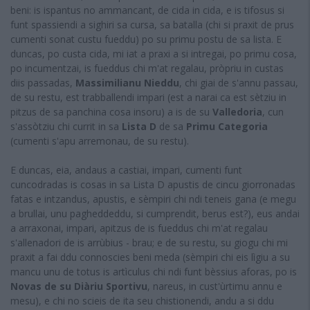
beni: is ispantus no ammancant, de cida in cida, e is tifosus si
funt spassiendi a sighiri sa cursa, sa batalla (chi si praxit de prus
cumenti sonat custu fueddu) po su primu postu de sa lista. E
duncas, po custa cida, mi iat a praxi a si intregai, po primu cosa,
po incumentzai, is fueddus chi m'at regalau, pròpriu in custas
diis passadas,
Massimilianu Nieddu
, chi giai de s'annu passau,
de su restu, est trabballendi impari (est a narai ca est sètziu in
pitzus de sa panchina cosa insoru) a is de su
Valledoria
, cun
s'assòtziu chi currit in sa
Lista D
de sa
Primu Categoria
(cumenti s'apu arremonau, de su restu).
E duncas, eia, andaus a castiai, impari, cumenti funt
cuncodradas is cosas in sa Lista D apustis de cincu giorronadas
fatas e intzandus, apustis, e sèmpiri chi ndi teneis gana (e megu
a brullai, unu pagheddeddu, si cumprendit, berus est?), eus andai
a arraxonai, impari, apitzus de is fueddus chi m'at regalau
s'allenadori de is arrùbius - brau; e de su restu, su giogu chi mi
praxit a fai ddu connoscies beni meda (sèmpiri chi eis lìgiu a su
mancu unu de totus is artìculus chi ndi funt bèssius aforas, po is
Novas de su Diàriu Sportivu
, nareus, in cust'ùrtimu annu e
mesu), e chi no scieis de ita seu chistionendi, andu a si ddu