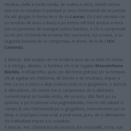
resultau, bellu e tundu tundu, de cuatru a zeru), nd'ant serrau
una cun su resultau in paridadi (e seus chistionendi de sa partida
chi ant giogau in domu de is de su
Lauras
, chi s'est serrada cun
su resultau de duus a duus) e po immoi ndi funt arrutus a terra
(chi mi permiteis de manigiai custus fueddus, e chi si cumprendit
su chi seu circhendi de si narai) feti una borta, est a narai, a sa
segunda bessida de su campionau, in domu de is de s'
Itiri
Cannedu
.
E duncas, dda acabbu de mi strollicai prus de su tanti chi serbit,
e si intregu, allestru, is fueddus chi m'at regalau
Massimiliano
Nieddu
, e nd'aprofitu, puru, po ddi torrai gràtzias po su tempus
chi at agatau po chistionai, de bòcias e de resultaus, impari a
mei: ca no si estus a depi scaresci mai ca is giogadoris, e duncas
is allenadoris, chi currint me is campionaus de is diletantis,
cumenti narat su fueddu etotu, de su restu, ddu faint po su
spàssiu, e po si spreviai unu pagheddeddu, ma no ndi cabant in
campu (e seu chistionendi po is giogadoris, mescamente) po su
dinai, e sa pròpriu cosa si iat a podi narai, puru, de is allenadoris
chi trabballant impari a is scuadras.
E duncas, eia, chistionaus de piciocus (sa cosa ballit, torra, siat