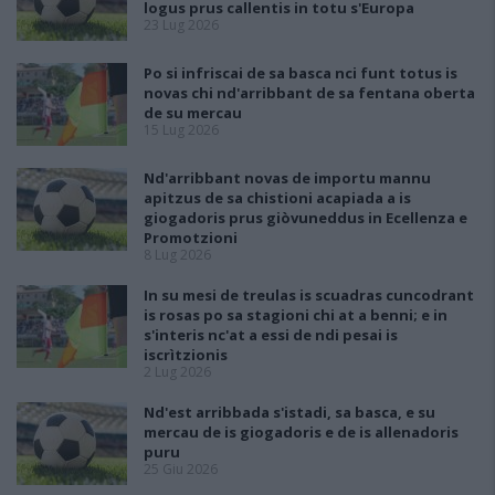
logus prus callentis in totu s'Europa
23 Lug 2026
Po si infriscai de sa basca nci funt totus is
novas chi nd'arribbant de sa fentana oberta
de su mercau
15 Lug 2026
Nd'arribbant novas de importu mannu
apitzus de sa chistioni acapiada a is
giogadoris prus giòvuneddus in Ecellenza e
Promotzioni
8 Lug 2026
In su mesi de treulas is scuadras cuncodrant
is rosas po sa stagioni chi at a benni; e in
s'interis nc'at a essi de ndi pesai is
iscrìtzionis
2 Lug 2026
Nd'est arribbada s'istadi, sa basca, e su
mercau de is giogadoris e de is allenadoris
puru
25 Giu 2026