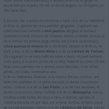
totus custus mesis passaus), e andaus a biri chi su giogu mi
bessit beni po oi puru, chi est su chi mi auguru, su chi isperu, po
ddu narai diaici.
E duncas, eia, si potzu incumentzai a narai ca is de su Valledoria,
in dì de oi, apustis de cincu partidas giogadas, s'agatant cun
calincuna cosa cumenti a
dexi puntus
allogaus in buciaca
(cumenti si narat a trassa de s'italianu etotu), e tenint, duncas (a
fai is contus nci poneus pagu meda, est a narai ca acoitaus),
cincu puntus in mancu
de is chi tenint, sèmpiri in dì de oi, mi
parit craru, is de su
Monti Alma
e is de sa
Lanteri de Tattari
,
chi s'agatant (e sa cosa ballit po totus e duus, mi parit bastanti
craru puru) a su primu postu de sa lista, fadendi su contu chi ant
bintu cincu partidas me is primus cincu bessidas, e no nd'ant
pèrdiu, est craru, nemmancu una.
Is de su Valledoria, invècias, a su mancu fintzas a immoi, ant
bintu tres partidas (in sa primu bessida, in domu cosa insoru
etotu, contras a is de sa
San Paolo
, a sa de tres bessidas, in
domu cosa insoru, torra, contras a is de su
Malaspina
, cun su
resultau tundu tundu de cincu a zeru, e duncas, apustis, in
s'ùrtima bessida chi ant fatu, est a narai, duncas, pròpriu cussa
de sa cida passada, contras a is de s'
Atleticu de Sorso
, cun su