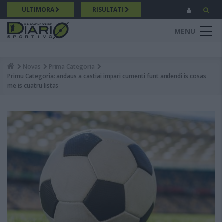
Salta
ULTIMORA
RISULTATI
al
contenuto
MENU
principale
Novas
Prima Categoria
Breadcrumb
Primu Categoria: andaus a castiai impari cumenti funt andendi is cosas
me is cuatru listas