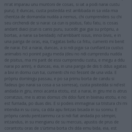
m'at imparau unu muntoni de cosas, si iat a podi narai custu
puru). E duncas, custa pisitedda est arribbada in sa vida mia
chentza de domandai nudda a nemus, chi cumprendeis su chi
seu circhendi de si narai: ca cun is pisitus, fatu fatu, is cosas
andant diaici (cun is canis puru, sucedit giai giai su pròpriu, a
bortas, a narai sa beridadi): nd'arribbant issus, innoi bivis, e in
una pariga de oras, eia, t'agatas bellu ca fritu, cumenti mi benit
de narai. Est a narai, duncas, a si ndi pigai sa cunfiantza custus
animabis nci ponint pagu meda (deu no ndi cumprendu nudda
de pisitus, ma mi parit de essi cumprendiu custu, e megu a ddu
narai po arriri), e duncas, eia, in una pariga de diis ti ddus agatas
a bivi in domu cun tui, cumenti chi nci fessint de una vida. E
pròpriu domìnigu passau, e po sa primu borta de candu si
fadeus (po narai sa cosa a sa sorresa), custa pisitedda si nd'est
andada in giru, innoi acanta etotu, est a narai, in giru me is atrus
corratzus, me is atras domus chi ddoi funt in bixinau etotu, e no
est furriada, po duas diis. E si podeis immaginai sa tristura chi mi
intendia in su coru, ca dda apu fintzas bisada in su sonnu. E
pròpriu candu pentzammu ca si ndi fiat andada po sèmpiri,
intzandus, in su mengianu de su mercuis, apustis de prus de
corantotu oras de s'ùrtima borta chi dda emu bida, eia, est