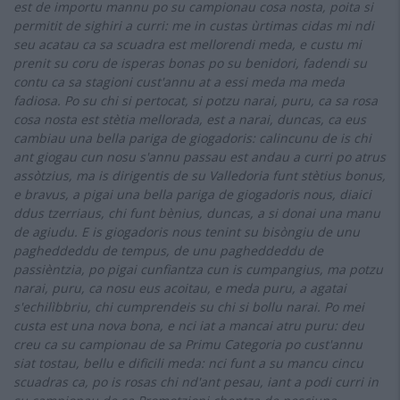
est de importu mannu po su campionau cosa nosta, poita si
permitit de sighiri a curri: me in custas ùrtimas cidas mi ndi
seu acatau ca sa scuadra est mellorendi meda, e custu mi
prenit su coru de isperas bonas po su benidori, fadendi su
contu ca sa stagioni cust'annu at a essi meda ma meda
fadiosa. Po su chi si pertocat,
si potzu narai, puru, ca sa rosa
cosa nosta est stètia mellorada, est a narai, duncas, ca eus
cambiau una bella pariga de giogadoris:
calincunu de is chi
ant giogau cun nosu s'annu passau
est andau a curri po atrus
assòtzius, ma is dirigentis de su Valledoria funt stètius bonus,
e bravus, a pigai una bella pariga de giogadoris nous, diaici
ddus tzerriaus, chi funt bènius, duncas, a si donai una manu
de agiudu. E is giogadoris nous tenint su bisòngiu de unu
pagheddeddu de tempus, de unu pagheddeddu de
passièntzia, po pigai cunfiantza cun is cumpangius, ma potzu
narai, puru, ca nosu eus acoitau, e meda puru, a agatai
s'echilìbbriu, chi cumprendeis su chi si bollu narai. Po mei
custa est una nova bona, e nci iat a mancai atru puru: deu
creu ca su campionau de sa Primu Categoria po cust'annu
siat tostau, bellu e dificili meda: nci funt a su mancu cincu
scuadras ca, po is rosas chi nd'ant pesau, iant a podi curri in