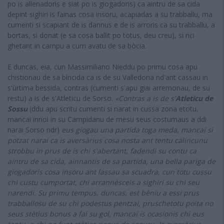
po is allenadoris e siat po is giogadoris) ca aintru de sa cida
depint sighiri is fainas cosa insoru, acapiadas a su trabballu, ma
cumenti si scapiant de is dannus e de is arroris ca su trabballu, a
bortas, si donat (e sa cosa ballit po totus, deu creu), si nci
ghetant in campu a curri avatu de sa bòcia.
E duncas, eia, cun Massimiliano Nieddu po primu cosa apu
chistionau de sa bìncida ca is de su Valledoria nd'ant cassau in
s'ùrtima bessida, contras (cumenti s'apu giai arremonau, de su
restu) a is de s'Atleticu de Sorso.
«Contras a is de s'
Atleticu de
Sossu
(ddu apu scritu cumenti si narat in cussa zona etotu,
mancai innoi in su Campidanu de mesu seus costumaus a ddi
narai Sorso ndr)
eus giogau una partida toga meda, mancai si
potzat narai ca is aversàrius cosa nosta ant tentu calincunu
strobbu in prus de is chi s'abertant, fadendi su contu ca
aintru de sa cida, ainnantis de sa partida, una bella pariga de
giogadoris cosa insoru ant lassau sa scuadra, cun totu cussu
chi custu cumportat, chi arrannèsceis a sighiri su chi seu
narendi. Su primu tempus, duncas, est bèniu a essi prus
trabballosu de su chi podestus pentzai, pruschetotu poita no
seus stètius bonus a fai su gol, mancai is ocasionis chi eus