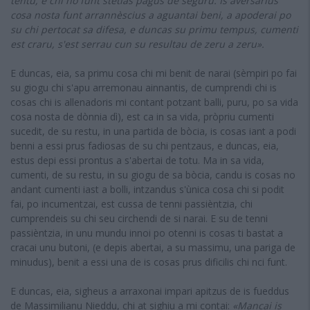
tentu, e chi no funt stètias pagus de seguru. Is aversàrius
cosa nosta funt arrannèscius a aguantai beni, a apoderai po
su chi pertocat sa difesa, e duncas su primu tempus, cumenti
est craru, s'est serrau cun su resultau de zeru a zeru».
E duncas, eia, sa primu cosa chi mi benit de narai (sèmpiri po fai
su giogu chi s'apu arremonau ainnantis, de cumprendi chi is
cosas chi is allenadoris mi contant potzant balli, puru, po sa vida
cosa nosta de dònnia dì), est ca in sa vida, pròpriu cumenti
sucedit, de su restu, in una partida de bòcia, is cosas iant a podi
benni a essi prus fadiosas de su chi pentzaus, e duncas, eia,
estus depi essi prontus a s'abertai de totu. Ma in sa vida,
cumenti, de su restu, in su giogu de sa bòcia, candu is cosas no
andant cumenti iast a bolli, intzandus s'ùnica cosa chi si podit
fai, po incumentzai, est cussa de tenni passièntzia, chi
cumprendeis su chi seu circhendi de si narai. E su de tenni
passièntzia, in unu mundu innoi po otenni is cosas ti bastat a
cracai unu butoni, (e depis abertai, a su massimu, una pariga de
minudus), benit a essi una de is cosas prus dificilis chi nci funt.
E duncas, eia, sigheus a arraxonai impari apitzus de is fueddus
de Massimilianu Nieddu, chi at sighiu a mi contai:
«Mancai is