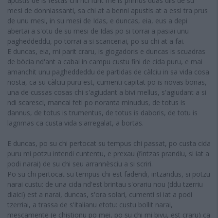
apustis de is festas chi nci funt me is primus duas diis de su
mesi de donniassanti, sa chi at a benni apustis at a essi tra prus
de unu mesi, in su mesi de Idas, e duncas, eia, eus a depi
abertai a s'otu de su mesi de Idas po si torrai a pasiai unu
pagheddeddu, po torrai a si scanceriai, po su chi at a fai.
E duncas, eia, mi parit craru, is giogadoris e duncas is scuadras
de bòcia nd'ant a cabai in campu custu fini de cida puru, e mai
amanchit unu pagheddeddu de partidas de càlciu in sa vida cosa
nosta, ca su càlciu puru est, cumenti capitat po is novas bonas,
una de cussas cosas chi s'agiudant a bivi mellus, s'agiudant a si
ndi scaresci, mancai feti po noranta minudus, de totus is
dannus, de totus is trumentus, de totus is daboris, de totu is
lagrimas ca custa vida s'arregalat, a bortas.
E duncas, po su chi pertocat su tempus chi passat, po custa cida
puru mi potzu intendi cuntentu, e prexau (fintzas prandiu, si iat a
podi narai) de su chi seu arrannèsciu a si scriri.
Po su chi pertocat su tempus chi est fadendi, intzandus, si potzu
narai custu: de una cida nd'est brintau s'orariu nou (ddu tzerriu
diaici) est a narai, duncas, s'ora solari, cumenti si iat a podi
tzerriai, a trassa de s'italianu etotu: custu bollit narai,
mescamente (e chistionu po mei, po su chi mi bivu, est craru) ca