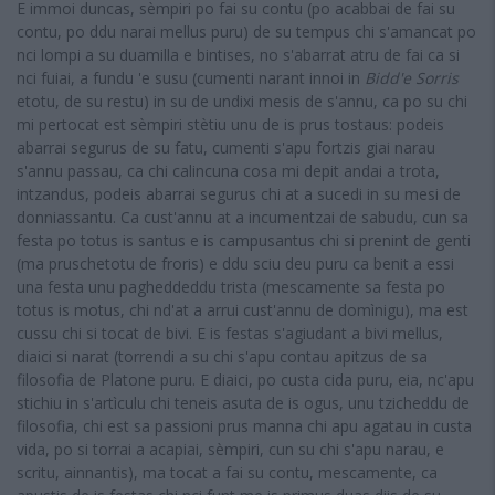
E immoi duncas, sèmpiri po fai su contu (po acabbai de fai su
contu, po ddu narai mellus puru) de su tempus chi s'amancat po
nci lompi a su duamilla e bintises, no s'abarrat atru de fai ca si
nci fuiai, a fundu 'e susu (cumenti narant innoi in
Bidd'e Sorris
etotu, de su restu) in su de undixi mesis de s'annu, ca po su chi
mi pertocat est sèmpiri stètiu unu de is prus tostaus: podeis
abarrai segurus de su fatu, cumenti s'apu fortzis giai narau
s'annu passau, ca chi calincuna cosa mi depit andai a trota,
intzandus, podeis abarrai segurus chi at a sucedi in su mesi de
donniassantu. Ca cust'annu at a incumentzai de sabudu, cun sa
festa po totus is santus e is campusantus chi si prenint de genti
(ma pruschetotu de froris) e ddu sciu deu puru ca benit a essi
una festa unu pagheddeddu trista (mescamente sa festa po
totus is motus, chi nd'at a arrui cust'annu de domìnigu), ma est
cussu chi si tocat de bivi. E is festas s'agiudant a bivi mellus,
diaici si narat (torrendi a su chi s'apu contau apitzus de sa
filosofia de Platone puru. E diaici, po custa cida puru, eia, nc'apu
stichiu in s'artìculu chi teneis asuta de is ogus, unu tzicheddu de
filosofia, chi est sa passioni prus manna chi apu agatau in custa
vida, po si torrai a acapiai, sèmpiri, cun su chi s'apu narau, e
scritu, ainnantis), ma tocat a fai su contu, mescamente, ca