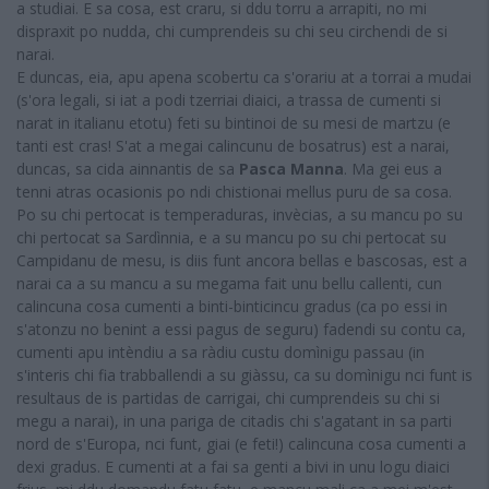
a studiai. E sa cosa, est craru, si ddu torru a arrapiti, no mi
dispraxit po nudda, chi cumprendeis su chi seu circhendi de si
narai.
E duncas, eia, apu apena scobertu ca s'orariu at a torrai a mudai
(s'ora legali, si iat a podi tzerriai diaici, a trassa de cumenti si
narat in italianu etotu) feti su bintinoi de su mesi de martzu (e
tanti est cras! S'at a megai calincunu de bosatrus) est a narai,
duncas, sa cida ainnantis de sa
Pasca Manna
. Ma gei eus a
tenni atras ocasionis po ndi chistionai mellus puru de sa cosa.
Po su chi pertocat is temperaduras, invècias, a su mancu po su
chi pertocat sa Sardìnnia, e a su mancu po su chi pertocat su
Campidanu de mesu, is diis funt ancora bellas e bascosas, est a
narai ca a su mancu a su megama fait unu bellu callenti, cun
calincuna cosa cumenti a binti-binticincu gradus (ca po essi in
s'atonzu no benint a essi pagus de seguru) fadendi su contu ca,
cumenti apu intèndiu a sa ràdiu custu domìnigu passau (in
s'interis chi fia trabballendi a su giàssu, ca su domìnigu nci funt is
resultaus de is partidas de carrigai, chi cumprendeis su chi si
megu a narai), in una pariga de citadis chi s'agatant in sa parti
nord de s'Europa, nci funt, giai (e feti!) calincuna cosa cumenti a
dexi gradus. E cumenti at a fai sa genti a bivi in unu logu diaici