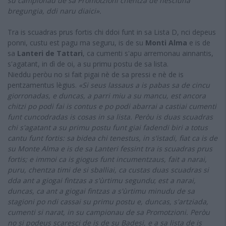
su campionau de sa Promotzioni chentza de nesciuna
bregungia, ddi naru diaici».
Tra is scuadras prus fortis chi ddoi funt in sa Lista D, nci depeus
ponni, custu est pagu ma seguru, is de su
Monti Alma
e is de
sa
Lanteri de Tattari
, ca cumenti s'apu arremonau ainnantis,
s'agatant, in dì de oi, a su primu postu de sa lista.
Nieddu peròu no si fait pigai nè de sa pressi e nè de is
pentzamentus lègius.
«Si seus lassaus a is pabas sa de cincu
giorronadas, e duncas, a parri miu a su mancu, est ancora
chitzi po podi fai is contus e po podi abarrai a castiai cumenti
funt cuncodradas is cosas in sa lista. Peròu is duas scuadras
chi s'agatant a su primu postu funt giai fadendi biri a totus
cantu funt fortis: sa bidea chi tenestus, in s'istadi, fiat ca is de
su Monte Alma e is de sa Lanteri fessint tra is scuadras prus
fortis; e immoi ca is giogus funt incumentzaus, fait a narai,
puru, chentza timi de si sballiai, ca custas duas scuadras si
dda ant a giogai fintzas a s'ùrtimu segundu
;
est a narai,
duncas, ca ant a giogai fintzas a s'ùrtimu minudu de sa
stagioni po ndi cassai su primu postu e, duncas, s'artziada,
cumenti si narat, in su campionau de sa Promotzioni. Peròu
no si podeus scaresci de is de su Badesi, e a sa lista de is