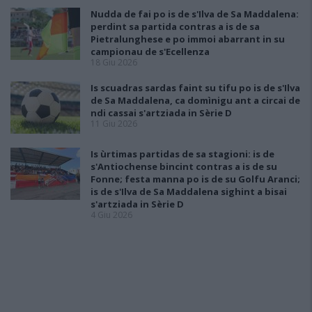
Nudda de fai po is de s'Ilva de Sa Maddalena:
perdint sa partida contras a is de sa
Pietralunghese e po immoi abarrant in su
campionau de s'Ecellenza
18 Giu 2026
Is scuadras sardas faint su tifu po is de s'Ilva
de Sa Maddalena, ca domìnigu ant a circai de
ndi cassai s'artziada in Sèrie D
11 Giu 2026
Is ùrtimas partidas de sa stagioni: is de
s'Antiochense bincint contras a is de su
Fonne; festa manna po is de su Golfu Aranci;
is de s'Ilva de Sa Maddalena sighint a bisai
s'artziada in Sèrie D
4 Giu 2026