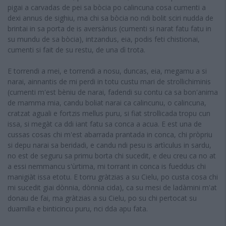
pigai a carvadas de pei sa bòcia po calincuna cosa cumenti a
dexi annus de sighiu, ma chi sa bòcia no ndi bolit sciri nudda de
brintai in sa porta de is aversàrius (cumenti si narat fatu fatu in
su mundu de sa bòcia), intzandus, eia, podis feti chistionai,
cumenti si fait de su restu, de una dì trota.
E torrendi a mei, e torrendi a nosu, duncas, eia, megamu a si
narai, ainnantis de mi perdi in totu custu mari de strollichiminis
(cumenti m'est bèniu de narai, fadendi su contu ca sa bon'anima
de mamma mia, candu boliat narai ca calincunu, o calincuna,
cratzat aguali e fortzis mellus puru, si fiat strollicada tropu cun
issa, si megàt ca ddi iant fatu sa conca a acua. E est una de
cussas cosas chi m'est abarrada prantada in conca, chi pròpriu
si depu narai sa beridadi, e candu ndi pesu is artìculus in sardu,
no est de seguru sa primu borta chi sucedit, e deu creu ca no at
a essi nemmancu s'ùrtima, mi torrant in conca is fueddus chi
manigiàt issa etotu. E torru gràtzias a su Cielu, po custa cosa chi
mi sucedit giai dònnia, dònnia cida), ca su mesi de ladàmini m'at
donau de fai, ma gràtzias a su Cielu, po su chi pertocat su
duamilla e binticincu puru, nci dda apu fata.