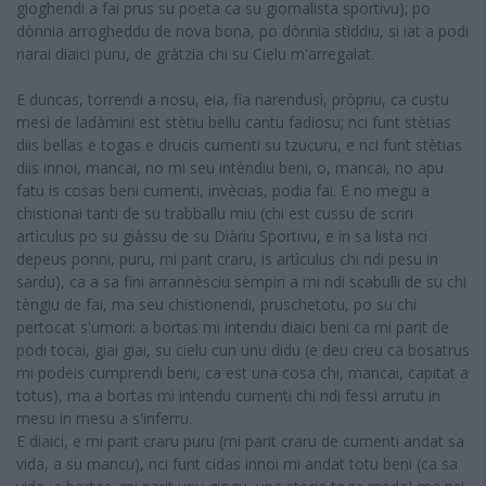
gioghendi a fai prus su poeta ca su giornalista sportivu); po
dònnia arrogheddu de nova bona, po dònnia stìddiu, si iat a podi
narai diaici puru, de gràtzia chi su Cielu m'arregalat.
E duncas, torrendi a nosu, eia, fia narendusì, pròpriu, ca custu
mesi de ladàmini est stètiu bellu cantu fadiosu; nci funt stètias
diis bellas e togas e drucis cumenti su tzucuru, e nci funt stètias
diis innoi, mancai, no mi seu intèndiu beni, o, mancai, no apu
fatu is cosas beni cumenti, invècias, podia fai. E no megu a
chistionai tanti de su trabballu miu (chi est cussu de scriri
artìculus po su giàssu de su Diàriu Sportivu, e in sa lista nci
depeus ponni, puru, mi parit craru, is artìculus chi ndi pesu in
sardu), ca a sa fini arrannèsciu sèmpiri a mi ndi scabulli de su chi
tèngiu de fai, ma seu chistionendi, pruschetotu, po su chi
pertocat s'umori: a bortas mi intendu diaici beni ca mi parit de
podi tocai, giai giai, su cielu cun unu didu (e deu creu ca bosatrus
mi podeis cumprendi beni, ca est una cosa chi, mancai, capitat a
totus), ma a bortas mi intendu cumenti chi ndi fessi arrutu in
mesu in mesu a s'inferru.
E diaici, e mi parit craru puru (mi parit craru de cumenti andat sa
vida, a su mancu), nci funt cidas innoi mi andat totu beni (ca sa