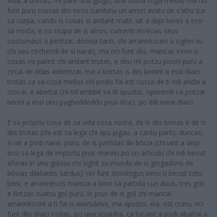
vida, a bortas, mi parit unu giogu, una storia toga meda) ma nci
funt puru cussas diis innoi cumbinu un arrori avatu de s'atru (ca
sa curpa, candu is cosas si andant mabi, iat a depi benni a essi
sa nosta, e no crupa de is atrus, cumenti invècias seus
costumaus a pentzai, dònnia tanti, chi arrannèsceis a sighiri su
chi seu circhendi de si narai), ma nci funt diis, mancai, innoi is
cosas mi parint chi andant trotas, e deu mi potzu ponni puru a
circai de ddas aderetzai, ma a bortas is diis benint a essi diaici
trotas ca sa cosa mellus chi podis fai est cussa de ti ndi andai a
crocai, e abertai chi nd'arribbit sa dì apustis, isperendi ca potzat
benni a essi unu pagheddeddu prus druci, po ddi narai diaici.
E sa pròpriu cosa de sa vida cosa nosta, de is diis bonas e de is
diis trotas (chi est sa lega chi apu pigau, a cantu parit), duncas,
si iat a podi narai, puru, de is partidas de bòcia (chi iant a depi
essi sa lega de importu prus mannu po un artìculu chi ndi bessit
aforas in unu giàssu chi sighit su mundu de is giogadoris de
bòcias diletantis sardus): nci funt domìnigus innoi ti bessit totu
beni, e arrannèscis mancai a binci sa partida cun duus, tres gol,
e fintzas cuatru gol puru, in prus de is gol chi mancai
arrannèscint a ti fai is aversàrius, ma apustis, eia, est craru, nci
funt diis diaici trotas, po una scuadra, ca tui iast a podi abarrai a