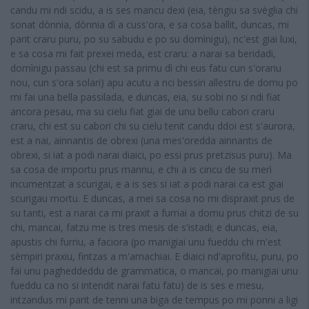
candu mi ndi scidu, a is ses mancu dexi (eia, tèngiu sa svèglia chi
sonat dònnia, dònnia dì a cuss'ora, e sa cosa ballit, duncas, mi
parit craru puru, po su sabudu e po su domìnigu), nc'est giai luxi,
e sa cosa mi fait prexei meda, est craru: a narai sa beridadi,
domìnigu passau (chi est sa primu dì chi eus fatu cun s'orariu
nou, cun s'ora solari) apu acutu a nci bessiri allestru de domu po
mi fai una bella passilada, e duncas, eia, su sobi no si ndi fiat
ancora pesau, ma su cielu fiat giai de unu bellu cabori craru
craru, chi est su cabori chi su cielu tenit candu ddoi est s'aurora,
est a nai, ainnantis de obrexi (una mes'oredda ainnantis de
obrexi, si iat a podi narai diaici, po essi prus pretzisus puru). Ma
sa cosa de importu prus mannu, e chi a is cincu de su merì
incumentzat a scurigai, e a is ses si iat a podi narai ca est giai
scurigau mortu. E duncas, a mei sa cosa no mi dispraxit prus de
su tanti, est a narai ca mi praxit a furriai a domu prus chitzi de su
chi, mancai, fatzu me is tres mesis de s'istadi; e duncas, eia,
apustis chi furriu, a faciora (po manigiai unu fueddu chi m'est
sèmpiri praxiu, fintzas a m'amachiai. E diaici nd'aprofitu, puru, po
fai unu pagheddeddu de grammatica, o mancai, po manigiai unu
fueddu ca no si intendit narai fatu fatu) de is ses e mesu,
intzandus mi parit de tenni una biga de tempus po mi ponni a ligi