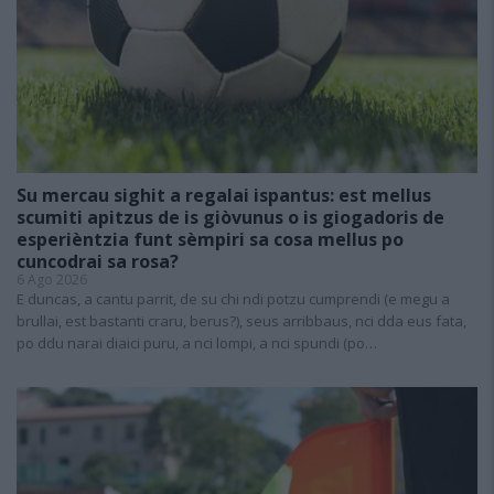
Su mercau sighit a regalai ispantus: est mellus
scumiti apitzus de is giòvunus o is giogadoris de
esperièntzia funt sèmpiri sa cosa mellus po
cuncodrai sa rosa?
6 Ago 2026
E duncas, a cantu parrit, de su chi ndi potzu cumprendi (e megu a
brullai, est bastanti craru, berus?), seus arribbaus, nci dda eus fata,
po ddu narai diaici puru, a nci lompi, a nci spundi (po…