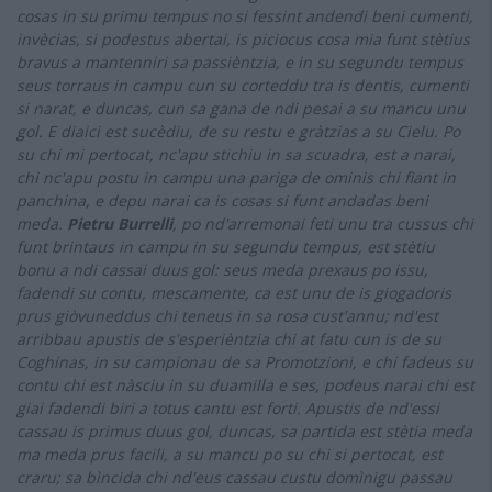
cosas in su primu tempus no si fessint andendi beni cumenti,
invècias, si podestus abertai, is piciocus cosa mia funt stètius
bravus a mantenniri sa passièntzia, e in su segundu tempus
seus torraus in campu cun su corteddu tra is dentis, cumenti
si narat, e duncas, cun sa gana de ndi pesai a su mancu unu
gol. E diaici est sucèdiu, de su restu e gràtzias a su Cielu. Po
su chi mi pertocat, nc'apu stichiu in sa scuadra, est a narai,
chi nc'apu postu in campu una pariga de ominis chi fiant in
panchina, e depu narai ca is cosas si funt andadas beni
meda.
Pietru Burrelli
, po nd'arremonai feti unu tra cussus chi
funt brintaus in campu in su segundu tempus, est stètiu
bonu a ndi cassai duus gol: seus meda prexaus po issu,
fadendi su contu, mescamente, ca est unu de is giogadoris
prus giòvuneddus chi teneus in sa rosa cust'annu;
nd'est
arribbau apustis de s'esperièntzia chi at fatu cun is de su
Coghinas, in su campionau de sa Promotzioni, e chi fadeus su
contu chi est nàsciu in su duamilla e ses, podeus narai chi est
giai fadendi biri a totus cantu est forti.
Apustis de nd'essi
cassau is primus duus gol, duncas, sa partida est stètia meda
ma meda prus facili, a su mancu po su chi si pertocat, est
craru; sa bìncida chi nd'eus cassau custu domìnigu passau