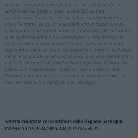
scuadras chi podint curri po ndi cassai sa bìncida de su
campionau nci pongiu, puru, is de s'Itiri, ca funt
arrannèscius, tra is atras cosas, a binci sa partida contras de
nosu.
Po immoi, po su chi eus potziu biri in custas cincus
giorronadas, si iat a podi narai ca is tattaresus de sa Lanteri e
is de su Monte Alma funt currendi prus a forti de totus is
atras scuadra, ma peròu tocat a narai, puru, ca is tempus
lègius nd'arribant po totus: sa stagioni at a benni a essi longa
meda, e iat a podi sucedi a issus puru, a is de su Monte Alma
e a is de sa Lanteri, de perdi calincuna partida. E cantu ses
forti si biit, mescamente, candu is cosas ti andand mabi.
Cumenti narat su dìciu, de su restu, su marineri bravu, su
marineri forti si biit candu su mari est lègiu».
Attività realizzata col contributo della Regione Sardegna.
IMPRENTAS 2024-2025. LR 22/2018 art. 22