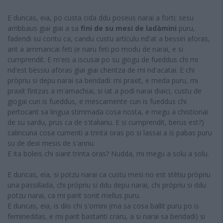
E duncas, eia, po custa cida ddu poseus narai a forti: sesu
arribbaus giai giai a sa
fini de su mesi de ladàmini
puru,
fadendi su contu ca, candu custu artìculu nd'at a bessiri aforas,
ant a ammancai feti (e naru feti po modu de narai, e si
cumprendit. E m'eis a iscusai po su giogu de fueddus chi mi
nd'est bèssiu aforas giai giai chentza de mi nd'acatai. E chi
pròpriu si depu narai sa beridadi: mi praxit, e meda puru, mi
praxit fintzas a m'amachiai, si iat a podi narai diaici, custu de
giogai cun is fueddus, e mescamente cun is fueddus chi
pertocant sa lingua stimmada cosa nosta, e megu a chistionai
de su sardu, prus ca de s'italianu. E si cumprendit, berus est?)
calincuna cosa cumenti a trinta oras po si lassai a is pabas puru
su de dexi mesis de s'annu.
E ita boleis chi siant trinta oras? Nudda, mi megu a solu a solu.
E duncas, eia, si potzu narai ca custu mesi no est stètiu pròpriu
una passillada, chi pròpriu si ddu depu narai, chi pròpriu si ddu
potzu narai, ca mi parit sonit mellus puru.
E duncas, eia, is diis chi s'omini (ma sa cosa ballit puru po is
femineddas, e mi parit bastanti craru, a si narai sa beridadi) si