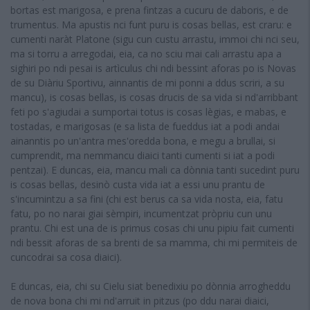
bortas est marigosa, e prena fintzas a cucuru de daboris, e de
trumentus. Ma apustis nci funt puru is cosas bellas, est craru: e
cumenti naràt Platone (sigu cun custu arrastu, immoi chi nci seu,
ma si torru a arregodai, eia, ca no sciu mai cali arrastu apa a
sighiri po ndi pesai is artìculus chi ndi bessint aforas po is Novas
de su Diàriu Sportivu, ainnantis de mi ponni a ddus scriri, a su
mancu), is cosas bellas, is cosas drucis de sa vida si nd'arribbant
feti po s'agiudai a sumportai totus is cosas lègias, e mabas, e
tostadas, e marigosas (e sa lista de fueddus iat a podi andai
ainanntis po un'antra mes'oredda bona, e megu a brullai, si
cumprendit, ma nemmancu diaici tanti cumenti si iat a podi
pentzai). E duncas, eia, mancu mali ca dònnia tanti sucedint puru
is cosas bellas, desinò custa vida iat a essi unu prantu de
s'incumintzu a sa fini (chi est berus ca sa vida nosta, eia, fatu
fatu, po no narai giai sèmpiri, incumentzat pròpriu cun unu
prantu. Chi est una de is primus cosas chi unu pipiu fait cumenti
ndi bessit aforas de sa brenti de sa mamma, chi mi permiteis de
cuncodrai sa cosa diaici).
E duncas, eia, chi su Cielu siat benedixiu po dònnia arrogheddu
de nova bona chi mi nd'arruit in pitzus (po ddu narai diaici,