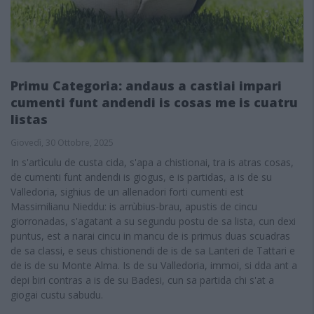
Primu Categoria: andaus a castiai impari
cumenti funt andendi is cosas me is cuatru
listas
Giovedì, 30 Ottobre, 2025
In s'artìculu de custa cida, s'apa a chistionai, tra is atras cosas,
de cumenti funt andendi is giogus, e is partidas, a is de su
Valledoria, sighius de un allenadori forti cumenti est
Massimilianu Nieddu: is arrùbius-brau, apustis de cincu
giorronadas, s'agatant a su segundu postu de sa lista, cun dexi
puntus, est a narai cincu in mancu de is primus duas scuadras
de sa classi, e seus chistionendi de is de sa Lanteri de Tattari e
de is de su Monte Alma. Is de su Valledoria, immoi, si dda ant a
depi biri contras a is de su Badesi, cun sa partida chi s'at a
giogai custu sabudu.