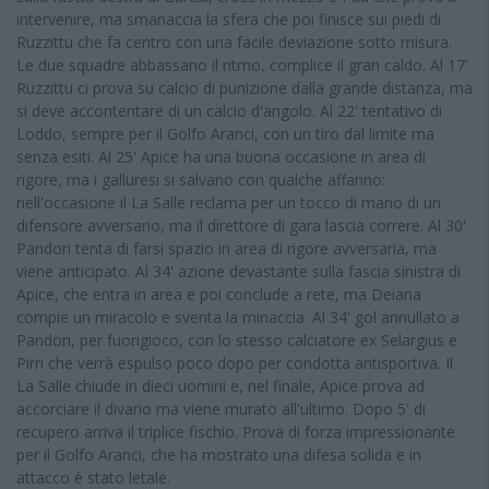
intervenire, ma smanaccia la sfera che poi finisce sui piedi di
Ruzzittu che fa centro con una facile deviazione sotto misura.
Le due squadre abbassano il ritmo, complice il gran caldo. Al 17'
Ruzzittu ci prova su calcio di punizione dalla grande distanza, ma
si deve accontentare di un calcio d'angolo. Al 22' tentativo di
Loddo, sempre per il Golfo Aranci, con un tiro dal limite ma
senza esiti. Al 25' Apice ha una buona occasione in area di
rigore, ma i galluresi si salvano con qualche affanno:
nell'occasione il La Salle reclama per un tocco di mano di un
difensore avversario, ma il direttore di gara lascia correre. Al 30'
Pandori tenta di farsi spazio in area di rigore avversaria, ma
viene anticipato. Al 34' azione devastante sulla fascia sinistra di
Apice, che entra in area e poi conclude a rete, ma Deiana
compie un miracolo e sventa la minaccia. Al 34' gol annullato a
Pandori, per fuorigioco, con lo stesso calciatore ex Selargius e
Pirri che verrà espulso poco dopo per condotta antisportiva. Il
La Salle chiude in dieci uomini e, nel finale, Apice prova ad
accorciare il divario ma viene murato all'ultimo. Dopo 5' di
recupero arriva il triplice fischio. Prova di forza impressionante
per il Golfo Aranci, che ha mostrato una difesa solida e in
attacco è stato letale.