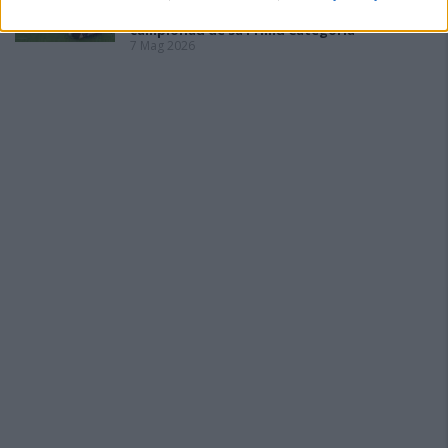
Arborea nd'ant cassau s'artziada in su
campionau de sa Primu Categoria
7 Mag 2026