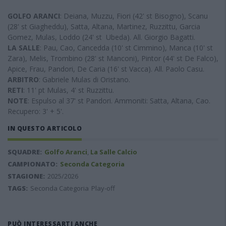
GOLFO ARANCI
: Deiana, Muzzu, Fiori (42' st Bisogno), Scanu
(28' st Giagheddu), Satta, Altana, Martinez, Ruzzittu, Garcia
Gomez, Mulas, Loddo (24' st Ubeda). All. Giorgio Bagatti.
LA SALLE
: Pau, Cao, Cancedda (10' st Cimmino), Manca (10' st
Zara), Melis, Trombino (28' st Manconi), Pintor (44' st De Falco),
Apice, Frau, Pandori, De Caria (16' st Vacca). All. Paolo Casu.
ARBITRO
: Gabriele Mulas di Oristano.
RETI
: 11' pt Mulas, 4' st Ruzzittu.
NOTE
: Espulso al 37' st Pandori. Ammoniti: Satta, Altana, Cao.
Recupero: 3' + 5'.
IN QUESTO ARTICOLO
SQUADRE:
Golfo Aranci
,
La Salle Calcio
CAMPIONATO:
Seconda Categoria
STAGIONE:
2025/2026
TAGS:
Seconda Categoria
Play-off
PUÒ INTERESSARTI ANCHE