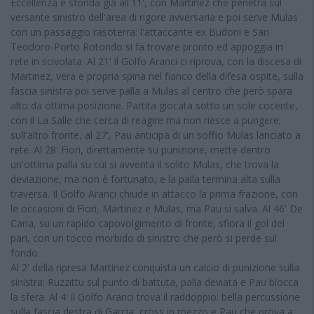
Eccellenza e sfonda già all'11', con Martinez che penetra sul
versante sinistro dell'area di rigore avversaria e poi serve Mulas
con un passaggio rasoterra: l'attaccante ex Budoni e San
Teodoro-Porto Rotondo si fa trovare pronto ed appoggia in
rete in scivolata. Al 21' il Golfo Aranci ci riprova, con la discesa di
Martinez, vera e propria spina nel fianco della difesa ospite, sulla
fascia sinistra poi serve palla a Mulas al centro che però spara
alto da ottima posizione. Partita giocata sotto un sole cocente,
con il La Salle che cerca di reagire ma non riesce a pungere;
sull'altro fronte, al 27', Pau anticipa di un soffio Mulas lanciato a
rete. Al 28' Fiori, direttamente su punizione, mette dentro
un'ottima palla su cui si avventa il solito Mulas, che trova la
deviazione, ma non è fortunato, e la palla termina alta sulla
traversa. Il Golfo Aranci chiude in attacco la prima frazione, con
le occasioni di Fiori, Martinez e Mulas, ma Pau si salva. Al 46' De
Caria, su un rapido capovolgimento di fronte, sfiora il gol del
pari, con un tocco morbido di sinistro che però si perde sul
fondo.
Al 2' della ripresa Martinez conquista un calcio di punizione sulla
sinistra: Ruzzittu sul punto di battuta, palla deviata e Pau blocca
la sfera. Al 4' il Golfo Aranci trova il raddoppio: bella percussione
sulla fascia destra di Garcia, cross in mezzo e Pau che prova a