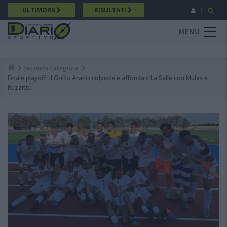
Salta
ULTIMORA
RISULTATI
al
contenuto
MENU
principale
Seconda Categoria
Breadcrumb
Finale playoff: il Golfo Aranci colpisce e affonda il La Salle con Mulas e
Ruzzittu