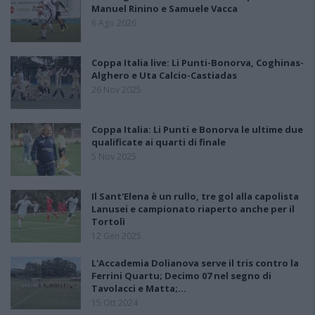
Manuel Rinino e Samuele Vacca
6 Ago 2026
Coppa Italia live: Li Punti-Bonorva, Coghinas-
Alghero e Uta Calcio-Castiadas
26 Nov 2025
Coppa Italia: Li Punti e Bonorva le ultime due
qualificate ai quarti di finale
5 Nov 2025
Il Sant'Elena è un rullo, tre gol alla capolista
Lanusei e campionato riaperto anche per il
Tortolì
12 Gen 2025
L'Accademia Dolianova serve il tris contro la
Ferrini Quartu; Decimo 07 nel segno di
Tavolacci e Matta;…
15 Ott 2024