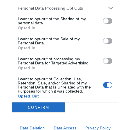
Seconda Categoria, Play-Off: La Salle
spietato contro la Monreale: decide Pandori;
Personal Data Processing Opt Outs
il Golfo Aranci cala il poker ai danni
dell'Ottava e ora si prepara per il match
I want to opt-out of the Sharing of my
decisivo
personal data.
25 Mag 2026
Opted In
Seconda Categoria, Play-off: tutto liscio
I want to opt-out of the Sale of my
come l'olio per il La Salle che stende la
Personal Data.
Monreale con due reti
Opted In
18 Mag 2026
I want to opt-out of processing my
Personal Data for Targeted Advertising.
Seconda Categoria, Play-Out: colpo grosso
Opted In
del La Pineta che batte la Johannes e
conquista la salvezza
I want to opt-out of Collection, Use,
11 Mag 2026
Retention, Sale, and/or Sharing of my
Personal Data that Is Unrelated with the
Purposes for which it was collected.
Seconda Categoria, Play-Off: il La Salle batte
Opted Out
il Domusnovas grazie alla rete di Pandori, la
Monreale vince di nuovo ed elimina la
CONFIRM
Busachese
11 Mag 2026
Sa stagioni est giai giai po acabbai: si
Data Deletion
giogant is partidas finalis e is de su Cr
Data Access
Privacy Policy