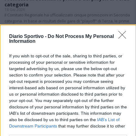
categoria
18 Giu 2026
Il Comitato Regionale ha ufficializzato cinque promozioni in Seconda
categoria. In base ai risultati delle gare di “playoff” di Terza, le prime
cinque in graduatoria - Atletico Maddalena, Barbagia…
Diario Sportivo -
Do Not Process My Personal
Information
Is ùrtimas partidas de sa stagioni: is de
s'Antiochense bincint contras a is de su
Fonne; festa manna po is de su Golfu Aranci;
If you wish to opt-out of the sale, sharing to third parties, or
is de s'Ilva de Sa Maddalena sighint a bisai
processing of your personal or sensitive information for
s'artziada in Sèrie D
4 Giu 2026
targeted advertising by us, please use the below opt-out
section to confirm your selection. Please note that after your
Il La Salle cerca l'impresa, Casu: «Golfo Aranci
opt-out request is processed you may continue seeing
fuori categoria ma lo affronteremo col
interest-based ads based on personal information utilized by
coltello tra i denti»
us or personal information disclosed to third parties prior to
28 Mag 2026
your opt-out. You may separately opt-out of the further
disclosure of your personal information by third parties on the
Per il Golfo Aranci l'ultima fatica, Bagatti:
IAB’s list of downstream participants. This information may
«Siamo un po' stanchi ma col La Salle diremo
la nostra»
also be disclosed by us to third parties on the
IAB’s List of
28 Mag 2026
Downstream Participants
that may further disclose it to other
third parties.