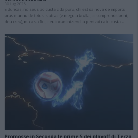
30 Lug 2026
E duncas, nci seus po custa cida puru, chi est sa nova de importu
prus mannu de totus is atras (e megu a brullai, si cumprendit beni,
deu creu), ma a sa fini, seu incumintzendi a pentzai ca in custa…
Promosse in Seconda le prime 5 dei playoff di Terza