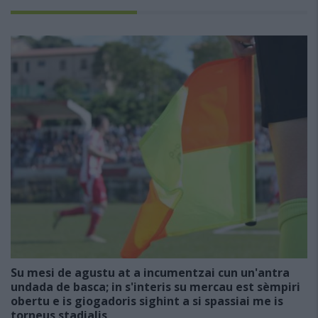
Su mesi de agustu at a incumentzai cun un'antra
undada de basca; in s'interis su mercau est sèmpiri
obertu e is giogadoris sighint a si spassiai me is
torneus stadialis